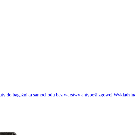
aty do bagażnika samochodu bez warstwy antypoślizgowej
Wykładzin