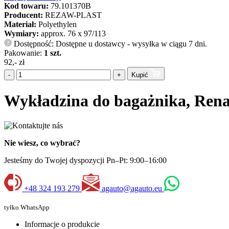
Kod towaru:
79.101370B
Producent:
REZAW-PLAST
Materiał:
Polyethylen
Wymiary:
approx. 76 x 97/113
Dostępność: Dostępne u dostawcy - wysyłka w ciągu 7 dni.
?
Pakowanie:
1 szt.
92,- zł
-
+
Kupić
Wykładzina do bagażnika, Re
Nie wiesz, co wybrać?
Jesteśmy do Twojej dyspozycji Pn–Pt: 9:00–16:00
+48 324 193 279
agauto@agauto.eu
tyłko WhatsApp
Informacje o produkcie