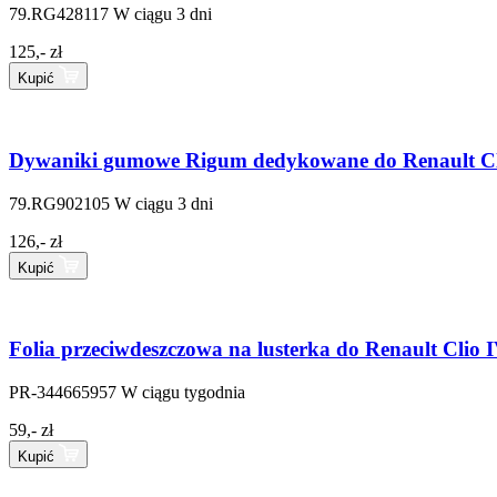
79.RG428117
W ciągu 3 dni
125,- zł
Kupić
Dywaniki gumowe Rigum dedykowane do Renault Cli
79.RG902105
W ciągu 3 dni
126,- zł
Kupić
Folia przeciwdeszczowa na lusterka do Renault Clio 
PR-344665957
W ciągu tygodnia
59,- zł
Kupić