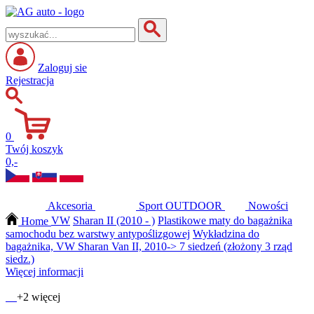
Zaloguj sie
Rejestracja
0
Twój koszyk
0,-
Akcesoria
Sport
OUTDOOR
Nowości
Home
VW
Sharan II (2010 - )
Plastikowe maty do bagażnika
samochodu bez warstwy antypoślizgowej
Wykładzina do
bagażnika, VW Sharan Van II, 2010-> 7 siedzeń (złożony 3 rząd
siedz.)
Więcej informacji
+2 więcej