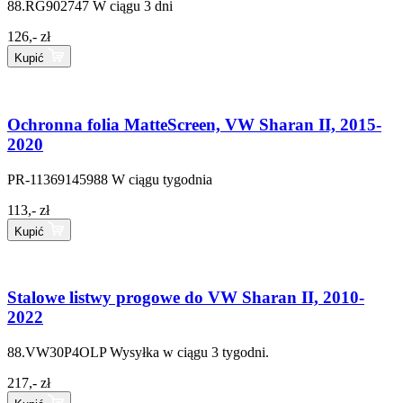
88.RG902747
W ciągu 3 dni
126,- zł
Kupić
Ochronna folia MatteScreen, VW Sharan II, 2015-
2020
PR-11369145988
W ciągu tygodnia
113,- zł
Kupić
Stalowe listwy progowe do VW Sharan II, 2010-
2022
88.VW30P4OLP
Wysyłka w ciągu 3 tygodni.
217,- zł