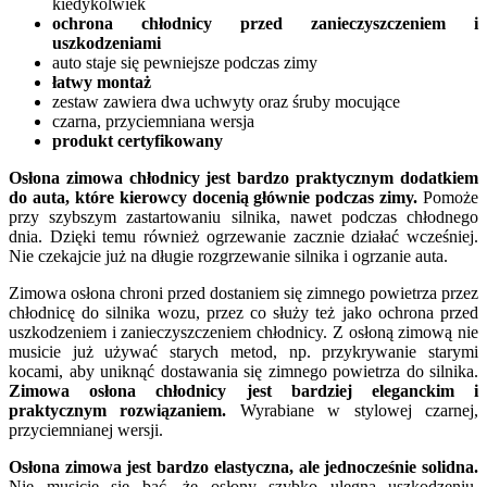
kiedykolwiek
ochrona chłodnicy przed zanieczyszczeniem i
uszkodzeniami
auto staje się pewniejsze podczas zimy
łatwy montaż
zestaw zawiera dwa uchwyty oraz śruby mocujące
czarna, przyciemniana wersja
produkt certyfikowany
Osłona zimowa chłodnicy jest bardzo praktycznym dodatkiem
do auta, które kierowcy docenią głównie podczas zimy.
Pomoże
przy szybszym zastartowaniu silnika, nawet podczas chłodnego
dnia. Dzięki temu również ogrzewanie zacznie działać wcześniej.
Nie czekajcie już na długie rozgrzewanie silnika i ogrzanie auta.
Zimowa osłona chroni przed dostaniem się zimnego powietrza przez
chłodnicę do silnika wozu, przez co służy też jako ochrona przed
uszkodzeniem i zanieczyszczeniem chłodnicy. Z osłoną zimową nie
musicie już używać starych metod, np. przykrywanie starymi
kocami, aby uniknąć dostawania się zimnego powietrza do silnika.
Zimowa osłona chłodnicy jest bardziej eleganckim i
praktycznym rozwiązaniem.
Wyrabiane w stylowej czarnej,
przyciemnianej wersji.
Osłona zimowa jest bardzo elastyczna, ale jednocześnie solidna.
Nie musicie się bać, że osłony szybko ulegną uszkodzeniu.