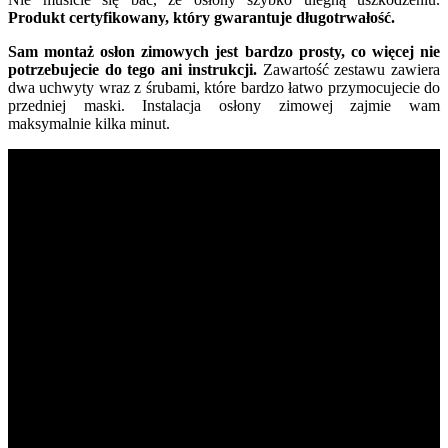
Produkt certyfikowany, który gwarantuje długotrwałość.
Sam montaż osłon zimowych jest bardzo prosty, co więcej nie
potrzebujecie do tego ani instrukcji.
Zawartość zestawu zawiera
dwa uchwyty wraz z śrubami, które bardzo łatwo przymocujecie do
przedniej maski. Instalacja osłony zimowej zajmie wam
maksymalnie kilka minut.