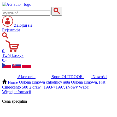
Zaloguj sie
Rejestracja
0
Twój koszyk
0,-
Akcesoria
Sport
OUTDOOR
Nowości
Home
Osłona zimowa chłodnicy auta
Osłona zimowa, Fiat
Cinqecento 500 2 drzw., 1993->1997, (Nowy Wzór)
Więcej informacji
Cena specjalna