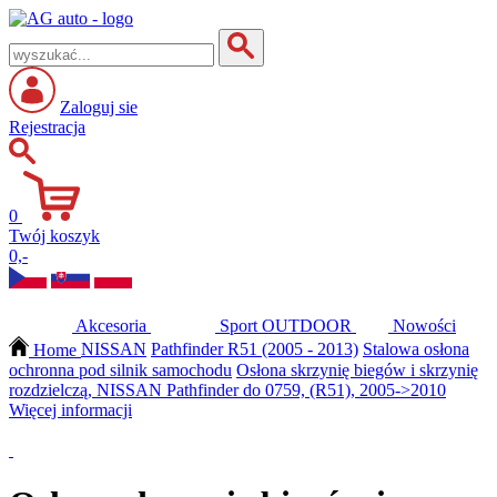
Zaloguj sie
Rejestracja
0
Twój koszyk
0,-
Akcesoria
Sport
OUTDOOR
Nowości
Home
NISSAN
Pathfinder R51 (2005 - 2013)
Stalowa osłona
ochronna pod silnik samochodu
Osłona skrzynię biegów i skrzynię
rozdzielczą, NISSAN Pathfinder do 0759, (R51), 2005->2010
Więcej informacji