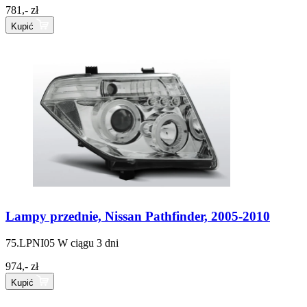
781,- zł
Kupić
Lampy przednie, Nissan Pathfinder, 2005-2010
75.LPNI05
W ciągu 3 dni
974,- zł
Kupić