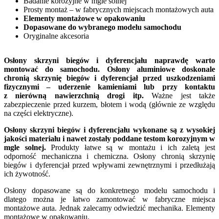
Badanie korozyjne w mgle solnej
Prosty montaż – w fabrycznych miejscach montażowych auta
Elementy montażowe w opakowaniu
Dopasowane do wybranego modelu samochodu
Oryginalne akcesoria
Osłony skrzyni biegów i dyferencjału naprawdę warto
montować do samochodu. Osłony aluminiowe doskonale
chronią skrzynię biegów i dyferencjał przed uszkodzeniami
fizycznymi – uderzenie kamieniami lub przy kontaktu
z nierówną nawierzchnią drogi itp.
Ważne jest także
zabezpieczenie przed kurzem, błotem i wodą (głównie ze względu
na części elektryczne).
Osłony skrzyni biegów i dyferencjału wykonane są z wysokiej
jakości materiału i nawet zostały poddane testom korozyjnym w
mgle solnej.
Produkty łatwe są w montażu i ich zaletą jest
odporność mechaniczna i chemiczna. Osłony chronią skrzynię
biegów i dyferencjał przed wpływami zewnętrznymi i przedłużają
ich żywotność.
Osłony dopasowane są do konkretnego modelu samochodu i
dlatego można je łatwo zamontować w fabryczne miejsca
montażowe auta. Jednak zalecamy odwiedzić mechanika. Elementy
montażowe w opakowaniu.