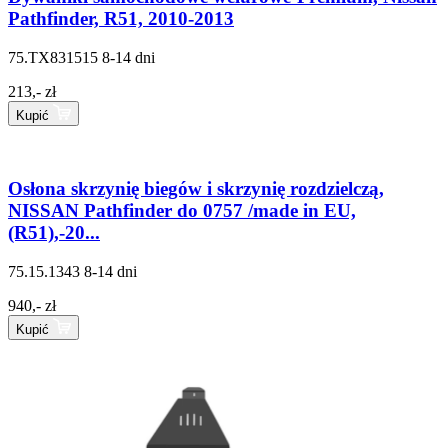
Pathfinder, R51, 2010-2013
75.TX831515
8-14 dni
213,- zł
Kupić
Osłona skrzynię biegów i skrzynię rozdzielczą,
NISSAN Pathfinder do 0757 /made in EU,
(R51),-20...
75.15.1343
8-14 dni
940,- zł
Kupić