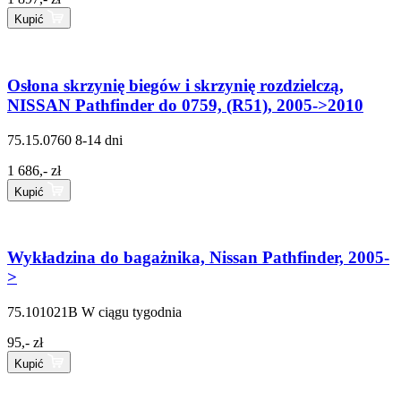
Kupić
Osłona skrzynię biegów i skrzynię rozdzielczą,
NISSAN Pathfinder do 0759, (R51), 2005->2010
75.15.0760
8-14 dni
1 686,- zł
Kupić
Wykładzina do bagażnika, Nissan Pathfinder, 2005-
>
75.101021B
W ciągu tygodnia
95,- zł
Kupić