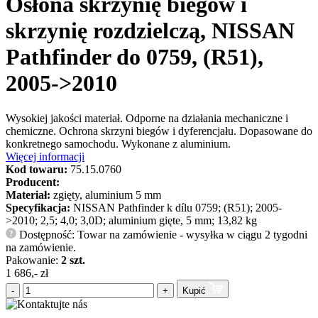
Osłona skrzynię biegów i
skrzynię rozdzielczą, NISSAN
Pathfinder do 0759, (R51),
2005->2010
Wysokiej jakości materiał. Odporne na działania mechaniczne i
chemiczne. Ochrona skrzyni biegów i dyferencjału. Dopasowane do
konkretnego samochodu. Wykonane z aluminium.
Więcej informacji
Kod towaru:
75.15.0760
Producent:
Materiał:
zgięty, aluminium 5 mm
Specyfikacja:
NISSAN Pathfinder k dílu 0759; (R51); 2005-
>2010; 2,5; 4,0; 3,0D; aluminium gięte, 5 mm; 13,82 kg
Dostępność: Towar na zamówienie - wysyłka w ciągu 2 tygodni
?
na zamówienie.
Pakowanie:
2 szt.
1 686,- zł
-
+
Kupić