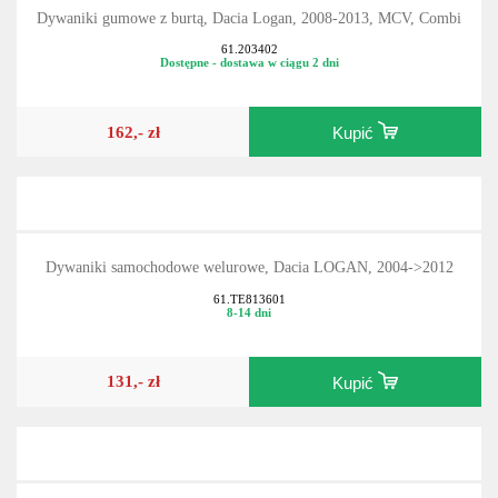
Dywaniki gumowe z burtą, Dacia Logan, 2008-2013, MCV, Combi
61.203402
Dostępne - dostawa w ciągu 2 dni
162,- zł
Kupić
Dywaniki samochodowe welurowe, Dacia LOGAN, 2004->2012
61.TE813601
8-14 dni
131,- zł
Kupić