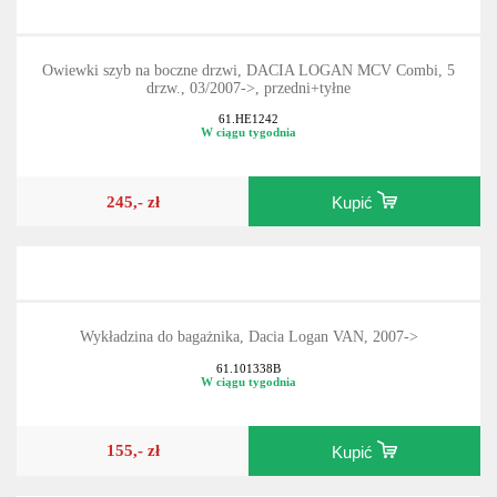
Owiewki szyb na boczne drzwi, DACIA LOGAN MCV Combi, 5
drzw., 03/2007->, przedni+tyłne
61.HE1242
W ciągu tygodnia
245,- zł
Kupić
Wykładzina do bagażnika, Dacia Logan VAN, 2007->
61.101338B
W ciągu tygodnia
155,- zł
Kupić