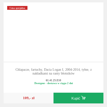
Cena specjalna
Chlapacze, fartuchy, Dacia Logan I, 2004-2014, tyłne, z
nakładkami na ranty błotników
61.41.25.E10
Dostępne - dostawa w ciągu 2 dni
109,- zł
Kupić