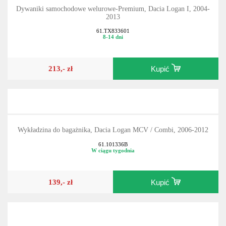
Dywaniki samochodowe welurowe-Premium, Dacia Logan I, 2004-
2013
61.TX833601
8-14 dni
213,- zł
Kupić
Wykładzina do bagażnika, Dacia Logan MCV / Combi, 2006-2012
61.101336B
W ciągu tygodnia
139,- zł
Kupić