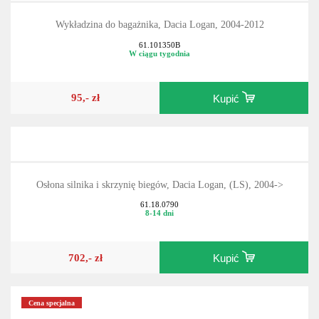
Wykładzina do bagażnika, Dacia Logan, 2004-2012
61.101350B
W ciągu tygodnia
95,- zł
Kupić
Osłona silnika i skrzynię biegów, Dacia Logan, (LS), 2004->
61.18.0790
8-14 dni
702,- zł
Kupić
Cena specjalna