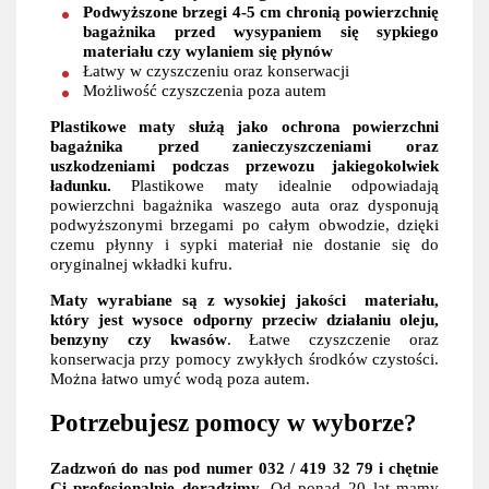
Podwyższone brzegi 4-5 cm chronią powierzchnię
bagażnika przed wysypaniem się sypkiego
materiału czy wylaniem się płynów
Łatwy w czyszczeniu oraz konserwacji
Możliwość czyszczenia poza autem
Plastikowe maty służą jako ochrona powierzchni
bagażnika przed zanieczyszczeniami oraz
uszkodzeniami podczas przewozu jakiegokolwiek
ładunku.
Plastikowe maty idealnie odpowiadają
powierzchni bagażnika waszego auta oraz dysponują
podwyższonymi brzegami po całym obwodzie, dzięki
czemu płynny i sypki materiał nie dostanie się do
oryginalnej wkładki kufru.
Maty wyrabiane są z wysokiej jakości materiału,
który jest wysoce odporny przeciw działaniu oleju,
benzyny czy kwasów
. Łatwe czyszczenie oraz
konserwacja przy pomocy zwykłych środków czystości.
Można łatwo umyć wodą poza autem.
Potrzebujesz pomocy w wyborze?
Zadzwoń do nas pod numer 032 / 419 32 79 i chętnie
Ci profesjonalnie doradzimy.
Od ponad 20 lat mamy