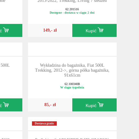
łne
2013-2022, Trekking, Living 7 siedzeń
62.201516
Dostępne - dostawa w ciągu 2 dni
149,- zł
ić
Kupić
t 500L
Wykładzina do bagażnika, Fiat 500L
Trekking, 2012->, górna półka bagażnika,
91x61cm
62.100340B
W ciągu tygodnia
85,- zł
ić
Kupić
Dostawa gratis