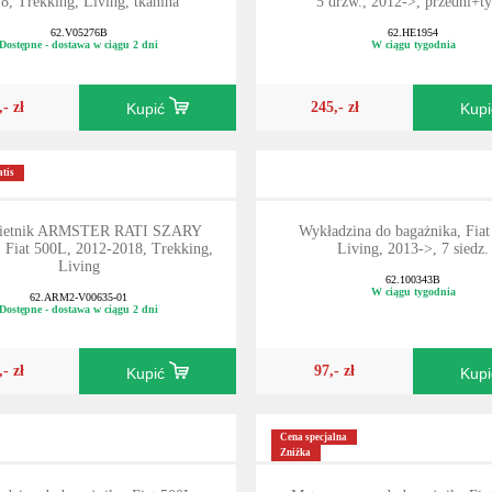
8, Trekking, Living, tkanina
5 drzw., 2012->, przedni+ty
62.V05276B
62.HE1954
Dostępne - dostawa w ciągu 2 dni
W ciągu tygodnia
,- zł
245,- zł
Kupić
Kup
tis
kietnik ARMSTER RATI SZARY
Wykładzina do bagażnika, Fia
Fiat 500L, 2012-2018, Trekking,
Living, 2013->, 7 siedz.
Living
62.100343B
W ciągu tygodnia
62.ARM2-V00635-01
Dostępne - dostawa w ciągu 2 dni
,- zł
97,- zł
Kupić
Kup
Cena specjalna
Zniżka