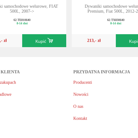
ki samochodowe welurowe, FIAT
Dywaniki samochodowe welu
500L, 2007->
Premium, Fiat 500L, 2012-
62.TE810640
62.TX830640
8-14 dni
8-14 dni
,- zł
213,- zł
Kupić
Kup
 KLIENTA
PRZYDATNA INFORMACJA
 zakupach
Producenti
ndlowe
Nowości
O nas
Kontakt