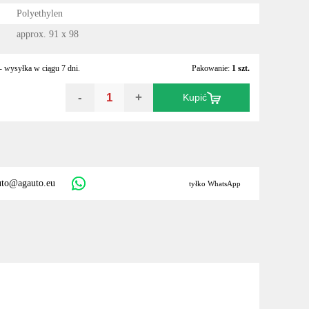
Polyethylen
approx. 91 x 98
 wysyłka w ciągu 7 dni.
Pakowanie:
1 szt.
-
+
Kupić
uto@agauto.eu
tyłko WhatsApp