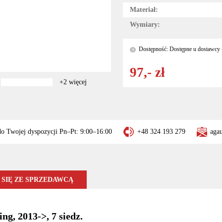
Materiał:
Wymiary:
Dostępność: Dostępne u dostawcy -
?
97,- zł
+2 więcej
do Twojej dyspozycji Pn–Pt: 9:00–16:00
+48 324 193 279
aga
SIĘ ZE SPRZEDAWCĄ
ng, 2013->, 7 siedz.