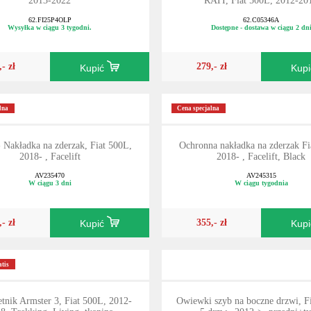
2013-2022
RATI, Fiat 500L, 2012-20
62.FI25P4OLP
62.C05346A
Wysyłka w ciągu 3 tygodni.
Dostępne - dostawa w ciągu 2 dn
,- zł
279,- zł
Kupić
Kup
lna
Cena specjalna
- Nakładka na zderzak, Fiat 500L,
Ochronna nakładka na zderzak Fi
2018- , Facelift
2018- , Facelift, Black
AV235470
AV245315
W ciągu 3 dni
W ciągu tygodnia
,- zł
355,- zł
Kupić
Kup
tis
etnik Armster 3, Fiat 500L, 2012-
Owiewki szyb na boczne drzwi, F