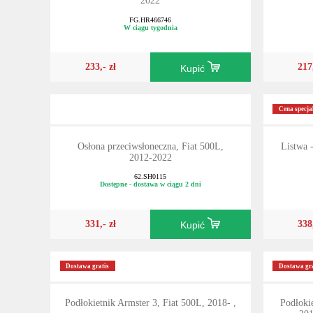
2022
FG.HR466746
W ciągu tygodnia
233,- zł
217
Kupić
Cena specja
Osłona przeciwsłoneczna, Fiat 500L,
Listwa 
2012-2022
62.SH0115
Dostępne - dostawa w ciągu 2 dni
331,- zł
338
Kupić
Dostawa gratis
Dostawa gra
Podłokietnik Armster 3, Fiat 500L, 2018- ,
Podłoki