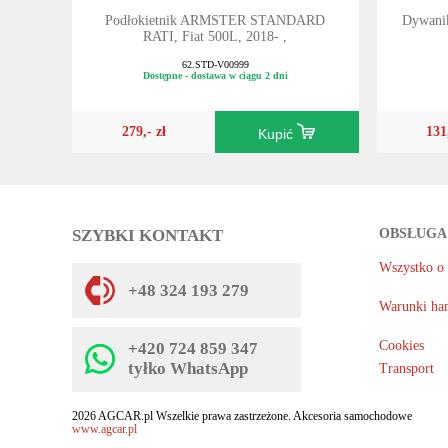
Podłokietnik ARMSTER STANDARD
Dywani
RATI, Fiat 500L, 2018- ,
62.STD-V00999
Dostępne - dostawa w ciągu 2 dni
279,- zł
131
Kupić
SZYBKI KONTAKT
OBSŁUGA
Wszystko o
+48 324 193 279
Warunki ha
Cookies
+420 724 859 347
tyłko WhatsApp
Transport
2026 AGCAR.pl Wszelkie prawa zastrzeżone. Akcesoria samochodowe
www.agcar.pl