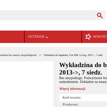
OUTDOOR
NOWOŚC
mochodu bez warstwy antypoślizgowej
Wykładzina do bagażnika, Fiat 500L Living, 2013->, 7 siedz.
Wykładzina do ba
2013->, 7 siedz.
Bez antypoślizgu. Podwyższone brz
uszkodzeniem. Dokładnie na miarę
Więcej informacji
Kod towaru:
Producent: