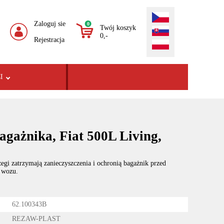
Zaloguj sie
0
Twój koszyk
0,-
Rejestracja
I
gażnika, Fiat 500L Living,
egi zatrzymają zanieczyszczenia i ochronią bagażnik przed
 wozu.
62.100343B
REZAW-PLAST