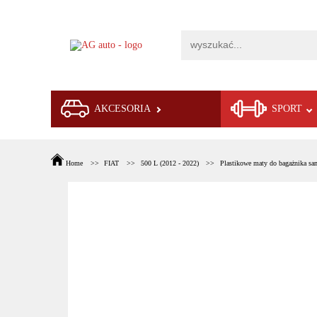
AKCESORIA
SPORT
Home
FIAT
500 L (2012 - 2022)
Plastikowe maty do bagażnika sa