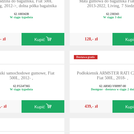
dzina do bagażnika, Fiat 500L
Mata gumowa do bagażnika Fia
g, 2012->, dolna półka bagażnika
2013-2022, Living, 7 Sied
62.100342B
62.230343
W ciągu tygodnia
W ciągu 3 dni
- zł
128,- zł
Kupić
Kup
Dostawa gratis
iki samochodowe gumowe, Fiat
Podłokietnik ARMSTER RATI 
500L, 2012- ,
Fiat 500L, 2018- ,
62.FG547365
62.ARM2-V00997-00
W ciągu tygodnia
Dostępne - dostawa w ciągu 2 dn
,- zł
439,- zł
Kupić
Kup