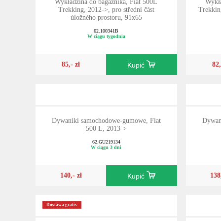
Wykładzina do bagażnika, Fiat 500L
Wykła
Trekking, 2012->, pro střední část
Trekkin
úložného prostoru, 91x65
62.100341B
W ciągu tygodnia
85,- zł
82,
Kupić
Dywaniki samochodowe-gumowe, Fiat
Dywan
500 L, 2013->
62.GU219134
W ciągu 3 dni
140,- zł
138
Kupić
Dostawa gratis