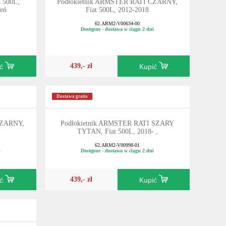
t 500L,
Podłokietnik ARMSTER RATI CZARNY,
zeń
Fiat 500L, 2012-2018
62.ARM2-V00634-00
Dostępne - dostawa w ciągu 2 dni
439,- zł
ić
Kupić
Dostawa gratis
CZARNY,
Podłokietnik ARMSTER RATI SZARY
TYTAN, Fiat 500L, 2018- ,
62.ARM2-V00998-01
i
Dostępne - dostawa w ciągu 2 dni
439,- zł
ić
Kupić