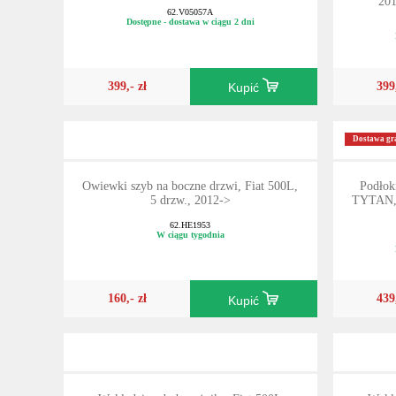
201
62.V05057A
Dostępne - dostawa w ciągu 2 dni
399,- zł
399
Kupić
Dostawa gra
Owiewki szyb na boczne drzwi, Fiat 500L,
Podło
5 drzw., 2012->
TYTAN, 
62.HE1953
W ciągu tygodnia
160,- zł
439
Kupić