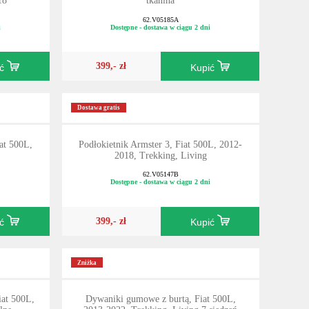
18
tkanina
62.V05185A
i
Dostępne - dostawa w ciągu 2 dni
399,- zł
ić
Kupić
Dostawa gratis
at 500L,
Podłokietnik Armster 3, Fiat 500L, 2012-
2018, Trekking, Living
62.V05147B
Dostępne - dostawa w ciągu 2 dni
399,- zł
ić
Kupić
Zniżka
iat 500L,
Dywaniki gumowe z burtą, Fiat 500L,