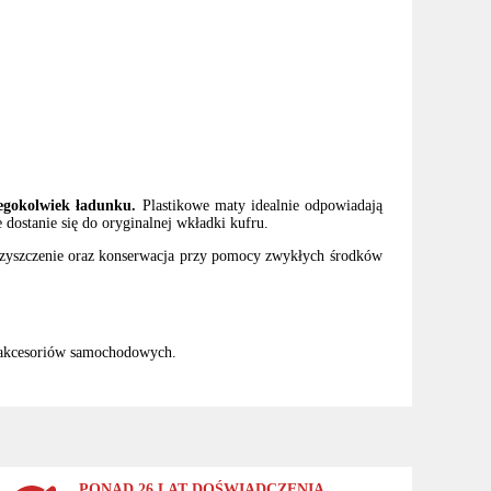
w
iegokolwiek ładunku.
Plastikowe maty idealnie odpowiadają
dostanie się do oryginalnej wkładki kufru.
czyszczenie oraz konserwacja przy pomocy zwykłych środków
 akcesoriów samochodowych.
PONAD 26 LAT DOŚWIADCZENIA