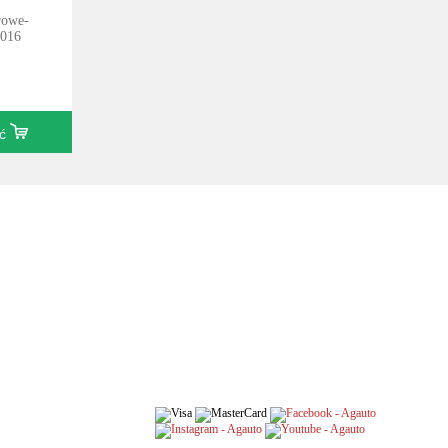
rowe-
2016
ić