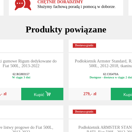
CHĘTNIE DORADZIMY
Służymy fachową poradą i pomocą w doborze.
Produkty powiązane
Dostawa gratis
i gumowe Rigum dedykowane do
Podłokietnik Armster Standard, R
Fiat 500L, 2013-2022
500L, 2012-2018, tkanin
62.RG903157
62.C05470A
W ciągu 3 dni
Dostępne - dostawa w ciągu 2 dn
,- zł
279,- zł
Kupić
Kup
Dostawa gratis
e listwy progowe do Fiat 500L,
Podłokietnik ARMSTER ST