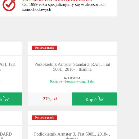
Od 1999 roku specjalizujemy się w akcesoriach
samochodowych
Dostawa gratis
ATI, Fiat
Podłokietnik Armster Standard, RATI, Fiat
a
500L, 2018- , tkanina
62.C05379A
i
Dostępne - dostawa w ciągu 2 dni
279,- zł
ić
Kupić
Dostawa gratis
ANDARD
Podłokietnik Armster 3, Fiat 500L, 2018- ,