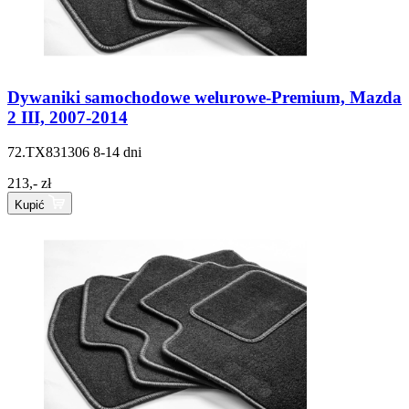
Dywaniki samochodowe welurowe-Premium, Mazda
2 III, 2007-2014
72.TX831306
8-14 dni
213,- zł
Kupić