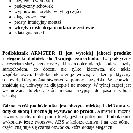
przyjemna w dotyku
praktyczny schowek
wyjmowana torebka w tylnej części
długa żywotność
prosty, intuicyjny montaż
wkręty i instrukcja montażu w zestawie
3 lata gwarancji
Podłokietnik ARMSTER II jest wysokiej jakości produkt
i elegancki dodatek do Twojego samochodu.
To praktyczne
akcesorium służy przede wszystkim do opierania ręki podczas jazdy
samochodem, co doceni nie tylko kierowca, ale także
współkierowca. Podłokietnik oferuje wewnątrz także praktyczny
schowek, który można otworzyć za pomocą przycisku. W schowku
znajdują się uchwyty na długopis i na monety. W tylnej części jest
wyjmowana torebka, którą można przypiąć do pasa i zabrać
ze sobą.
Górna częćś podłokietnika jest obszyta miekką i delikatną w
dotyku skórą i można ją wysuwać do przodu
. Armster II można
również odchylić do pionu kiedy jest to potrzebne. Podłokietnik
wykonany jest z tworzywa ABS w kolorze carnym i na jego górnej
części znajduje się czarna obwódka, która dodaje elegancji.