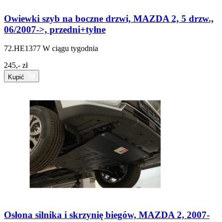
Owiewki szyb na boczne drzwi, MAZDA 2, 5 drzw.,
06/2007->, przedni+tyłne
72.HE1377
W ciągu tygodnia
245,- zł
Kupić
Osłona silnika i skrzynię biegów, MAZDA 2, 2007-