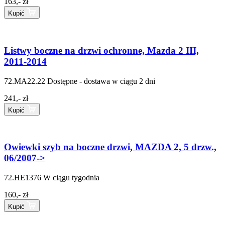
163,- zł
Kupić
Listwy boczne na drzwi ochronne, Mazda 2 III,
2011-2014
72.MA22.22
Dostępne - dostawa w ciągu 2 dni
241,- zł
Kupić
Owiewki szyb na boczne drzwi, MAZDA 2, 5 drzw.,
06/2007->
72.HE1376
W ciągu tygodnia
160,- zł
Kupić