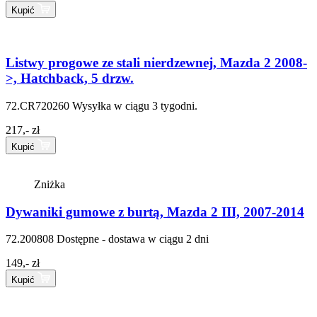
Kupić
Listwy progowe ze stali nierdzewnej, Mazda 2 2008-
>, Hatchback, 5 drzw.
72.CR720260
Wysyłka w ciągu 3 tygodni.
217,- zł
Kupić
Zniżka
Dywaniki gumowe z burtą, Mazda 2 III, 2007-2014
72.200808
Dostępne - dostawa w ciągu 2 dni
149,- zł
Kupić