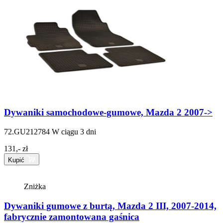
Dywaniki samochodowe-gumowe, Mazda 2 2007->
72.GU212784
W ciągu 3 dni
131,- zł
Kupić
Zniżka
Dywaniki gumowe z burtą, Mazda 2 III, 2007-2014,
fabrycznie zamontowana gaśnica