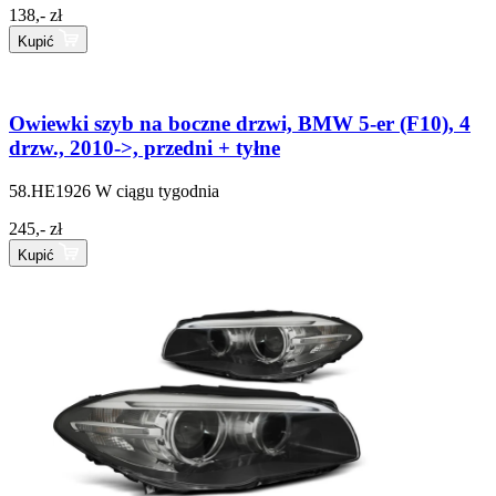
138,- zł
Kupić
Owiewki szyb na boczne drzwi, BMW 5-er (F10), 4
drzw., 2010->, przedni + tyłne
58.HE1926
W ciągu tygodnia
245,- zł
Kupić