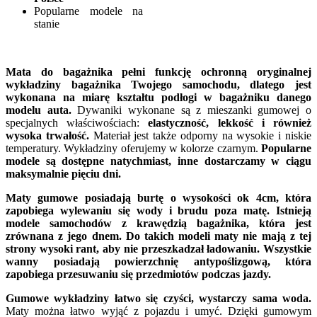
Popularne modele na
stanie
Mata do bagażnika pełni funkcję ochronną oryginalnej
wykładziny bagażnika Twojego samochodu, dlatego jest
wykonana na miarę kształtu podłogi w bagażniku danego
modelu auta.
Dywaniki wykonane są z mieszanki gumowej o
specjalnych właściwościach:
elastyczność, lekkość i również
wysoka trwałość.
Materiał jest także odporny na wysokie i niskie
temperatury. Wykładziny oferujemy w kolorze czarnym.
Popularne
modele są dostępne natychmiast, inne dostarczamy w ciągu
maksymalnie pięciu dni.
Maty gumowe posiadają burtę o wysokości ok 4cm, która
zapobiega wylewaniu się wody i brudu poza matę. Istnieją
modele samochodów z krawędzią bagażnika, która jest
zrównana z jego dnem. Do takich modeli maty nie mają z tej
strony wysoki rant, aby nie przeszkadzał ładowaniu. Wszystkie
wanny posiadają powierzchnię antypoślizgową, która
zapobiega przesuwaniu się przedmiotów podczas jazdy.
Gumowe wykładziny łatwo się czyści, wystarczy sama woda.
Maty można łatwo wyjąć z pojazdu i umyć. Dzięki gumowym