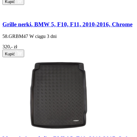
Kupić
Grille nerki, BMW 5, F10, F11, 2010-2016, Chrome
58.GRBM47
W ciągu 3 dni
320,- zł
Kupić