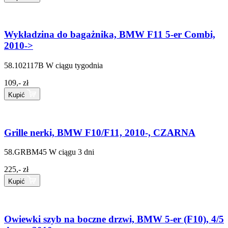
Wykładzina do bagażnika, BMW F11 5-er Combi,
2010->
58.102117B
W ciągu tygodnia
109,- zł
Kupić
Grille nerki, BMW F10/F11, 2010-, CZARNA
58.GRBM45
W ciągu 3 dni
225,- zł
Kupić
Owiewki szyb na boczne drzwi, BMW 5-er (F10), 4/5