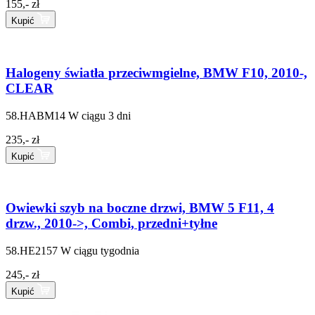
155,- zł
Kupić
Halogeny światła przeciwmgielne, BMW F10, 2010-,
CLEAR
58.HABM14
W ciągu 3 dni
235,- zł
Kupić
Owiewki szyb na boczne drzwi, BMW 5 F11, 4
drzw., 2010->, Combi, przedni+tyłne
58.HE2157
W ciągu tygodnia
245,- zł
Kupić