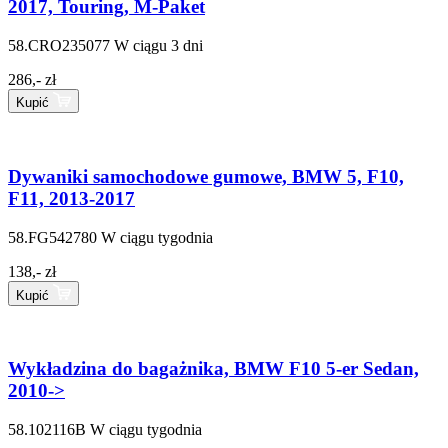
2017, Touring, M-Paket
58.CRO235077
W ciągu 3 dni
286,- zł
Kupić
Dywaniki samochodowe gumowe, BMW 5, F10,
F11, 2013-2017
58.FG542780
W ciągu tygodnia
138,- zł
Kupić
Wykładzina do bagażnika, BMW F10 5-er Sedan,
2010->
58.102116B
W ciągu tygodnia