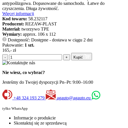
antypoślizgowa. Dopasowane do samochodu. Łatwe do
czyszczenia. Długa żywotność.
Więcej informacji
Kod towaru:
58.232117
Producent:
REZAW-PLAST
Materiał:
tworzywo TPE
Wymiary:
approx. 106 x 112
Dostępność: Dostępne - dostawa w ciągu 2 dni
?
Pakowanie:
1 szt.
165,- zł
-
+
Kupić
Nie wiesz, co wybrać?
Jesteśmy do Twojej dyspozycji Pn–Pt: 9:00–16:00
+48 324 193 279
agauto@agauto.eu
tyłko WhatsApp
Informacje o produkcie
Skontaktuj się ze sprzedawcą