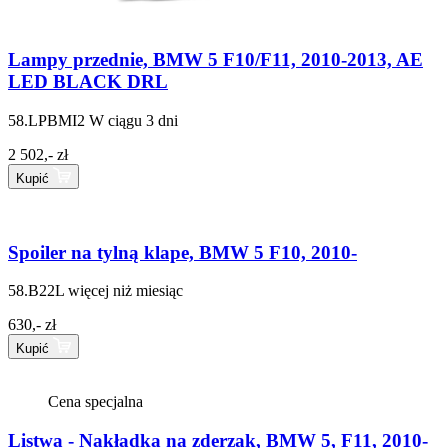
Lampy przednie, BMW 5 F10/F11, 2010-2013, AE
LED BLACK DRL
58.LPBMI2
W ciągu 3 dni
2 502,- zł
Kupić
Spoiler na tylną klape, BMW 5 F10, 2010-
58.B22L
więcej niż miesiąc
630,- zł
Kupić
Cena specjalna
Listwa - Nakładka na zderzak, BMW 5, F11, 2010-