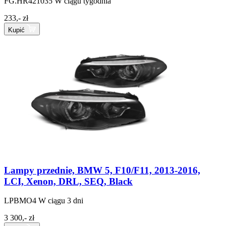
FG.HR421035
W ciągu tygodnia
233,- zł
Kupić
Lampy przednie, BMW 5, F10/F11, 2013-2016,
LCI, Xenon, DRL, SEQ, Black
LPBMO4
W ciągu 3 dni
3 300,- zł