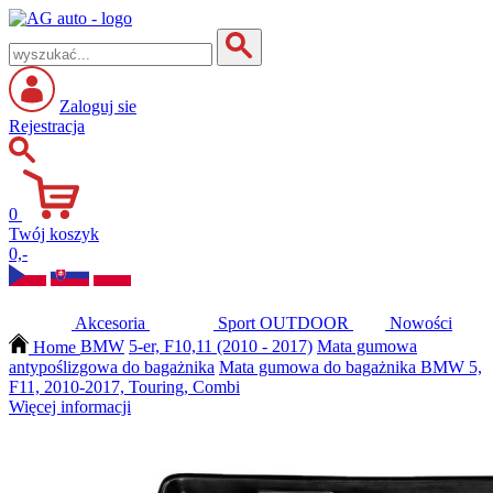
Zaloguj sie
Rejestracja
0
Twój koszyk
0,-
Akcesoria
Sport
OUTDOOR
Nowości
Home
BMW
5-er, F10,11 (2010 - 2017)
Mata gumowa
antypoślizgowa do bagażnika
Mata gumowa do bagażnika BMW 5,
F11, 2010-2017, Touring, Combi
Więcej informacji