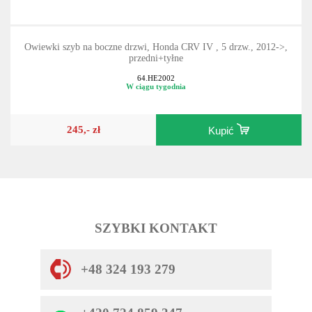
Owiewki szyb na boczne drzwi, Honda CRV IV , 5 drzw., 2012->,
przedni+tyłne
64.HE2002
W ciągu tygodnia
245,- zł
Kupić
SZYBKI KONTAKT
+48 324 193 279