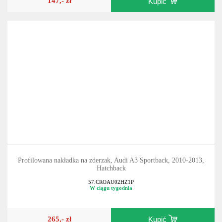
147,- zł
Kupić
Profilowana nakładka na zderzak, Audi A3 Sportback, 2010-2013,
Hatchback
57.CROAU02HZ1P
W ciągu tygodnia
265,- zł
Kupić