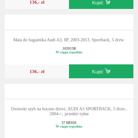
136,- zł
Kupić
Mata do bagażnika Audi A3, 8P, 2003-2013, Sportback, 5 drzw.
102013R
W ciągu tygodnia
136,- zł
Kupić
Owiewki szyb na boczne drzwi, AUDI A3 SPORTBACK, 5 drzw.,
2004->, przedni+tyłne
57.HE926
W ciągu tygodnia