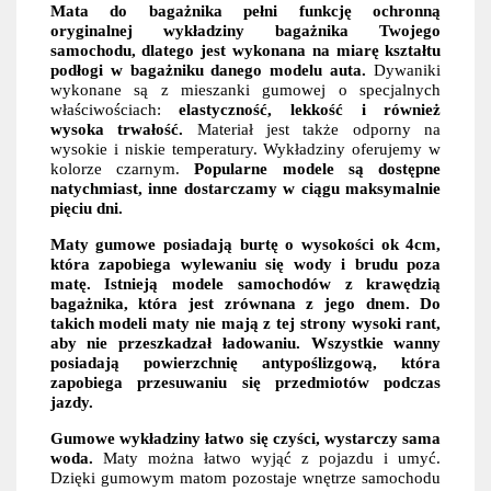
Mata do bagażnika pełni funkcję ochronną
oryginalnej wykładziny bagażnika Twojego
samochodu, dlatego jest wykonana na miarę kształtu
podłogi w bagażniku danego modelu auta.
Dywaniki
wykonane są z mieszanki gumowej o specjalnych
właściwościach:
elastyczność, lekkość i również
wysoka trwałość.
Materiał jest także odporny na
wysokie i niskie temperatury. Wykładziny oferujemy w
kolorze czarnym.
Popularne modele są dostępne
natychmiast, inne dostarczamy w ciągu maksymalnie
pięciu dni.
Maty gumowe posiadają burtę o wysokości ok 4cm,
która zapobiega wylewaniu się wody i brudu poza
matę. Istnieją modele samochodów z krawędzią
bagażnika, która jest zrównana z jego dnem. Do
takich modeli maty nie mają z tej strony wysoki rant,
aby nie przeszkadzał ładowaniu. Wszystkie wanny
posiadają powierzchnię antypoślizgową, która
zapobiega przesuwaniu się przedmiotów podczas
jazdy.
Gumowe wykładziny łatwo się czyści, wystarczy sama
woda.
Maty można łatwo wyjąć z pojazdu i umyć.
Dzięki gumowym matom pozostaje wnętrze samochodu