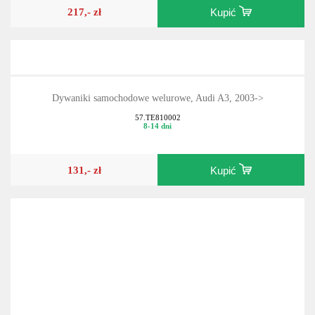
217,- zł
Kupić
Dywaniki samochodowe welurowe, Audi A3, 2003->
57.TE810002
8-14 dni
131,- zł
Kupić