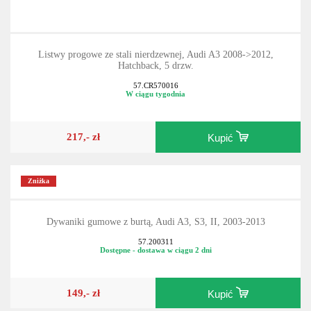
Listwy progowe ze stali nierdzewnej, Audi A3 2008->2012,
Hatchback, 5 drzw.
57.CR570016
W ciągu tygodnia
217,- zł
Kupić
Zniżka
Dywaniki gumowe z burtą, Audi A3, S3, II, 2003-2013
57.200311
Dostępne - dostawa w ciągu 2 dni
149,- zł
Kupić