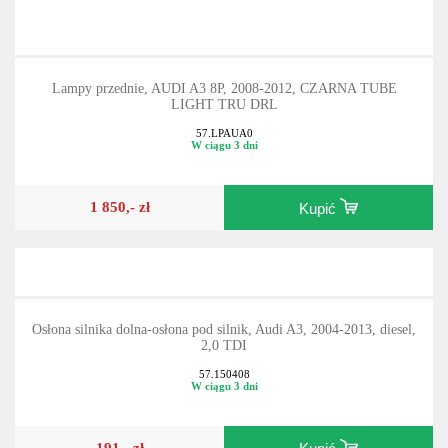
Lampy przednie, AUDI A3 8P, 2008-2012, CZARNA TUBE
LIGHT TRU DRL
57.LPAUA0
W ciągu 3 dni
1 850,- zł
Kupić
Osłona silnika dolna-osłona pod silnik, Audi A3, 2004-2013, diesel,
2,0 TDI
57.150408
W ciągu 3 dni
191,- zł