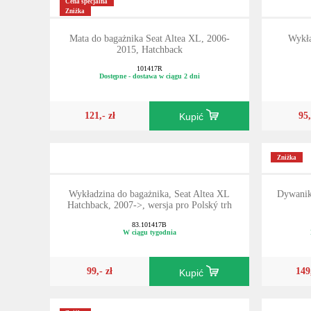
Cena specjalna
Zniżka
Mata do bagażnika Seat Altea XL, 2006-
Wykła
2015, Hatchback
101417R
Dostępne - dostawa w ciągu 2 dni
121,- zł
95,
Kupić
Zniżka
Wykładzina do bagażnika, Seat Altea XL
Dywanik
Hatchback, 2007->, wersja pro Polský trh
83.101417B
W ciągu tygodnia
99,- zł
149
Kupić