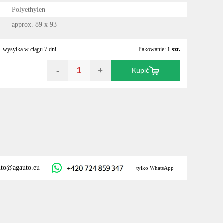
Polyethylen
approx. 89 x 93
 wysyłka w ciągu 7 dni.
Pakowanie:
1 szt.
-
+
Kupić
uto@agauto.eu
tyłko WhatsApp