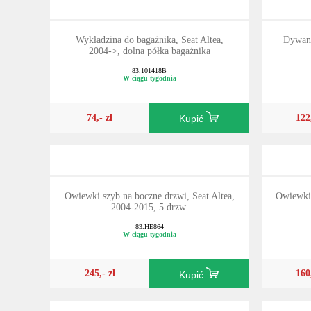
Wykładzina do bagażnika, Seat Altea,
Dywan
2004->, dolna półka bagażnika
83.101418B
W ciągu tygodnia
74,- zł
122
Kupić
Owiewki szyb na boczne drzwi, Seat Altea,
Owiewki 
2004-2015, 5 drzw.
83.HE864
W ciągu tygodnia
245,- zł
160
Kupić