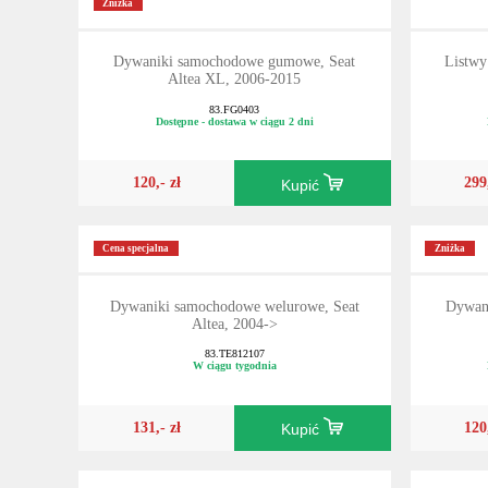
Zniżka
Dywaniki samochodowe gumowe, Seat
Listwy
Altea XL, 2006-2015
83.FG0403
Dostępne - dostawa w ciągu 2 dni
120,- zł
299
Kupić
Cena specjalna
Zniżka
Dywaniki samochodowe welurowe, Seat
Dywan
Altea, 2004->
83.TE812107
W ciągu tygodnia
131,- zł
120
Kupić