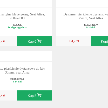
 na tylną klape górny, Seat Altea,
Dystanse, pierścienie dystansow
2004-2009
25mm, Seat Altea
83.SA3L
29.832522170
W ciągu tygodnia
8-14 dni
,- zł
131,- zł
Kupić
Kup
e, pierścienie dystansowe do kół
30mm, Seat Altea
29.833022170
8-14 dni
,- zł
Kupić