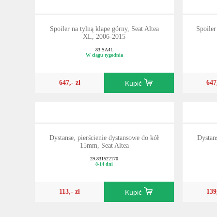
Spoiler na tylną klape górny, Seat Altea
Spoiler
XL, 2006-2015
83.SA4L
W ciągu tygodnia
647,- zł
647
Kupić
Dystanse, pierścienie dystansowe do kół
Dystans
15mm, Seat Altea
29.831522170
8-14 dni
113,- zł
139
Kupić