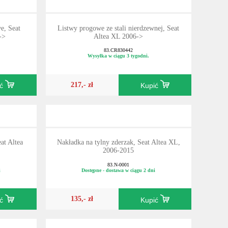
, Seat
Listwy progowe ze stali nierdzewnej, Seat
->
Altea XL 2006->
83.CR830442
Wysyłka w ciągu 3 tygodni.
217,- zł
ić
Kupić
at Altea
Nakładka na tylny zderzak, Seat Altea XL,
2006-2015
83.N-0001
i
Dostępne - dostawa w ciągu 2 dni
135,- zł
ić
Kupić