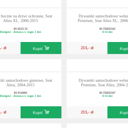
 boczne na drzwi ochronne, Seat
Dywaniki samochodowe welu
Altea XL, 2006-2015
Premium, Seat Altea XL, 200
83.SE23.23
83.TX832102
Dostępne - dostawa w ciągu 2 dni
8-14 dni
,- zł
213,- zł
Kupić
Kup
iki samochodowe gumowe, Seat
Dywaniki samochodowe welu
Altea, 2004-2015
Premium, Seat Altea, 2004-
83.FG0403
83.TX832107
Dostępne - dostawa w ciągu 2 dni
8-14 dni
,- zł
213,- zł
Kupić
Kup