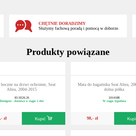
CHĘTNIE DORADZIMY
Służymy fachową poradą i pomocą w doborze.
Produkty powiązane
 boczne na drzwi ochronne, Seat
Mata do bagażnika Seat Altea, 2
Altea, 2004-2015
dolna półka
83.SE26.26
101418R
Dostępne - dostawa w ciągu 2 dni
W ciągu tygodnia
,- zł
98,- zł
Kupić
Kup