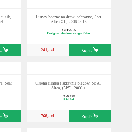
silnik,
Listwy boczne na drzwi ochronne, Seat
el
Altea XL, 2006-2015
83.SE26.26
Dostępne - dostawa w ciągu 2 dni
241,- zł
ić
Kupić
, Seat
Osłona silnika i skrzynię biegów, SEAT
Altea, (5P5), 2006->
83.26.0780
8-14 dni
768,- zł
ić
Kupić