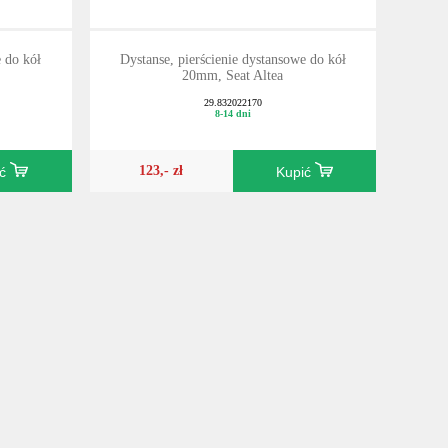
e do kół
Dystanse, pierścienie dystansowe do kół
20mm, Seat Altea
29.832022170
8-14 dni
123,- zł
ić
Kupić