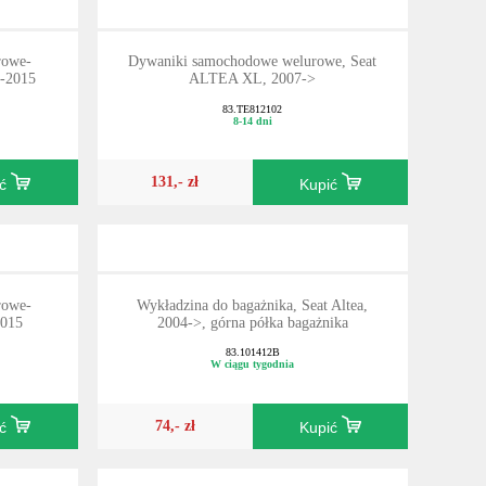
rowe-
Dywaniki samochodowe welurowe, Seat
6-2015
ALTEA XL, 2007->
83.TE812102
8-14 dni
131,- zł
ić
Kupić
rowe-
Wykładzina do bagażnika, Seat Altea,
2015
2004->, górna półka bagażnika
83.101412B
W ciągu tygodnia
74,- zł
ić
Kupić