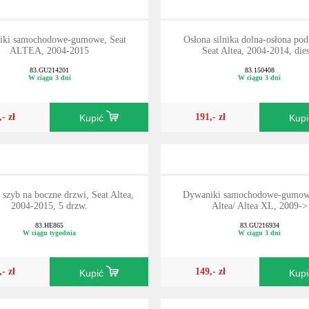
iki samochodowe-gumowe, Seat
Osłona silnika dolna-osłona pod 
ALTEA, 2004-2015
Seat Altea, 2004-2014, dies
83.GU214201
83.150408
W ciągu 3 dni
W ciągu 3 dni
,- zł
191,- zł
Kupić
Kup
szyb na boczne drzwi, Seat Altea,
Dywaniki samochodowe-gumowe
2004-2015, 5 drzw.
Altea/ Altea XL, 2009->
83.HE865
83.GU216934
W ciągu tygodnia
W ciągu 3 dni
,- zł
149,- zł
Kupić
Kup