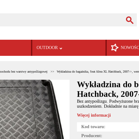
OUTDOOR
NOWOŚC
mochodu bez warstwy antypoślizgowej
Wykładzina do bagażnika, Seat Altea XL Hatchback, 2007->, wers
Wykładzina do b
Hatchback, 2007-
Bez antypoślizgu. Podwyższone brz
uszkodzeniem. Dokładnie na miarę
Więcej informacji
Kod towaru:
Producent: