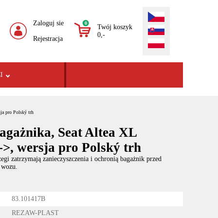
Zaloguj sie
0
Twój koszyk
0,-
Rejestracja
I
ja pro Polský trh
agażnika, Seat Altea XL
>, wersja pro Polský trh
egi zatrzymają zanieczyszczenia i ochronią bagażnik przed
 wozu.
83.101417B
REZAW-PLAST