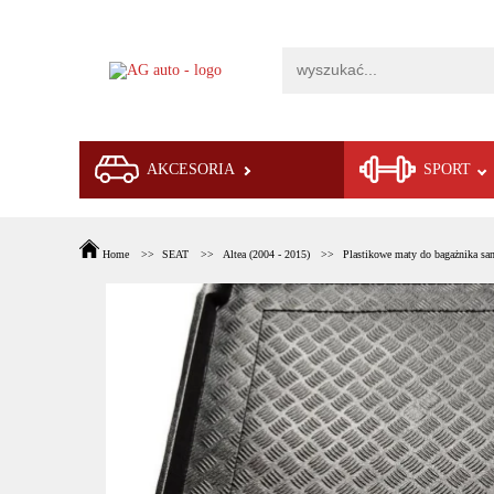
AKCESORIA
SPORT
Home
SEAT
Altea (2004 - 2015)
Plastikowe maty do bagażnika sa