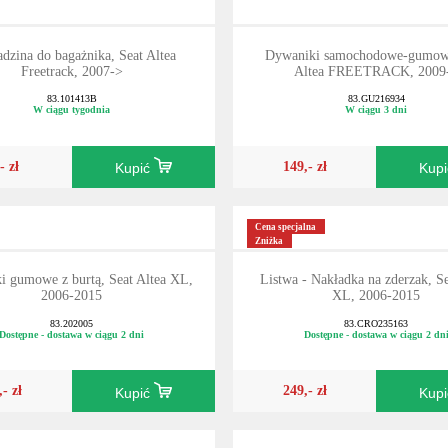
dzina do bagażnika, Seat Altea
Dywaniki samochodowe-gumowe
Freetrack, 2007->
Altea FREETRACK, 2009
83.101413B
83.GU216934
W ciągu tygodnia
W ciągu 3 dni
- zł
149,- zł
Kupić
Kup
Cena specjalna
Zniżka
i gumowe z burtą, Seat Altea XL,
Listwa - Nakładka na zderzak, Se
2006-2015
XL, 2006-2015
83.202005
83.CRO235163
Dostępne - dostawa w ciągu 2 dni
Dostępne - dostawa w ciągu 2 dn
,- zł
249,- zł
Kupić
Kup