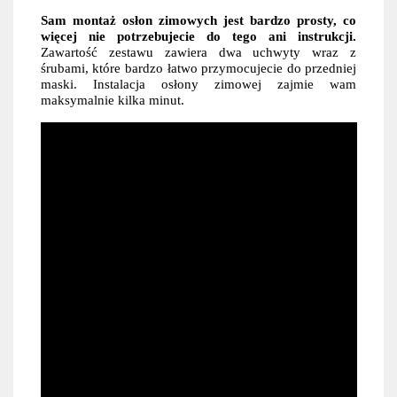
Sam montaż osłon zimowych jest bardzo prosty, co
więcej nie potrzebujecie do tego ani instrukcji.
Zawartość zestawu zawiera dwa uchwyty wraz z
śrubami, które bardzo łatwo przymocujecie do przedniej
maski. Instalacja osłony zimowej zajmie wam
maksymalnie kilka minut.