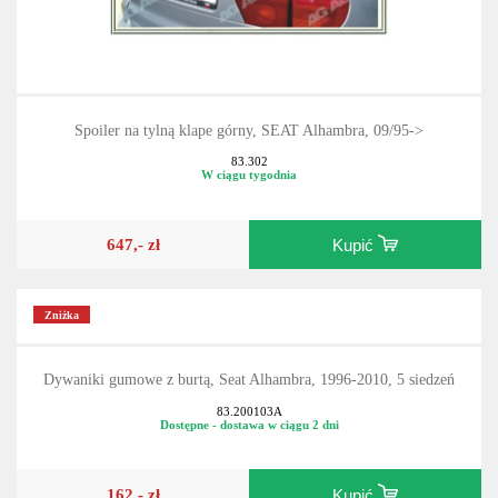
Spoiler na tylną klape górny, SEAT Alhambra, 09/95->
83.302
W ciągu tygodnia
647,- zł
Kupić
Zniżka
Dywaniki gumowe z burtą, Seat Alhambra, 1996-2010, 5 siedzeń
83.200103A
Dostępne - dostawa w ciągu 2 dni
162,- zł
Kupić