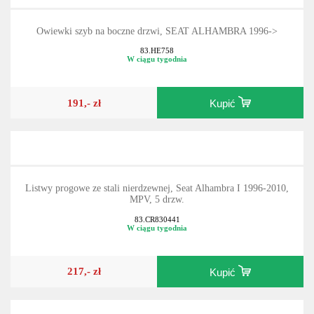
Owiewki szyb na boczne drzwi, SEAT ALHAMBRA 1996->
83.HE758
W ciągu tygodnia
191,- zł
Kupić
Listwy progowe ze stali nierdzewnej, Seat Alhambra I 1996-2010,
MPV, 5 drzw.
83.CR830441
W ciągu tygodnia
217,- zł
Kupić