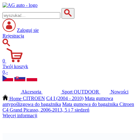
Zaloguj sie
Rejestracja
0
Twój koszyk
0,-
Akcesoria
Sport
OUTDOOR
Nowości
Home
CITROEN
C4 I (2004 - 2010)
Mata gumowa
antypoślizgowa do bagażnika
Mata gumowa do bagażnika Citroen
C4 Grand Picasso, 2006-2013, 5 i 7 siedzeń
Więcej informacji