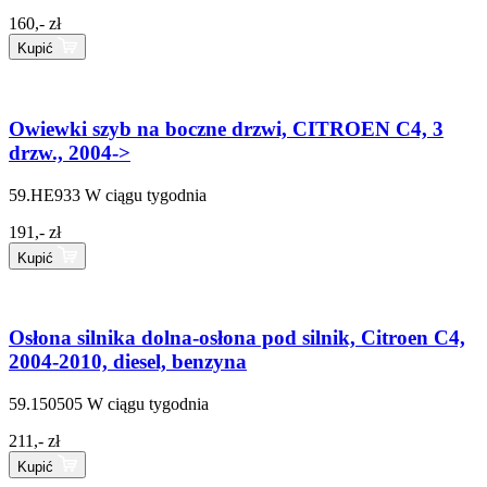
160,- zł
Kupić
Owiewki szyb na boczne drzwi, CITROEN C4, 3
drzw., 2004->
59.HE933
W ciągu tygodnia
191,- zł
Kupić
Osłona silnika dolna-osłona pod silnik, Citroen C4,
2004-2010, diesel, benzyna
59.150505
W ciągu tygodnia
211,- zł
Kupić