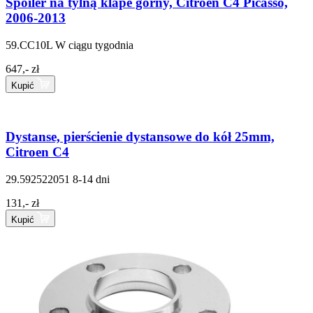
Spoiler na tylną klape górny, Citroen C4 Picasso,
2006-2013
59.CC10L
W ciągu tygodnia
647,- zł
Kupić
Dystanse, pierścienie dystansowe do kół 25mm,
Citroen C4
29.592522051
8-14 dni
131,- zł
Kupić