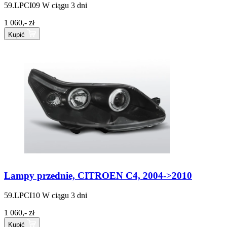
59.LPCI09
W ciągu 3 dni
1 060,- zł
Kupić
Lampy przednie, CITROEN C4, 2004->2010
59.LPCI10
W ciągu 3 dni
1 060,- zł
Kupić