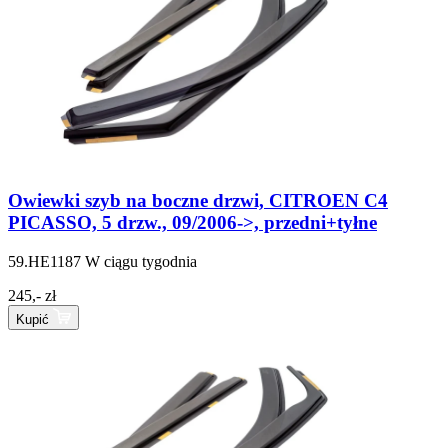
Owiewki szyb na boczne drzwi, CITROEN C4
PICASSO, 5 drzw., 09/2006->, przedni+tyłne
59.HE1187
W ciągu tygodnia
245,- zł
Kupić