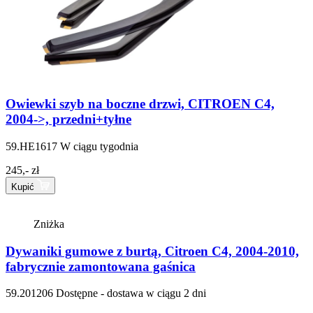
Owiewki szyb na boczne drzwi, CITROEN C4,
2004->, przedni+tyłne
59.HE1617
W ciągu tygodnia
245,- zł
Kupić
Zniżka
Dywaniki gumowe z burtą, Citroen C4, 2004-2010,
fabrycznie zamontowana gaśnica
59.201206
Dostępne - dostawa w ciągu 2 dni