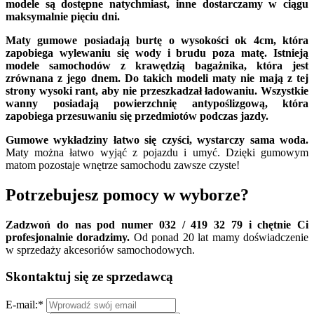
modele są dostępne natychmiast, inne dostarczamy w ciągu
maksymalnie pięciu dni.
Maty gumowe posiadają burtę o wysokości ok 4cm, która
zapobiega wylewaniu się wody i brudu poza matę. Istnieją
modele samochodów z krawędzią bagażnika, która jest
zrównana z jego dnem. Do takich modeli maty nie mają z tej
strony wysoki rant, aby nie przeszkadzał ładowaniu. Wszystkie
wanny posiadają powierzchnię antypoślizgową, która
zapobiega przesuwaniu się przedmiotów podczas jazdy.
Gumowe wykładziny łatwo się czyści, wystarczy sama woda.
Maty można łatwo wyjąć z pojazdu i umyć. Dzięki gumowym
matom pozostaje wnętrze samochodu zawsze czyste!
Potrzebujesz pomocy w wyborze?
Zadzwoń do nas pod numer 032 / 419 32 79 i chętnie Ci
profesjonalnie doradzimy.
Od ponad 20 lat mamy doświadczenie
w sprzedaży akcesoriów samochodowych.
Skontaktuj się ze sprzedawcą
E-mail:
*