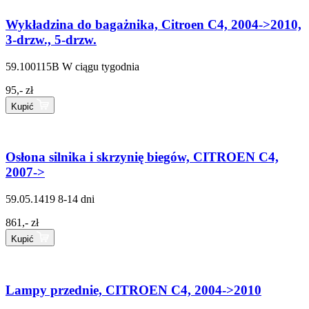
Wykładzina do bagażnika, Citroen C4, 2004->2010,
3-drzw., 5-drzw.
59.100115B
W ciągu tygodnia
95,- zł
Kupić
Osłona silnika i skrzynię biegów, CITROEN C4,
2007->
59.05.1419
8-14 dni
861,- zł
Kupić
Lampy przednie, CITROEN C4, 2004->2010