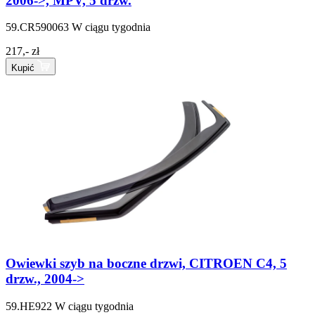
2006->, MPV, 5 drzw.
59.CR590063
W ciągu tygodnia
217,- zł
Kupić
Owiewki szyb na boczne drzwi, CITROEN C4, 5
drzw., 2004->
59.HE922
W ciągu tygodnia