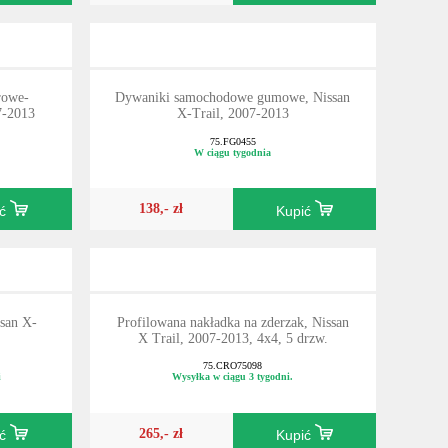
rowe-
Dywaniki samochodowe gumowe, Nissan
7-2013
X-Trail, 2007-2013
75.FG0455
W ciągu tygodnia
138,- zł
ić
Kupić
san X-
Profilowana nakładka na zderzak, Nissan
X Trail, 2007-2013, 4x4, 5 drzw.
75.CRO75098
i
Wysyłka w ciągu 3 tygodni.
265,- zł
ić
Kupić