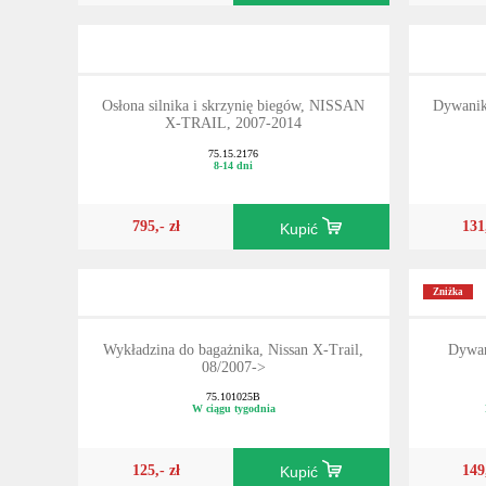
Osłona silnika i skrzynię biegów, NISSAN
Dywanik
X-TRAIL, 2007-2014
75.15.2176
8-14 dni
795,- zł
131
Kupić
Zniżka
Wykładzina do bagażnika, Nissan X-Trail,
Dywan
08/2007->
75.101025B
W ciągu tygodnia
125,- zł
149
Kupić