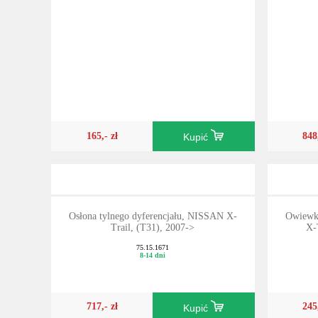
165,- zł
848
Kupić
Osłona tylnego dyferencjału, NISSAN X-
Owiewki
Trail, (T31), 2007->
X-
75.15.1671
8-14 dni
717,- zł
245
Kupić