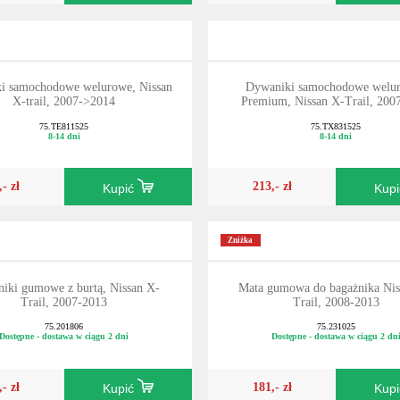
i samochodowe welurowe, Nissan
Dywaniki samochodowe welu
X-trail, 2007->2014
Premium, Nissan X-Trail, 200
75.TE811525
75.TX831525
8-14 dni
8-14 dni
,- zł
213,- zł
Kupić
Kup
Zniżka
iki gumowe z burtą, Nissan X-
Mata gumowa do bagażnika Nis
Trail, 2007-2013
Trail, 2008-2013
75.201806
75.231025
Dostępne - dostawa w ciągu 2 dni
Dostępne - dostawa w ciągu 2 dn
,- zł
181,- zł
Kupić
Kup