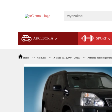
AKCESORIA
SPORT
Home
NISSAN
X-Trail T31 (2007 - 2013)
Przednie homologowane