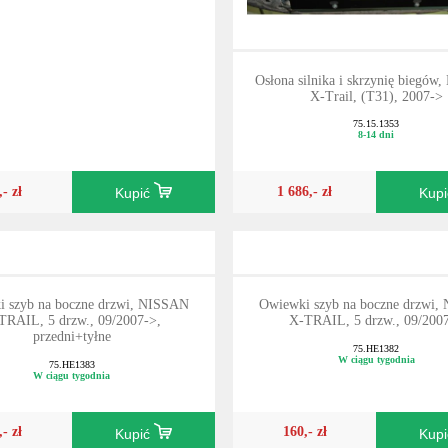
Osłona silnika i skrzynię biegó
X-Trail, (T31), 2007->
75.15.1353
8-14 dni
,- zł
1 686,- zł
Kupić
Kup
 szyb na boczne drzwi, NISSAN
Owiewki szyb na boczne drzwi
TRAIL, 5 drzw., 09/2007->,
X-TRAIL, 5 drzw., 09/200
przedni+tyłne
75.HE1382
W ciągu tygodnia
75.HE1383
W ciągu tygodnia
,- zł
160,- zł
Kupić
Kup