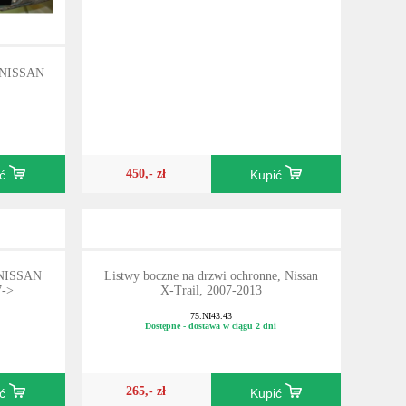
w, NISSAN
450,- zł
ić
Kupić
, NISSAN
Listwy boczne na drzwi ochronne, Nissan
7->
X-Trail, 2007-2013
75.NI43.43
Dostępne - dostawa w ciągu 2 dni
265,- zł
ić
Kupić