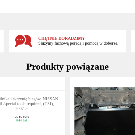
CHĘTNIE DORADZIMY
Służymy fachową poradą i pomocą w doborze.
Produkty powiązane
ilnika i skrzynię biegów, NISSAN
l /special tools required, (T31),
2007->
75.15.1583
8-14 dni