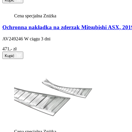
Kupić
Cena specjalna
Zniżka
Ochronna nakładka na zderzak Mitsubishi ASX, 2019
AV249246
W ciągu 3 dni
471,- zł
Kupić
Cena specjalna
Zniżka