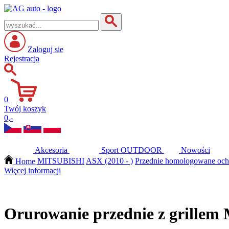
Zaloguj sie
Rejestracja
0
Twój koszyk
0,-
Akcesoria
Sport
OUTDOOR
Nowości
Home
MITSUBISHI
ASX (2010 - )
Przednie homologowane och
Więcej informacji
Orurowanie przednie z grille