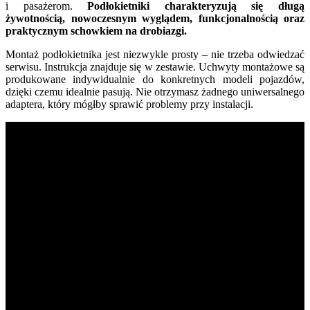
i pasażerom.
Podłokietniki charakteryzują się długą
żywotnością, nowoczesnym wyglądem, funkcjonalnością oraz
praktycznym schowkiem na drobiazgi.
Montaż podłokietnika jest niezwykle prosty – nie trzeba odwiedzać
serwisu. Instrukcja znajduje się w zestawie. Uchwyty montażowe są
produkowane indywidualnie do konkretnych modeli pojazdów,
dzięki czemu idealnie pasują. Nie otrzymasz żadnego uniwersalnego
adaptera, który mógłby sprawić problemy przy instalacji.