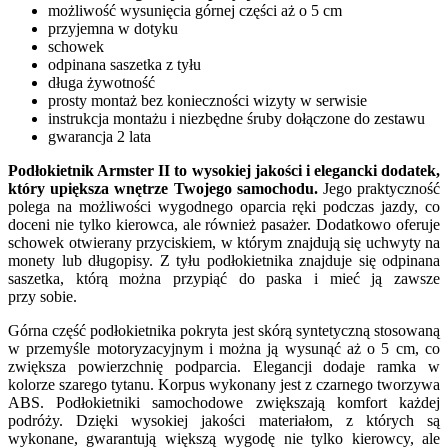
możliwość wysunięcia górnej części aż o 5 cm
przyjemna w dotyku
schowek
odpinana saszetka z tyłu
długa żywotność
prosty montaż bez konieczności wizyty w serwisie
instrukcja montażu i niezbędne śruby dołączone do zestawu
gwarancja 2 lata
Podłokietnik Armster II to wysokiej jakości i elegancki dodatek,
który upiększa wnętrze Twojego samochodu.
Jego praktyczność
polega na możliwości wygodnego oparcia ręki podczas jazdy, co
doceni nie tylko kierowca, ale również pasażer. Dodatkowo oferuje
schowek otwierany przyciskiem, w którym znajdują się uchwyty na
monety lub długopisy. Z tyłu podłokietnika znajduje się odpinana
saszetka, którą można przypiąć do paska i mieć ją zawsze
przy sobie.
Górna część podłokietnika pokryta jest skórą syntetyczną stosowaną
w przemyśle motoryzacyjnym i można ją wysunąć aż o 5 cm, co
zwiększa powierzchnię podparcia. Elegancji dodaje ramka w
kolorze szarego tytanu. Korpus wykonany jest z czarnego tworzywa
ABS. Podłokietniki samochodowe zwiększają komfort każdej
podróży. Dzięki wysokiej jakości materiałom, z których są
wykonane, gwarantują większą wygodę nie tylko kierowcy, ale