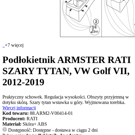
+7 więcej
Podłokietnik ARMSTER RATI
SZARY TYTAN, VW Golf VII,
2012-2019
Praktyczny schowek. Regulacja wysokości. Obszyty przyjemną w
dotyku skórą. Szary tytan wstawka u góry. Wyjmowana torebka.
Więcej informacji
Kod towaru:
88.ARM2-V00414-01
Producent:
RATI
Materiał:
Skóra+ ABS
Dostępność: Dostępne - dostawa w ciągu 2 dni
?