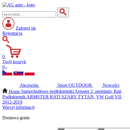
Zaloguj sie
Rejestracja
0
Twój koszyk
0,-
Akcesoria
Sport
OUTDOOR
Nowości
Home
Samochodowe podłokietniki Armster 2, premium, Rati
Podłokietnik ARMSTER RATI SZARY TYTAN, VW Golf VII,
2012-2019
Więcej informacji
Dostawa gratis