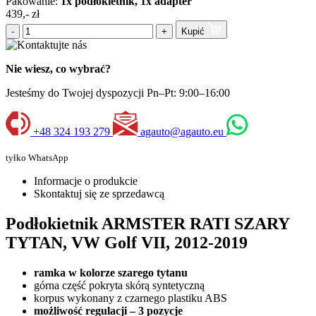
Pakowanie:
1x podłokietnik, 1x adapter
439,- zł
-
+
Kupić
Nie wiesz, co wybrać?
Jesteśmy do Twojej dyspozycji Pn–Pt: 9:00–16:00
+48 324 193 279
agauto@agauto.eu
tyłko WhatsApp
Informacje o produkcie
Skontaktuj się ze sprzedawcą
Podłokietnik ARMSTER RATI SZARY
TYTAN, VW Golf VII, 2012-2019
ramka w kolorze szarego tytanu
górna część pokryta skórą syntetyczną
korpus wykonany z czarnego plastiku ABS
możliwość regulacji – 3 pozycje