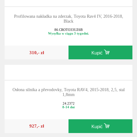
Profilowana nakładka na zderzak, Toyota Rav4 IV, 2016-2018,
Black
86.CROTO33UZ6B
Wysyłka w ciągu 3 tygodni.
310,- zł
Kupić
Osłona silnika a převodovky, Toyota RAV4, 2015-2018, 2,5, stal
1,8mm
24.2372
8-14 dni
927,- zł
Kupić