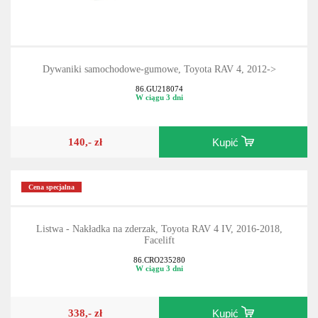
Dywaniki samochodowe-gumowe, Toyota RAV 4, 2012->
86.GU218074
W ciągu 3 dni
140,- zł
Kupić
Cena specjalna
Listwa - Nakładka na zderzak, Toyota RAV 4 IV, 2016-2018,
Facelift
86.CRO235280
W ciągu 3 dni
338,- zł
Kupić