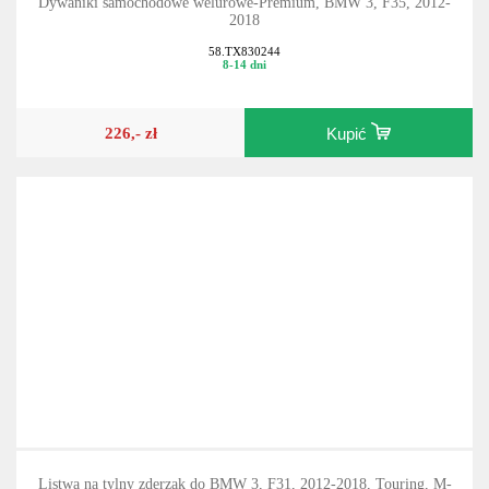
Dywaniki samochodowe welurowe-Premium, BMW 3, F35, 2012-
2018
58.TX830244
8-14 dni
226,- zł
Kupić