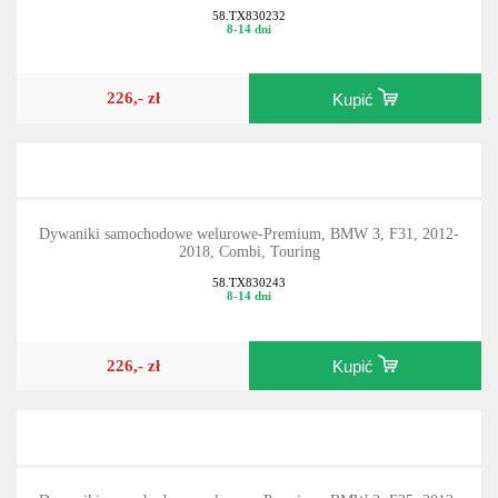
2018, Sedan
58.TX830232
8-14 dni
226,- zł
Kupić
Dywaniki samochodowe welurowe-Premium, BMW 3, F31, 2012-
2018, Combi, Touring
58.TX830243
8-14 dni
226,- zł
Kupić