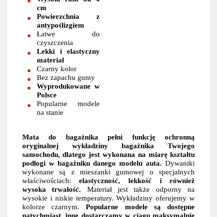
cm
Powierzchnia z
antypoślizgiem
Łatwe do
czyszczenia
Lekki i elastyczny
materiał
Czarny kolor
Bez zapachu gumy
Wyprodukowane w
Polsce
Popularne modele
na stanie
Mata do bagażnika pełni funkcję ochronną
oryginalnej wykładziny bagażnika Twojego
samochodu, dlatego jest wykonana na miarę kształtu
podłogi w bagażniku danego modelu auta.
Dywaniki
wykonane są z mieszanki gumowej o specjalnych
właściwościach:
elastyczność, lekkość i również
wysoka trwałość.
Materiał jest także odporny na
wysokie i niskie temperatury. Wykładziny oferujemy w
kolorze czarnym.
Popularne modele są dostępne
natychmiast, inne dostarczamy w ciągu maksymalnie