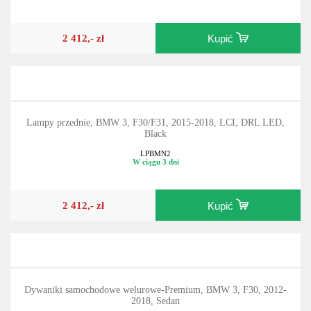
LPBMN1
W ciągu 3 dni
2 412,- zł
Kupić
Lampy przednie, BMW 3, F30/F31, 2015-2018, LCI, DRL LED,
Black
LPBMN2
W ciągu 3 dni
2 412,- zł
Kupić
Dywaniki samochodowe welurowe-Premium, BMW 3, F30, 2012-