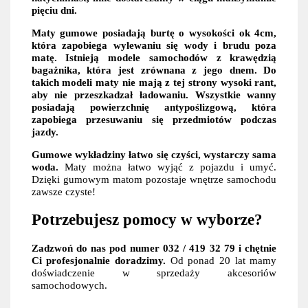
pięciu dni.
Maty gumowe posiadają burtę o wysokości ok 4cm,
która zapobiega wylewaniu się wody i brudu poza
matę. Istnieją modele samochodów z krawędzią
bagażnika, która jest zrównana z jego dnem. Do
takich modeli maty nie mają z tej strony wysoki rant,
aby nie przeszkadzał ładowaniu. Wszystkie wanny
posiadają powierzchnię antypoślizgową, która
zapobiega przesuwaniu się przedmiotów podczas
jazdy.
Gumowe wykładziny łatwo się czyści, wystarczy sama
woda.
Maty można łatwo wyjąć z pojazdu i umyć.
Dzięki gumowym matom pozostaje wnętrze samochodu
zawsze czyste!
Potrzebujesz pomocy w wyborze?
Zadzwoń do nas pod numer 032 / 419 32 79 i chętnie
Ci profesjonalnie doradzimy.
Od ponad 20 lat mamy
doświadczenie w sprzedaży akcesoriów
samochodowych.