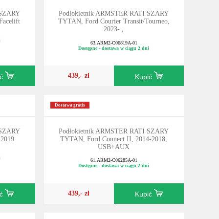
 SZARY
Podłokietnik ARMSTER RATI SZARY
acelift
TYTAN, Ford Courier Transit/Tourneo,
2023- ,
i
63.ARM2-C06819A-01
Dostępne - dostawa w ciągu 2 dni
439,- zł
ić
Kupić
Dostawa gratis
 SZARY
Podłokietnik ARMSTER RATI SZARY
-2019
TYTAN, Ford Connect II, 2014-2018,
USB+AUX
i
61.ARM2-C06285A-01
Dostępne - dostawa w ciągu 2 dni
439,- zł
ić
Kupić