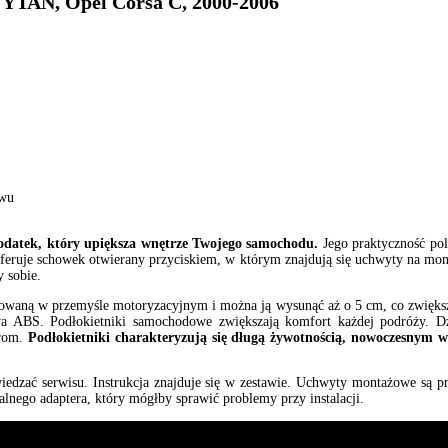
TAN, Opel Corsa C, 2000-2006
awu
 dodatek, który upiększa wnętrze Twojego samochodu.
Jego praktyczność pol
feruje schowek otwierany przyciskiem, w którym znajdują się uchwyty na mone
y sobie.
tosowaną w przemyśle motoryzacyjnym i można ją wysunąć aż o 5 cm, co zwięks
a ABS. Podłokietniki samochodowe zwiększają komfort każdej podróży. Dz
erom.
Podłokietniki charakteryzują się długą żywotnością, nowoczesnym
dwiedzać serwisu. Instrukcja znajduje się w zestawie. Uchwyty montażowe są
alnego adaptera, który mógłby sprawić problemy przy instalacji.