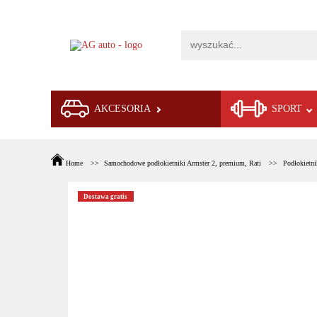
AKCESORIA
SPORT
Home
Samochodowe podłokietniki Armster 2, premium, Rati
Podłokiet
Dostawa gratis