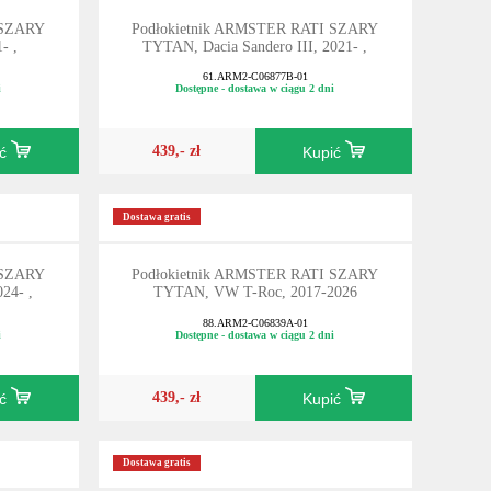
 SZARY
Podłokietnik ARMSTER RATI SZARY
- ,
TYTAN, Dacia Sandero III, 2021- ,
61.ARM2-C06877B-01
i
Dostępne - dostawa w ciągu 2 dni
439,- zł
ić
Kupić
Dostawa gratis
 SZARY
Podłokietnik ARMSTER RATI SZARY
24- ,
TYTAN, VW T-Roc, 2017-2026
88.ARM2-C06839A-01
i
Dostępne - dostawa w ciągu 2 dni
439,- zł
ić
Kupić
Dostawa gratis