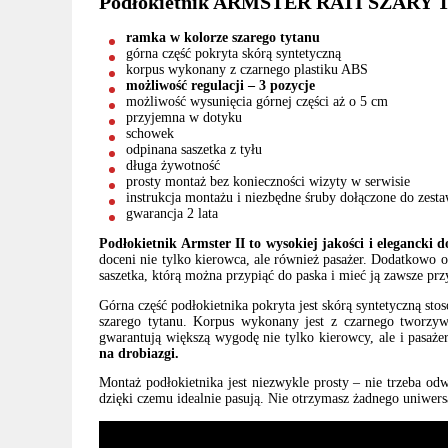
Podłokietnik ARMSTER RATI SZARY TY
ramka w kolorze szarego tytanu
górna część pokryta skórą syntetyczną
korpus wykonany z czarnego plastiku ABS
możliwość regulacji – 3 pozycje
możliwość wysunięcia górnej części aż o 5 cm
przyjemna w dotyku
schowek
odpinana saszetka z tyłu
długa żywotność
prosty montaż bez konieczności wizyty w serwisie
instrukcja montażu i niezbędne śruby dołączone do zest
gwarancja 2 lata
Podłokietnik Armster II to wysokiej jakości i elegancki
doceni nie tylko kierowca, ale również pasażer. Dodatkowo o
saszetka, którą można przypiąć do paska i mieć ją zawsze prz
Górna część podłokietnika pokryta jest skórą syntetyczną s
szarego tytanu. Korpus wykonany jest z czarnego tworzyw
gwarantują większą wygodę nie tylko kierowcy, ale i pasaż
na drobiazgi.
Montaż podłokietnika jest niezwykle prosty – nie trzeba o
dzięki czemu idealnie pasują. Nie otrzymasz żadnego uniwers