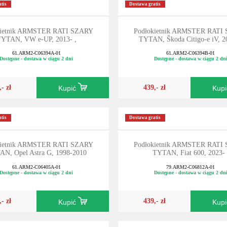
tis
Dostawa gratis
kietnik ARMSTER RATI SZARY
Podłokietnik ARMSTER RATI
YTAN, VW e-UP, 2013- ,
TYTAN, Škoda Citigo-e iV, 20
61.ARM2-C06394A-01
61.ARM2-C06394B-01
Dostępne - dostawa w ciągu 2 dni
Dostępne - dostawa w ciągu 2 dn
,- zł
439,- zł
Kupić
Kup
tis
Dostawa gratis
kietnik ARMSTER RATI SZARY
Podłokietnik ARMSTER RATI
N, Opel Astra G, 1998-2010
TYTAN, Fiat 600, 2023- 
61.ARM2-C06405A-01
79.ARM2-C06812A-01
Dostępne - dostawa w ciągu 2 dni
Dostępne - dostawa w ciągu 2 dn
,- zł
439,- zł
Kupić
Kup