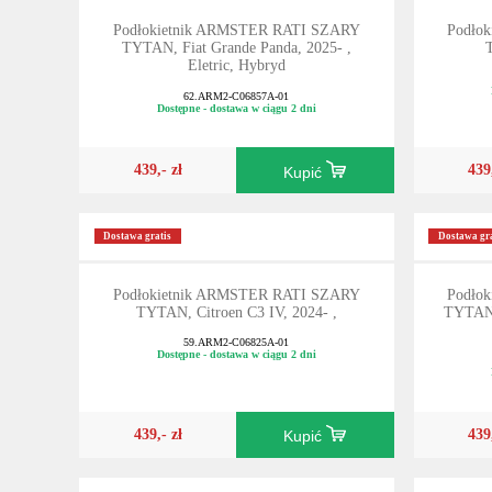
Podłokietnik ARMSTER RATI SZARY
Podło
TYTAN, Fiat Grande Panda, 2025- ,
Eletric, Hybryd
62.ARM2-C06857A-01
Dostępne - dostawa w ciągu 2 dni
439,- zł
439
Kupić
Dostawa gratis
Dostawa gra
Podłokietnik ARMSTER RATI SZARY
Podło
TYTAN, Citroen C3 IV, 2024- ,
TYTAN,
59.ARM2-C06825A-01
Dostępne - dostawa w ciągu 2 dni
439,- zł
439
Kupić