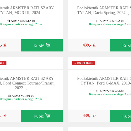
kietnik ARMSTER RATI SZARY
Podłokietnik ARMSTER RATI
TYTAN, MG 3 III, 2024- ,
TYTAN, Dacia Spring, 2024- , F
94.ARM2-C06851A-01
61.ARM2-C06845A-01
Dostępne - dostawa w ciągu 2 dni
Dostępne - dostawa w ciągu 2 dn
,- zł
439,- zł
Kupić
Kup
tis
Dostawa gratis
kietnik ARMSTER RATI SZARY
Podłokietnik ARMSTER RATI
 Ford Connect Tourneo/Transit,
TYTAN, Ford C-MAX, 2010
2022- ,
61.ARM2-C06348A-01
Dostępne - dostawa w ciągu 2 dn
88.ARM2-V01491-01
Dostępne - dostawa w ciągu 2 dni
,- zł
439,- zł
Kupić
Kup