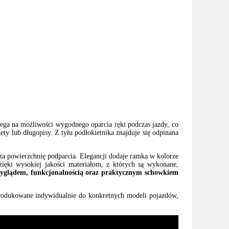
ega na możliwości wygodnego oparcia ręki podczas jazdy, co
ty lub długopisy. Z tyłu podłokietnika znajduje się odpinana
za powierzchnię podparcia. Elegancji dodaje ramka w kolorze
ięki wysokiej jakości materiałom, z których są wykonane,
 wyglądem, funkcjonalnością oraz praktycznym schowkiem
 produkowane indywidualnie do konkretnych modeli pojazdów,