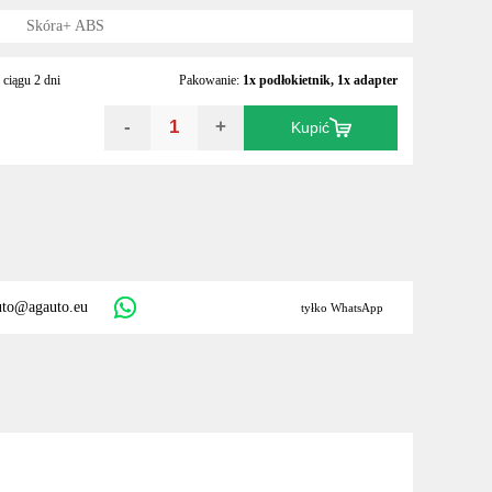
Skóra+ ABS
ciągu 2 dni
Pakowanie:
1x podłokietnik, 1x adapter
-
+
Kupić
uto@agauto.eu
tyłko WhatsApp