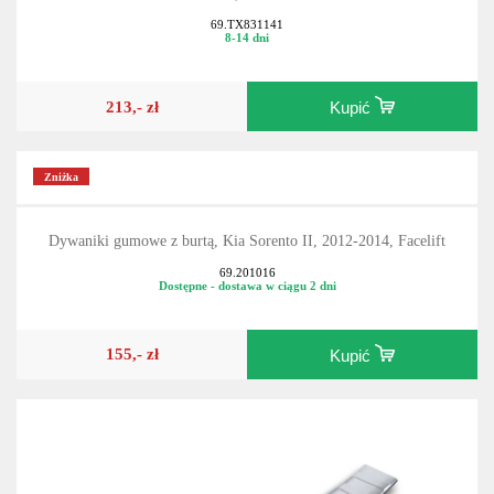
69.TX831141
8-14 dni
213,- zł
Kupić
Zniżka
Dywaniki gumowe z burtą, Kia Sorento II, 2012-2014, Facelift
69.201016
Dostępne - dostawa w ciągu 2 dni
155,- zł
Kupić