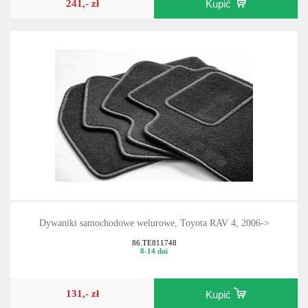
241,- zł
Kupić
Dywaniki samochodowe welurowe, Toyota RAV 4, 2006->
86.TE811748
8-14 dni
131,- zł
Kupić