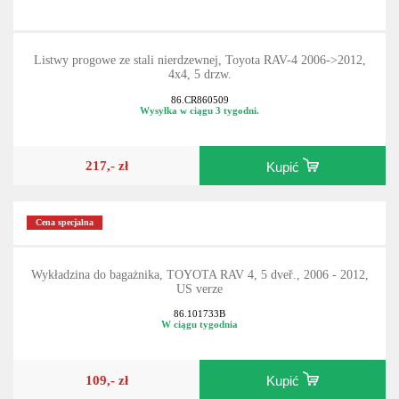
Listwy progowe ze stali nierdzewnej, Toyota RAV-4 2006->2012,
4x4, 5 drzw.
86.CR860509
Wysyłka w ciągu 3 tygodni.
217,- zł
Kupić
Cena specjalna
Wykładzina do bagażnika, TOYOTA RAV 4, 5 dveř., 2006 - 2012,
US verze
86.101733B
W ciągu tygodnia
109,- zł
Kupić