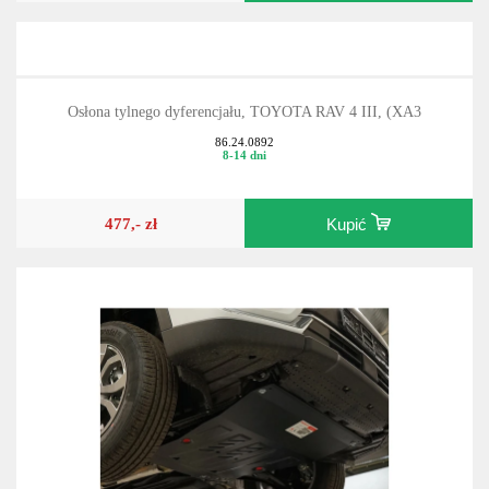
Osłona tylnego dyferencjału, TOYOTA RAV 4 III, (XA3
86.24.0892
8-14 dni
477,- zł
Kupić