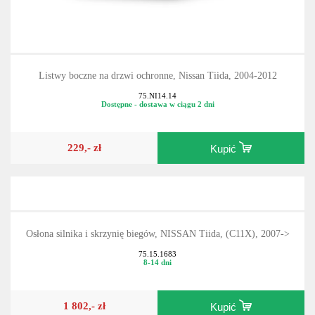
Listwy boczne na drzwi ochronne, Nissan Tiida, 2004-2012
75.NI14.14
Dostępne - dostawa w ciągu 2 dni
229,- zł
Kupić
Osłona silnika i skrzynię biegów, NISSAN Tiida, (C11X), 2007->
75.15.1683
8-14 dni
1 802,- zł
Kupić