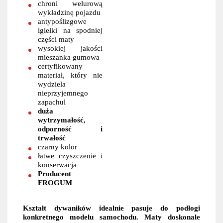
chroni welurową
wykładzinę pojazdu
antypoślizgowe
igiełki na spodniej
części maty
wysokiej jakości
mieszanka gumowa
certyfikowany
materiał, który nie
wydziela
nieprzyjemnego
zapachul
duża
wytrzymałość,
odporność i
trwałość
czarny kolor
łatwe czyszczenie i
konserwacja
Producent
FROGUM
Kształt dywaników idealnie pasuje do podłogi
konkretnego modelu samochodu. Maty doskonale