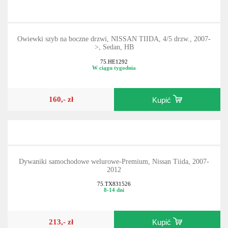
Owiewki szyb na boczne drzwi, NISSAN TIIDA, 4/5 drzw., 2007-
>, Sedan, HB
75.HE1292
W ciągu tygodnia
160,- zł
Kupić
Dywaniki samochodowe welurowe-Premium, Nissan Tiida, 2007-
2012
75.TX831526
8-14 dni
213,- zł
Kupić