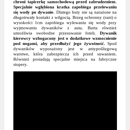
chroni tapicerkę samochodową przed zabrudzeniem.
Specjalnie wgłębiona kratka zapobiega przelewaniu
się wody po dywanie
. Dlatego buty nie są narażone na
długotrwały kontakt z wilgocią. Brzeg ochronny (rant) o
wysokości 1cm zapobiega wylewaniu się wody przy
wyjmowaniu dywaników z auta. Burta również
umożliwia swobodne przesuwanie foteli.
Dywanik
kierowcy wzbogacony jest o dodatkowe wzmocnienie
pod nogami, aby przedłużyć jego żywotność.
Spod
dywaników wyposażony jest w antypoślizgową
warstwe, która zabezpiecza ich przed suwaniem.
Również posiadają specjalne miejsca na fabryczne
stopery.