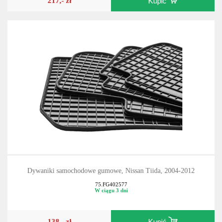
217,- zł
Kupić
Dywaniki samochodowe gumowe, Nissan Tiida, 2004-2012
75.FG402577
W ciągu 3 dni
138,- zł
Kupić