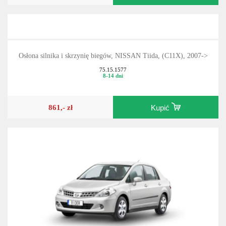
Osłona silnika i skrzynię biegów, NISSAN Tiida, (C11X), 2007->
75.15.1577
8-14 dni
861,- zł
Kupić