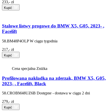
233,- zł
Kupić
Stalowe listwy progowe do BMW X5, G05, 2023- ,
Facelift
58.BM48P4OLP
W ciągu tygodnia
217,- zł
Kupić
Cena specjalna
Zniżka
Profilowana nakładka na zderzak, BMW X5, G05,
2023- , Facelift, Black
58.CROBM48UZ6B
Dostępne - dostawa w ciągu 2 dni
279,- zł
Kupić