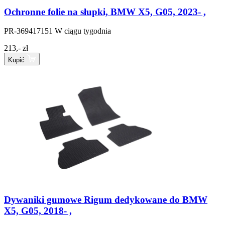
Ochronne folie na słupki, BMW X5, G05, 2023- ,
PR-369417151
W ciągu tygodnia
213,- zł
Kupić
Dywaniki gumowe Rigum dedykowane do BMW
X5, G05, 2018- ,