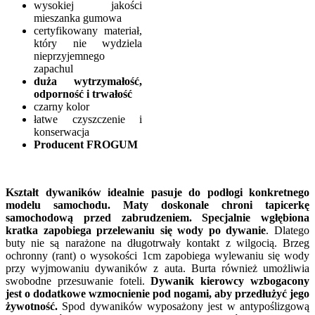
wysokiej jakości
mieszanka gumowa
certyfikowany materiał,
który nie wydziela
nieprzyjemnego
zapachul
duża wytrzymałość,
odporność i trwałość
czarny kolor
łatwe czyszczenie i
konserwacja
Producent FROGUM
Kształt dywaników idealnie pasuje do podłogi konkretnego
modelu samochodu. Maty doskonale chroni tapicerkę
samochodową przed zabrudzeniem. Specjalnie wgłębiona
kratka zapobiega przelewaniu się wody po dywanie
. Dlatego
buty nie są narażone na długotrwały kontakt z wilgocią. Brzeg
ochronny (rant) o wysokości 1cm zapobiega wylewaniu się wody
przy wyjmowaniu dywaników z auta. Burta również umożliwia
swobodne przesuwanie foteli.
Dywanik kierowcy wzbogacony
jest o dodatkowe wzmocnienie pod nogami, aby przedłużyć jego
żywotność.
Spod dywaników wyposażony jest w antypoślizgową