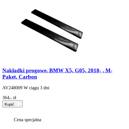
Nakładki progowe, BMW X5, G05, 2018- , M-
Paket, Carbon
AV248009
W ciągu 3 dni
364,- zł
Kupić
Cena specjalna