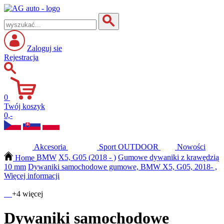
Zaloguj sie
Rejestracja
0
Twój koszyk
0,-
Akcesoria
Sport
OUTDOOR
Nowości
Home
BMW
X5, G05 (2018 - )
Gumowe dywaniki z krawędzią
10 mm
Dywaniki samochodowe gumowe, BMW X5, G05, 2018- ,
Więcej informacji
+4 więcej
Dywaniki samochodowe