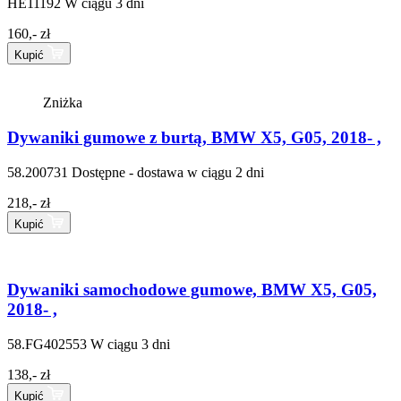
HE11192
W ciągu 3 dni
160,- zł
Kupić
Zniżka
Dywaniki gumowe z burtą, BMW X5, G05, 2018- ,
58.200731
Dostępne - dostawa w ciągu 2 dni
218,- zł
Kupić
Dywaniki samochodowe gumowe, BMW X5, G05,
2018- ,
58.FG402553
W ciągu 3 dni
138,- zł
Kupić