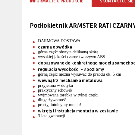
INFORMACJE O PRODUKCIE
SKONTAKTUJ SIĘ
Podłokietnik ARMSTER RATI CZARNY
DARMOWA DOSTAWA
czarna obwódka
górna część obszyta delikatną skórą
wysokiej jakości czarne tworzywo ABS
dopasowane do konkretnego modelu samocho
regulacja wysokości – 3 poziomy
górną część można wysuwać do przodu ok. 5 cm
wewnątrz mechanika metalowa
przyjemna w dotyku
praktyczny schowek
wyjmowana torebka w tylnej części
długa żywotność
prosty, intuicyjny montaż
wkręty i instrukcja montażu w zestawie
3 lata gwarancji