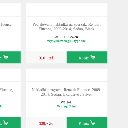
Fluence,
Profilowana nakładka na zderzak, Renault
Fluence, 2009-2014, Sedan, Black
79.CRORE17SZ2B
Wysyłka w ciągu 3 tygodni.
310,- zł
ić
Kupić
Fluence,
Nakładki progowe, Renault Fluence, 2009-
2014, Sedan, Exclusive , Silver
AV218031
dni
W ciągu 3 dni
139,- zł
ić
Kupić