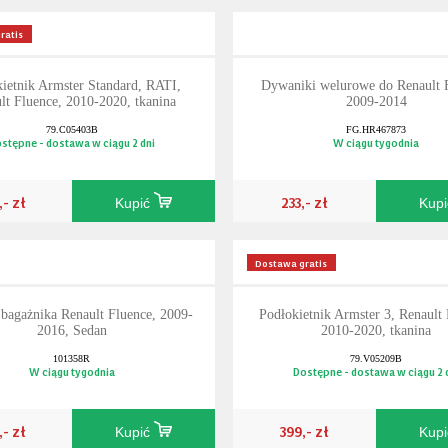
ratis
ietnik Armster Standard, RATI,
Dywaniki welurowe do Renault 
lt Fluence, 2010-2020, tkanina
2009-2014
79.C05403B
FG.HR467873
stępne - dostawa w ciągu 2 dni
W ciągu tygodnia
,- zł
233,- zł
Kupić
Kup
Dostawa gratis
bagażnika Renault Fluence, 2009-
Podłokietnik Armster 3, Renault 
2016, Sedan
2010-2020, tkanina
101358R
79.V05209B
W ciągu tygodnia
Dostępne - dostawa w ciągu 2 
,- zł
399,- zł
Kupić
Kup