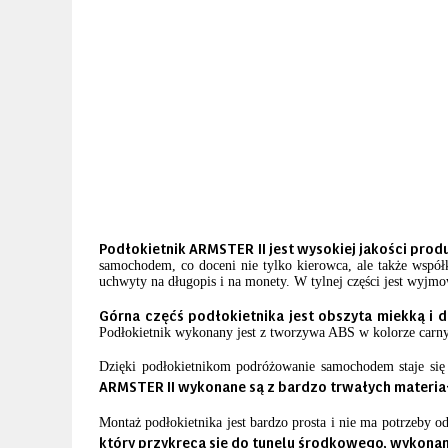
Podłokietnik ARMSTER II jest wysokiej jakości pro
samochodem, co doceni nie tylko kierowca, ale także wspó
uchwyty na długopis i na monety. W tylnej części jest wyjmo
Górna częćś podłokietnika jest obszyta miekką i 
Podłokietnik wykonany jest z tworzywa ABS w kolorze carnym 
Dzięki podłokietnikom podróżowanie samochodem staje się 
ARMSTER II wykonane są z bardzo trwałych materia
Montaż podłokietnika jest bardzo prosta i nie ma potrzeby o
który przykręca się do tunelu środkowego, wykonany