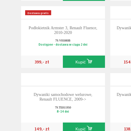
Dostawa gratis
Podłokietnik Armster 3, Renault Fluence,
Dywanik
2010-2020
79.V05080B
Dostępne - dostawa w ciągu 2 dni
399,- zł
154
Kupić
Dywaniki samochodowe welurowe,
Dywanik
Renault FLUENCE, 2009->
79.TE811950
8-14 dni
149,- zł
138
Kupić