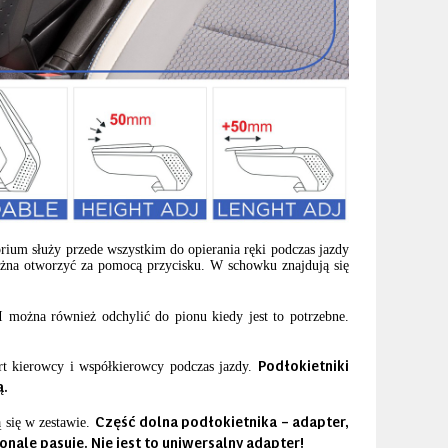
rium służy przede wszystkim do opierania ręki podczas jazdy
ożna otworzyć za pomocą przycisku. W schowku znajdują się
I można również odchylić do pionu kiedy jest to potrzebne.
Podłokietniki
ort kierowcy i współkierowcy podczas jazdy.
ą.
Część dolna podłokietnika – adapter,
ą się w zestawie.
ale pasuje. Nie jest to uniwersalny adapter!