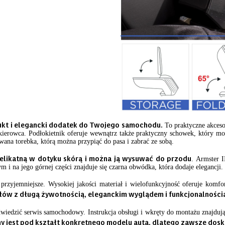
dukt i elegancki dodatek do Twojego samochodu.
To praktyczne akceso
łkierowca. Podłokietnik oferuje wewnątrz także praktyczny schowek, który m
wana torebka, którą można przypiąć do pasa i zabrać ze sobą.
delikatną w dotyku skórą i można ją wysuwać do przodu
. Armster I
i na jego górnej części znajduje się czarna obwódka, która dodaje elegancji.
przyjemniejsze. Wysokiej jakości materiał i wielofunkcyjność oferuje komf
łów z długą żywotnością, eleganckim wyglądem i funkcjonalności
dwiedzić serwis samochodowy. Instrukcja obsługi i wkręty do montażu znajduj
 jest pod kształt konkretnego modelu auta, dlatego zawsze doskon