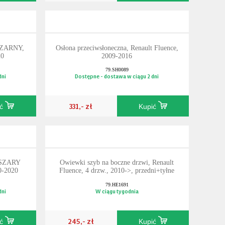
CZARNY,
Osłona przeciwsłoneczna, Renault Fluence,
20
2009-2016
79.SH0089
dni
Dostępne - dostawa w ciągu 2 dni
331,- zł
ić
Kupić
 SZARY
Owiewki szyb na boczne drzwi, Renault
0-2020
Fluence, 4 drzw., 2010->, przedni+tyłne
79.HE1691
dni
W ciągu tygodnia
245,- zł
ić
Kupić