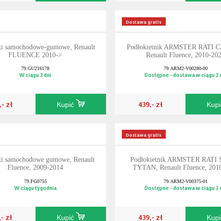
Dostawa gratis
i samochodowe-gumowe, Renault
Podłokietnik ARMSTER RATI 
FLUENCE 2010->
Renault Fluence, 2010-20
79.GU216178
79.ARM2-V00280-00
W ciągu 3 dni
Dostępne - dostawa w ciągu 2 
,- zł
439,- zł
Kupić
Kup
Dostawa gratis
i samochodowe gumowe, Renault
Podłokietnik ARMSTER RATI
Fluence, 2009-2014
TYTAN, Renault Fluence, 201
79.FG0755
79.ARM2-V00375-01
W ciągu tygodnia
Dostępne - dostawa w ciągu 2 
,- zł
439,- zł
Kupić
Kup