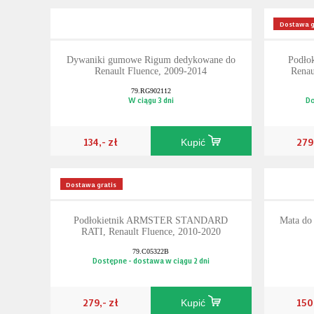
Dostawa g
Dywaniki gumowe Rigum dedykowane do
Podłok
Renault Fluence, 2009-2014
Renau
79.RG902112
W ciągu 3 dni
Do
134,- zł
279
Kupić
Dostawa gratis
Podłokietnik ARMSTER STANDARD
Mata do 
RATI, Renault Fluence, 2010-2020
79.C05322B
Dostępne - dostawa w ciągu 2 dni
279,- zł
150
Kupić