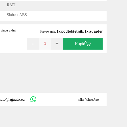
RATI
Skóra+ ABS
ciągu 2 dni
1x podłokietnik, 1x adapter
Pakowanie:
-
+
Kupić
auto@agauto.eu
tyłko WhatsApp