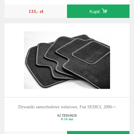
133,- zł
Kupić
Dywaniki samochodowe welurowe, Fiat SEDICI, 2006->
62.TE810626
8-14 dni