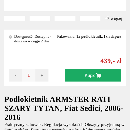
+7 więcej
Dostępność: Dostępne -
Pakowanie:
1x podłokietnik, 1x adapter
?
dostawa w ciągu 2 dni
439,- zł
-
+
Kupić
Podłokietnik ARMSTER RATI
SZARY TYTAN, Fiat Sedici, 2006-
2016
Praktyczny schowek. Regulacja wysokości. Obszyty przyjemną w
dotyku skórą. Szary tytan wstawka u góry. Wyjmowana torebka.