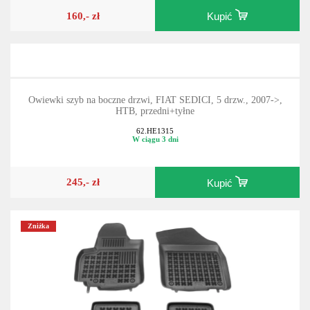
160,- zł
Kupić
Owiewki szyb na boczne drzwi, FIAT SEDICI, 5 drzw., 2007->,
HTB, przedni+tyłne
62.HE1315
W ciągu 3 dni
245,- zł
Kupić
Zniżka