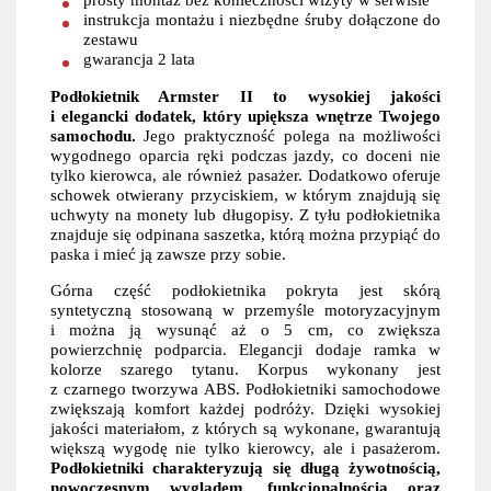
instrukcja montażu i niezbędne śruby dołączone do
zestawu
gwarancja 2 lata
Podłokietnik Armster II to wysokiej jakości
i elegancki dodatek, który upiększa wnętrze Twojego
samochodu.
Jego praktyczność polega na możliwości
wygodnego oparcia ręki podczas jazdy, co doceni nie
tylko kierowca, ale również pasażer. Dodatkowo oferuje
schowek otwierany przyciskiem, w którym znajdują się
uchwyty na monety lub długopisy. Z tyłu podłokietnika
znajduje się odpinana saszetka, którą można przypiąć do
paska i mieć ją zawsze przy sobie.
Górna część podłokietnika pokryta jest skórą
syntetyczną stosowaną w przemyśle motoryzacyjnym
i można ją wysunąć aż o 5 cm, co zwiększa
powierzchnię podparcia. Elegancji dodaje ramka w
kolorze szarego tytanu. Korpus wykonany jest
z czarnego tworzywa ABS. Podłokietniki samochodowe
zwiększają komfort każdej podróży. Dzięki wysokiej
jakości materiałom, z których są wykonane, gwarantują
większą wygodę nie tylko kierowcy, ale i pasażerom.
Podłokietniki charakteryzują się długą żywotnością,
nowoczesnym wyglądem, funkcjonalnością oraz