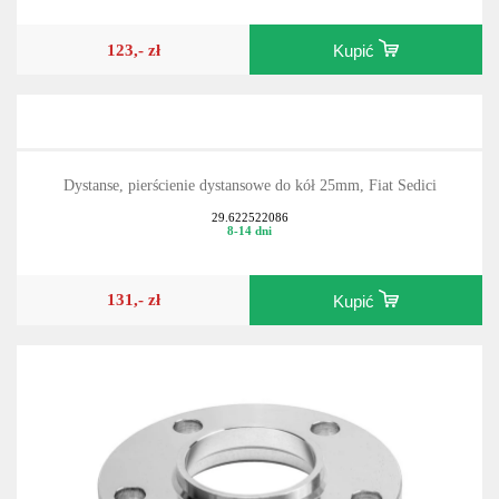
123,- zł
Kupić
Dystanse, pierścienie dystansowe do kół 25mm, Fiat Sedici
29.622522086
8-14 dni
131,- zł
Kupić