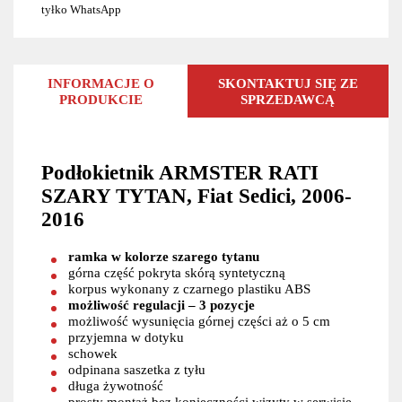
tyłko WhatsApp
INFORMACJE O
SKONTAKTUJ SIĘ ZE
PRODUKCIE
SPRZEDAWCĄ
Podłokietnik ARMSTER RATI
SZARY TYTAN, Fiat Sedici, 2006-
2016
ramka w kolorze szarego tytanu
górna część pokryta skórą syntetyczną
korpus wykonany z czarnego plastiku ABS
możliwość regulacji – 3 pozycje
możliwość wysunięcia górnej części aż o 5 cm
przyjemna w dotyku
schowek
odpinana saszetka z tyłu
długa żywotność
prosty montaż bez konieczności wizyty w serwisie