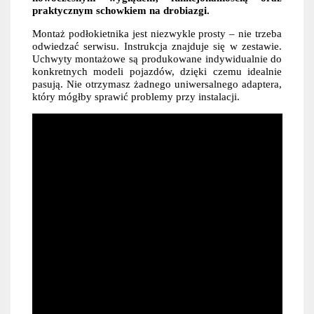
praktycznym schowkiem na drobiazgi.
Montaż podłokietnika jest niezwykle prosty – nie trzeba
odwiedzać serwisu. Instrukcja znajduje się w zestawie.
Uchwyty montażowe są produkowane indywidualnie do
konkretnych modeli pojazdów, dzięki czemu idealnie
pasują. Nie otrzymasz żadnego uniwersalnego adaptera,
który mógłby sprawić problemy przy instalacji.