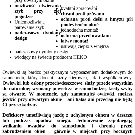
przy otwartym oknie
możliwość otwierania
kvalitní zpracování
szyb przy złej
chrání proti průvanu
pogodzie
ochrana proti dešti a hmyzu
při
Uniemożliwiają
pootevřeném okně
parowanie szyb
jednoduchá montáž
nadczasowy dymiony
ochrona przed owadami
design
łatwy montaż
usuwają ciepło z wnętrza
nadczasowy dymiony design
wiodący na świecie producent HEKO
Owiewki są bardzo praktycznym wyposażeniem dodatkowym do
samochodu, który doceni każdy kierowca, jak i wspólkierowcy.
Owiewki, lub osłony przeciwdeszczowe, służy przede wszystkim
do naturalnej wymiany powietrza w samochodzie, kiedy szyby
są otwarte. W momencie, gdy zamontujeś owiewki, możesz
jeździć przy otwartym oknie – ani hałas ani przeciąg nie będą
Ci przeszkadzać.
Deflektory umożliwiają jazdę z uchylonym oknem w deszczu
lub podczas opadów śniegu. Jednocześnie zapobiegają
wnikaniu owadów do samochodu i chronią przed
zabrudzeniem okien – głównie w miejcach przy bocznych