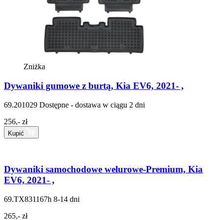
Zniżka
Dywaniki gumowe z burtą, Kia EV6, 2021- ,
69.201029
Dostępne - dostawa w ciągu 2 dni
256,- zł
Kupić
Dywaniki samochodowe welurowe-Premium, Kia
EV6, 2021- ,
69.TX831167h
8-14 dni
265,- zł