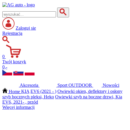
Zaloguj sie
Rejestracja
0
Twój koszyk
0,-
Akcesoria
Sport
OUTDOOR
Nowości
Home
KIA
EV6 (2021 - )
Owiewki okien, deflektory i osłony
szyb bocznych pleksi, Heko
Owiewki szyb na boczne drzwi, Kia
EV6, 2021- , przód
Więcej informacji