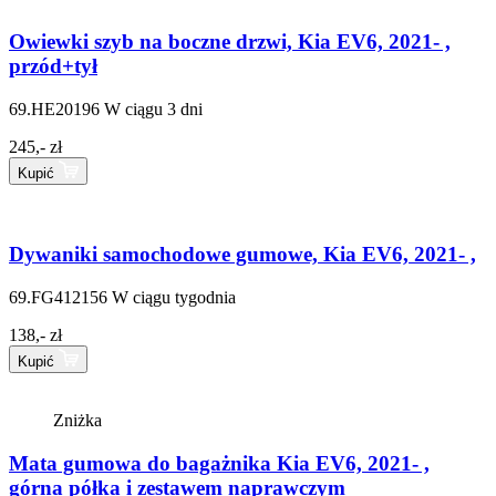
Owiewki szyb na boczne drzwi, Kia EV6, 2021- ,
przód+tył
69.HE20196
W ciągu 3 dni
245,- zł
Kupić
Dywaniki samochodowe gumowe, Kia EV6, 2021- ,
69.FG412156
W ciągu tygodnia
138,- zł
Kupić
Zniżka
Mata gumowa do bagażnika Kia EV6, 2021- ,
górna półka i zestawem naprawczym