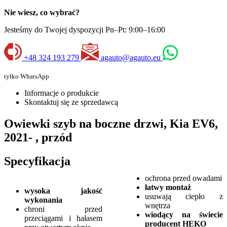
Nie wiesz, co wybrać?
Jesteśmy do Twojej dyspozycji Pn–Pt: 9:00–16:00
+48 324 193 279
agauto@agauto.eu
tyłko WhatsApp
Informacje o produkcie
Skontaktuj się ze sprzedawcą
Owiewki szyb na boczne drzwi, Kia EV6,
2021- , przód
Specyfikacja
ochrona przed owadami
łatwy montaż
wysoka jakość
usuwają ciepło z
wykonania
wnętrza
chroni przed
wiodący na świecie
przeciągami i hałasem
producent HEKO