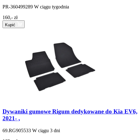
PR-360499289
W ciągu tygodnia
160,- zł
Kupić
Dywaniki gumowe Rigum dedykowane do Kia EV6,
2021- ,
69.RG905533
W ciągu 3 dni