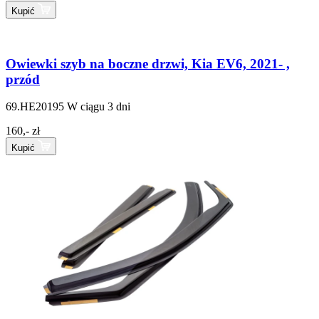
Kupić
Owiewki szyb na boczne drzwi, Kia EV6, 2021- ,
przód
69.HE20195
W ciągu 3 dni
160,- zł
Kupić