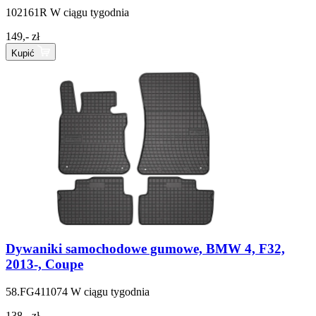
102161R
W ciągu tygodnia
149,- zł
Kupić
Dywaniki samochodowe gumowe, BMW 4, F32,
2013-, Coupe
58.FG411074
W ciągu tygodnia
138,- zł