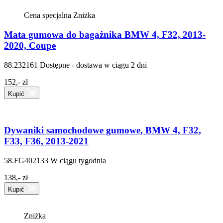
Cena specjalna
Zniżka
Mata gumowa do bagażnika BMW 4, F32, 2013-
2020, Coupe
88.232161
Dostępne - dostawa w ciągu 2 dni
152,- zł
Kupić
Dywaniki samochodowe gumowe, BMW 4, F32,
F33, F36, 2013-2021
58.FG402133
W ciągu tygodnia
138,- zł
Kupić
Zniżka