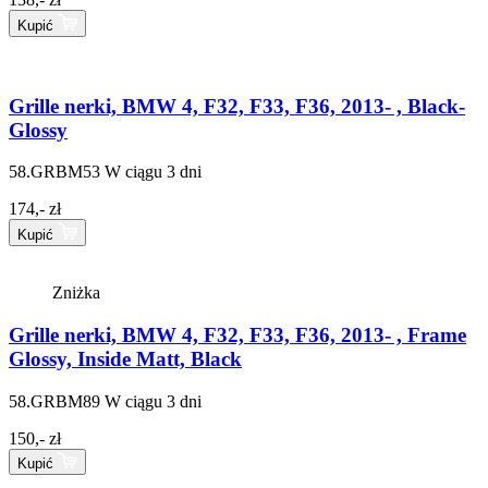
Kupić
Grille nerki, BMW 4, F32, F33, F36, 2013- , Black-
Glossy
58.GRBM53
W ciągu 3 dni
174,- zł
Kupić
Zniżka
Grille nerki, BMW 4, F32, F33, F36, 2013- , Frame
Glossy, Inside Matt, Black
58.GRBM89
W ciągu 3 dni
150,- zł
Kupić