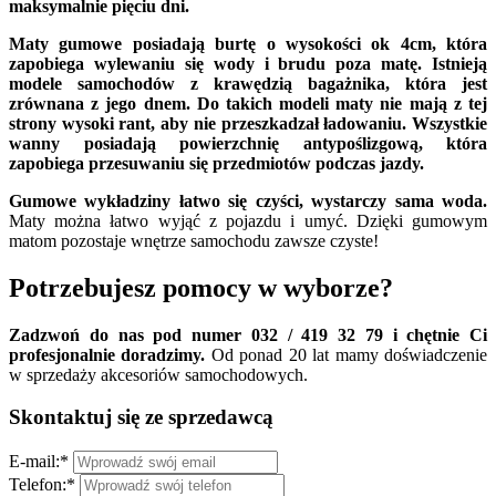
maksymalnie pięciu dni.
Maty gumowe posiadają burtę o wysokości ok 4cm, która
zapobiega wylewaniu się wody i brudu poza matę. Istnieją
modele samochodów z krawędzią bagażnika, która jest
zrównana z jego dnem. Do takich modeli maty nie mają z tej
strony wysoki rant, aby nie przeszkadzał ładowaniu. Wszystkie
wanny posiadają powierzchnię antypoślizgową, która
zapobiega przesuwaniu się przedmiotów podczas jazdy.
Gumowe wykładziny łatwo się czyści, wystarczy sama woda.
Maty można łatwo wyjąć z pojazdu i umyć. Dzięki gumowym
matom pozostaje wnętrze samochodu zawsze czyste!
Potrzebujesz pomocy w wyborze?
Zadzwoń do nas pod numer 032 / 419 32 79 i chętnie Ci
profesjonalnie doradzimy.
Od ponad 20 lat mamy doświadczenie
w sprzedaży akcesoriów samochodowych.
Skontaktuj się ze sprzedawcą
E-mail:
*
Telefon:
*