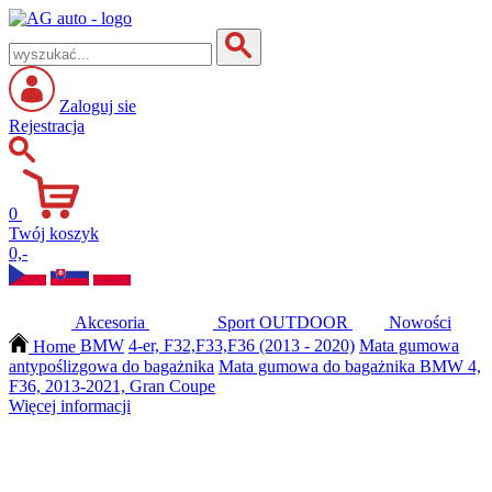
Zaloguj sie
Rejestracja
0
Twój koszyk
0,-
Akcesoria
Sport
OUTDOOR
Nowości
Home
BMW
4-er, F32,F33,F36 (2013 - 2020)
Mata gumowa
antypoślizgowa do bagażnika
Mata gumowa do bagażnika BMW 4,
F36, 2013-2021, Gran Coupe
Więcej informacji