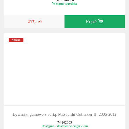
74.CR740304
W ciągu tygodnia
217,- zł
Kupić
Zniżka
Dywaniki gumowe z burtą, Mitsubishi Outlander II, 2006-2012
74.202303