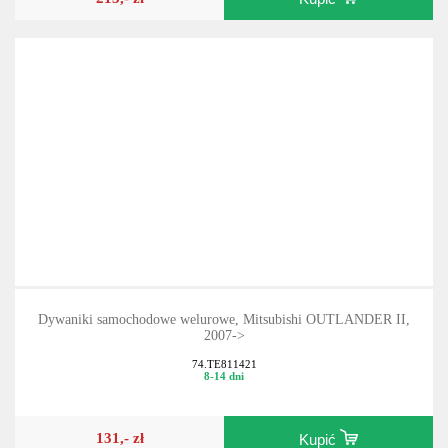
213,- zł
Kupić
Dywaniki samochodowe welurowe, Mitsubishi OUTLANDER II,
2007->
74.TE811421
8-14 dni