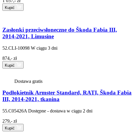
1 037,- zł
Kupić
Zasłonki przeciwsłoneczne do Škoda Fabia III,
2014-2021, Limusine
52.CLI-10098
W ciągu 3 dni
874,- zł
Kupić
Dostawa gratis
Podłokietnik Armster Standard, RATI, Škoda Fabia
III, 2014-2021, tkanina
55.C05426A
Dostępne - dostawa w ciągu 2 dni
279,- zł
Kupić