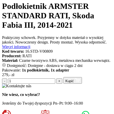
Podłokietnik ARMSTER
STANDARD RATI, Skoda
Fabia III, 2014-2021
Praktyczny schowek. Przyjemny w dotyku materiał o wysokiej
jakości. Nowoczesny design. Prosty montaż. Wysoka odporność.
Więcej informacji
Kod towaru:
16.STD-V00809
Producent:
RATI
Materiał:
Czarne tworzywo ABS, metalowa mechanika wewnątrz.
Dostępność: Dostępne - dostawa w ciągu 2 dni
?
Pakowanie:
1x podłokietnik, 1x adapter
279,- zł
-
+
Kupić
Nie wiesz, co wybrać?
Jesteśmy do Twojej dyspozycji Pn–Pt: 9:00–16:00