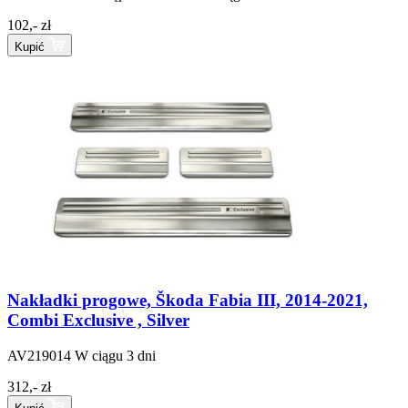
102,- zł
Kupić
Nakładki progowe, Škoda Fabia III, 2014-2021,
Combi Exclusive , Silver
AV219014
W ciągu 3 dni
312,- zł