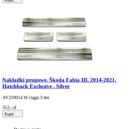
Kupić
Nakładki progowe, Škoda Fabia III, 2014-2021,
Hatchback Exclusive , Silver
AV219014
W ciągu 3 dni
312,- zł
Kupić