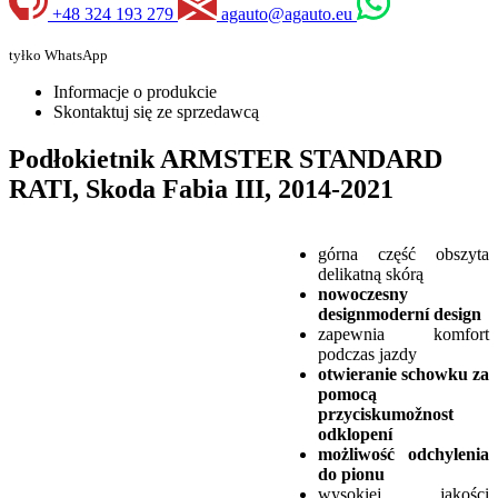
+48 324 193 279
agauto@agauto.eu
tyłko WhatsApp
Informacje o produkcie
Skontaktuj się ze sprzedawcą
Podłokietnik ARMSTER STANDARD
RATI, Skoda Fabia III, 2014-2021
górna część obszyta
delikatną skórą
nowoczesny
designmoderní design
zapewnia komfort
podczas jazdy
otwieranie schowku za
pomocą
przyciskumožnost
odklopení
możliwość odchylenia
do pionu
wysokiej jakości