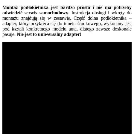
Montaż podłokietnika jest bardzo prosta i nie ma potrzeby
odwiedzić serwis samochodowy
. Instrukcja obsługi i wkręty do
montażu znajdują się w zestawie. Część dolna podłokietnika –
adapter, który przykręca się do tunelu środkowego, wykonany jest
pod kształt konkretnego modelu auta, dlatego zawsze doskonale
pasuje.
Nie jest to uniwersalny adapter!