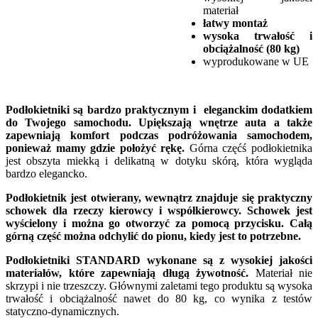
materiał
łatwy montaż
wysoka trwałość i
obciążalność (80 kg)
wyprodukowane w UE
Podłokietniki są bardzo praktycznym i eleganckim dodatkiem
do Twojego samochodu. Upiększają wnętrze auta a także
zapewniają komfort podczas podróżowania samochodem,
ponieważ mamy gdzie położyć rękę.
Górna częćś podłokietnika
jest obszyta miekką i delikatną w dotyku skórą, która wygląda
bardzo elegancko.
Podłokietnik jest otwierany, wewnątrz znajduje się praktyczny
schowek dla rzeczy kierowcy i współkierowcy. Schowek jest
wyścielony i można go otworzyć za pomocą przycisku. Całą
górną część można odchylić do pionu, kiedy jest to potrzebne.
Podłokietniki STANDARD wykonane są z wysokiej jakości
materiałów, które zapewniają długą żywotność.
Materiał nie
skrzypi i nie trzeszczy. Głównymi zaletami tego produktu są wysoka
trwałość i obciążalność nawet do 80 kg, co wynika z testów
statyczno-dynamicznych.