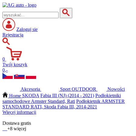
Zaloguj sie
Rejestracja
0
Twój koszyk
0,-
Akcesoria
Sport
OUTDOOR
Nowości
Home
SKODA
Fabia III (NJ) (2014 - 2021)
Podłokietniki
samochodowe Armster Standard, Rati
Podłokietnik ARMSTER
STANDARD RATI, Skoda Fabia III, 2014-2021
Więcej informacji
Dostawa gratis
+8 więcej