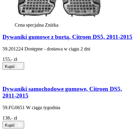
Cena specjalna
Zniżka
Dywaniki gumowe z burtą, Citroen DS5, 2011-2015
59.201224
Dostępne - dostawa w ciągu 2 dni
155,- zł
Kupić
Dywaniki samochodowe gumowe, Citroen DS5,
2011-2015
59.FG0651
W ciągu tygodnia
138,- zł
Kupić