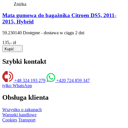
Zniżka
Mata gumowa do bagażnika Citroen DS5, 2011-
2015, Hybrid
59.230140
Dostępne - dostawa w ciągu 2 dni
135,- zł
Kupić
Szybki kontakt
+48 324 193 279
+420 724 859 347
tyłko WhatsApp
Obsługa klienta
Wszystko o zakupach
Warunki handlowe
Cookies
Transport