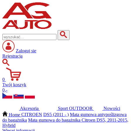
Zaloguj sie
Rejestracja
0
Twój koszyk
0,-
Akcesoria
Sport
OUTDOOR
Nowości
Home
CITROEN
DS5 (2011 - )
Mata gumowa antypoślizgowa
do bagażnika
Mata gumowa do bagażnika Citroen DS5, 2011-2015,
Hybrid
Więcej informacji