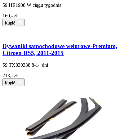
59.HE1908
W ciągu tygodnia
160,- zł
Kupić
Dywaniki samochodowe welurowe-Premium,
Citroen DS5, 2011-2015
59.TX830338
8-14 dni
213,- zł
Kupić