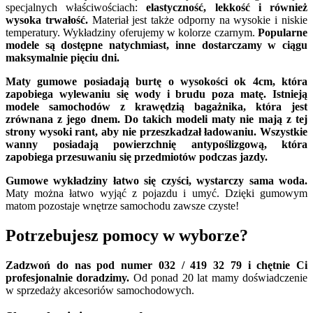
specjalnych właściwościach:
elastyczność, lekkość i również
wysoka trwałość.
Materiał jest także odporny na wysokie i niskie
temperatury. Wykładziny oferujemy w kolorze czarnym.
Popularne
modele są dostępne natychmiast, inne dostarczamy w ciągu
maksymalnie pięciu dni.
Maty gumowe posiadają burtę o wysokości ok 4cm, która
zapobiega wylewaniu się wody i brudu poza matę. Istnieją
modele samochodów z krawędzią bagażnika, która jest
zrównana z jego dnem. Do takich modeli maty nie mają z tej
strony wysoki rant, aby nie przeszkadzał ładowaniu. Wszystkie
wanny posiadają powierzchnię antypoślizgową, która
zapobiega przesuwaniu się przedmiotów podczas jazdy.
Gumowe wykładziny łatwo się czyści, wystarczy sama woda.
Maty można łatwo wyjąć z pojazdu i umyć. Dzięki gumowym
matom pozostaje wnętrze samochodu zawsze czyste!
Potrzebujesz pomocy w wyborze?
Zadzwoń do nas pod numer 032 / 419 32 79 i chętnie Ci
profesjonalnie doradzimy.
Od ponad 20 lat mamy doświadczenie
w sprzedaży akcesoriów samochodowych.