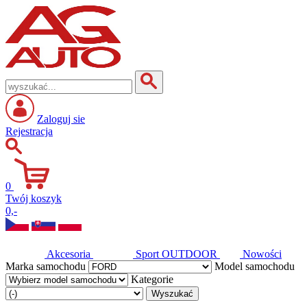
Zaloguj sie
Rejestracja
0
Twój koszyk
0,-
Akcesoria
Sport
OUTDOOR
Nowości
Marka samochodu
Model samochodu
Kategorie
Wyszukać