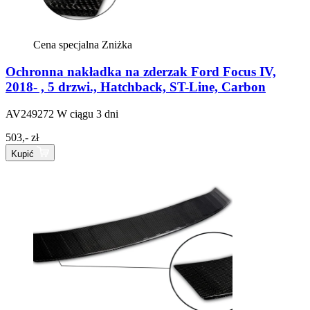
Cena specjalna
Zniżka
Ochronna nakładka na zderzak Ford Focus IV,
2018- , 5 drzwi., Hatchback, ST-Line, Carbon
AV249272
W ciągu 3 dni
503,- zł
Kupić