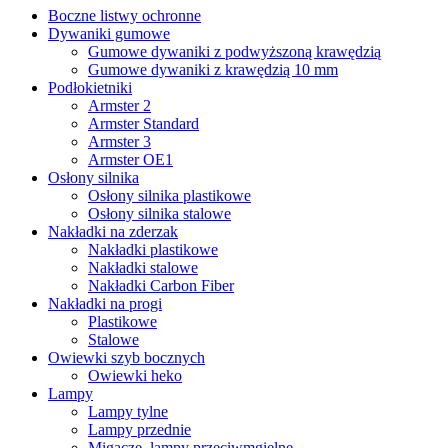
Boczne listwy ochronne
Dywaniki gumowe
Gumowe dywaniki z podwyższoną krawędzią
Gumowe dywaniki z krawędzią 10 mm
Podłokietniki
Armster 2
Armster Standard
Armster 3
Armster OE1
Osłony silnika
Osłony silnika plastikowe
Osłony silnika stalowe
Nakładki na zderzak
Nakładki plastikowe
Nakładki stalowe
Nakładki Carbon Fiber
Nakładki na progi
Plastikowe
Stalowe
Owiewki szyb bocznych
Owiewki heko
Lampy
Lampy tylne
Lampy przednie
Migacze, lampy przeciwmgielne