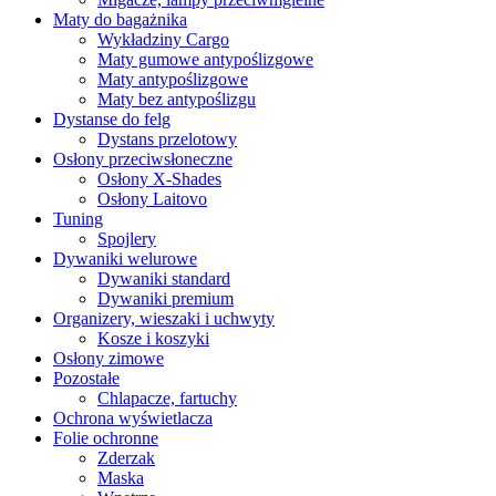
Maty do bagażnika
Wykładziny Cargo
Maty gumowe antypoślizgowe
Maty antypoślizgowe
Maty bez antypoślizgu
Dystanse do felg
Dystans przelotowy
Osłony przeciwsłoneczne
Osłony X-Shades
Osłony Laitovo
Tuning
Spojlery
Dywaniki welurowe
Dywaniki standard
Dywaniki premium
Organizery, wieszaki i uchwyty
Kosze i koszyki
Osłony zimowe
Pozostałe
Chlapacze, fartuchy
Ochrona wyświetlacza
Folie ochronne
Zderzak
Maska