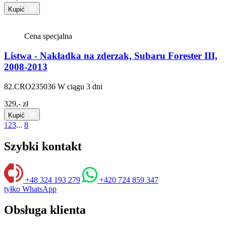
Kupić
Cena specjalna
Listwa - Nakładka na zderzak, Subaru Forester III,
2008-2013
82.CRO235036
W ciągu 3 dni
329,- zł
Kupić
1
2
3
...
8
Szybki kontakt
+48 324 193 279
+420 724 859 347
tyłko WhatsApp
Obsługa klienta