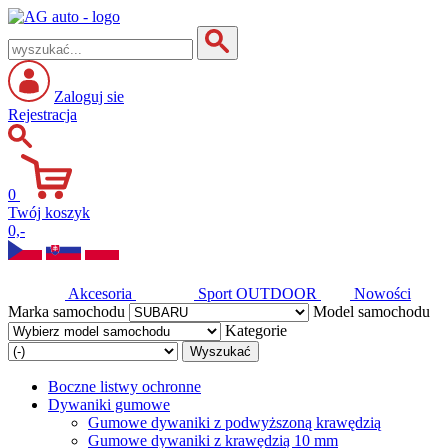
Zaloguj sie
Rejestracja
0
Twój koszyk
0,-
Akcesoria
Sport
OUTDOOR
Nowości
Marka samochodu
Model samochodu
Kategorie
Wyszukać
Boczne listwy ochronne
Dywaniki gumowe
Gumowe dywaniki z podwyższoną krawędzią
Gumowe dywaniki z krawędzią 10 mm