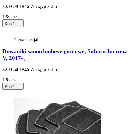
82.FG401846
W ciągu 3 dni
138,- zł
Kupić
Cena specjalna
Dywaniki samochodowe gumowe, Subaru Impreza
V, 2017- ,
82.FG401846
W ciągu 3 dni
138,- zł
Kupić