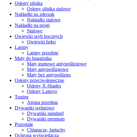
Osłony silnika
Osłony silnika stalowe
Nakładki na zderzak
Nakładki stalowe
Nakładki na progi
Stalowe
Owiewki szyb bocznych
Owiewki heko
Lampy
Lampy przednie
Maty do bagażnika
Maty gumowe antypoślizgowe
Maty antypoślizgowe
Maty bez antypoślizgu
Osłony przeciwsłoneczne
Osłony X-Shades
Osłony Laitovo
Tuning
Atrapa przednia
Dywaniki welurowe
Dywaniki standard
Dywaniki premium
Pozostałe
Chlapacze, fartuchy
Ochrona wyświetlacza