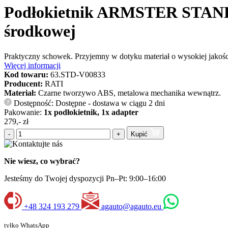
Podłokietnik ARMSTER STANDA
środkowej
Praktyczny schowek. Przyjemny w dotyku materiał o wysokiej jakoś
Więcej informacji
Kod towaru:
63.STD-V00833
Producent:
RATI
Materiał:
Czarne tworzywo ABS, metalowa mechanika wewnątrz.
Dostępność: Dostępne - dostawa w ciągu 2 dni
?
Pakowanie:
1x podłokietnik, 1x adapter
279,- zł
-
+
Kupić
Nie wiesz, co wybrać?
Jesteśmy do Twojej dyspozycji Pn–Pt: 9:00–16:00
+48 324 193 279
agauto@agauto.eu
tyłko WhatsApp