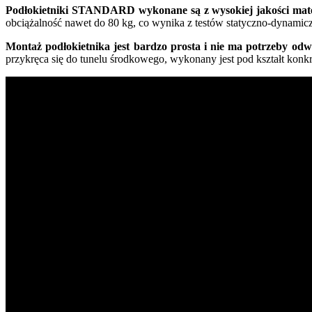
Podłokietniki STANDARD wykonane są z wysokiej jakości mater
obciążalność nawet do 80 kg, co wynika z testów statyczno-dynamic
Montaż podłokietnika jest bardzo prosta i nie ma potrzeby od
przykręca się do tunelu środkowego, wykonany jest pod kształt konk