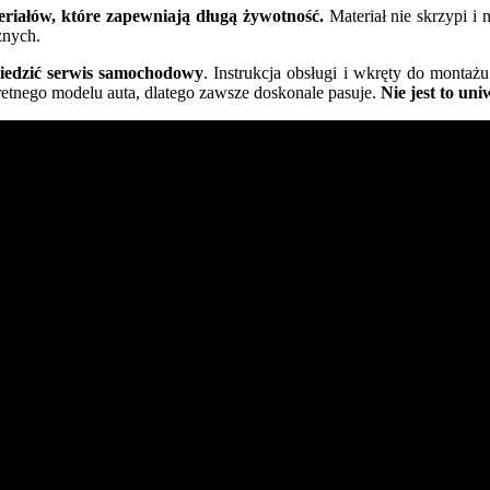
iałów, które zapewniają długą żywotność.
Materiał nie skrzypi i 
znych.
wiedzić serwis samochodowy
. Instrukcja obsługi i wkręty do montażu
retnego modelu auta, dlatego zawsze doskonale pasuje.
Nie jest to un