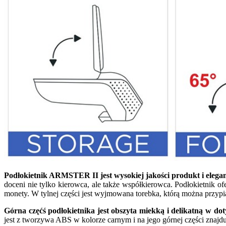
Podłokietnik ARMSTER II jest wysokiej jakości produkt i eleg
doceni nie tylko kierowca, ale także współkierowca. Podłokietnik 
monety. W tylnej części jest wyjmowana torebka, którą można przypią
Górna częćś podłokietnika jest obszyta miekką i delikatną w d
jest z tworzywa ABS w kolorze carnym i na jego górnej części znajdu