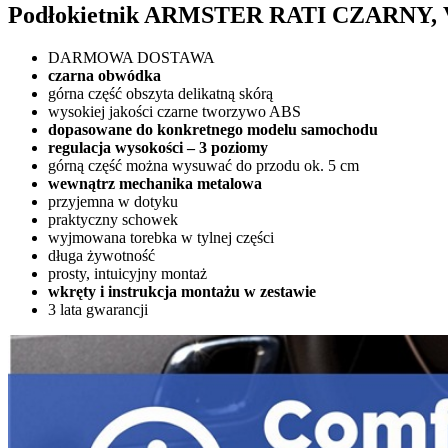
Podłokietnik ARMSTER RATI CZARNY, V
DARMOWA DOSTAWA
czarna obwódka
górna część obszyta delikatną skórą
wysokiej jakości czarne tworzywo ABS
dopasowane do konkretnego modelu samochodu
regulacja wysokości – 3 poziomy
górną część można wysuwać do przodu ok. 5 cm
wewnątrz mechanika metalowa
przyjemna w dotyku
praktyczny schowek
wyjmowana torebka w tylnej części
długa żywotność
prosty, intuicyjny montaż
wkręty i instrukcja montażu w zestawie
3 lata gwarancji