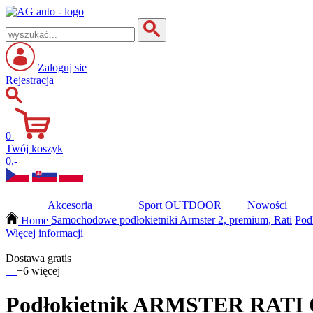
Zaloguj sie
Rejestracja
0
Twój koszyk
0,-
Akcesoria
Sport
OUTDOOR
Nowości
Home
Samochodowe podłokietniki Armster 2, premium, Rati
Pod
Więcej informacji
Dostawa gratis
+6 więcej
Podłokietnik ARMSTER RATI 