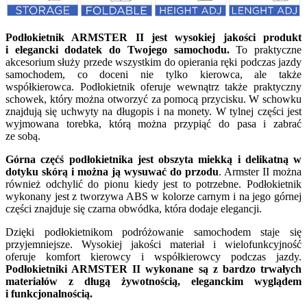
Podłokietnik ARMSTER II jest wysokiej jakości produkt
i elegancki dodatek do Twojego samochodu.
To praktyczne
akcesorium służy przede wszystkim do opierania ręki podczas jazdy
samochodem, co doceni nie tylko kierowca, ale także
współkierowca. Podłokietnik oferuje wewnątrz także praktyczny
schowek, który można otworzyć za pomocą przycisku. W schowku
znajdują się uchwyty na długopis i na monety. W tylnej części jest
wyjmowana torebka, którą można przypiąć do pasa i zabrać
ze sobą.
Górna częćś podłokietnika jest obszyta miekką i delikatną w
dotyku skórą i można ją wysuwać do przodu
. Armster II można
również odchylić do pionu kiedy jest to potrzebne. Podłokietnik
wykonany jest z tworzywa ABS w kolorze carnym i na jego górnej
części znajduje się czarna obwódka, która dodaje elegancji.
Dzięki podłokietnikom podróżowanie samochodem staje się
przyjemniejsze. Wysokiej jakości materiał i wielofunkcyjność
oferuje komfort kierowcy i współkierowcy podczas jazdy.
Podłokietniki ARMSTER II wykonane są z bardzo trwałych
materiałów z długą żywotnością, eleganckim wyglądem
i funkcjonalnością.