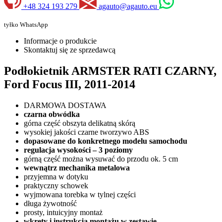
+48 324 193 279
agauto@agauto.eu
tyłko WhatsApp
Informacje o produkcie
Skontaktuj się ze sprzedawcą
Podłokietnik ARMSTER RATI CZARNY,
Ford Focus III, 2011-2014
DARMOWA DOSTAWA
czarna obwódka
górna część obszyta delikatną skórą
wysokiej jakości czarne tworzywo ABS
dopasowane do konkretnego modelu samochodu
regulacja wysokości – 3 poziomy
górną część można wysuwać do przodu ok. 5 cm
wewnątrz mechanika metalowa
przyjemna w dotyku
praktyczny schowek
wyjmowana torebka w tylnej części
długa żywotność
prosty, intuicyjny montaż
wkręty i instrukcja montażu w zestawie