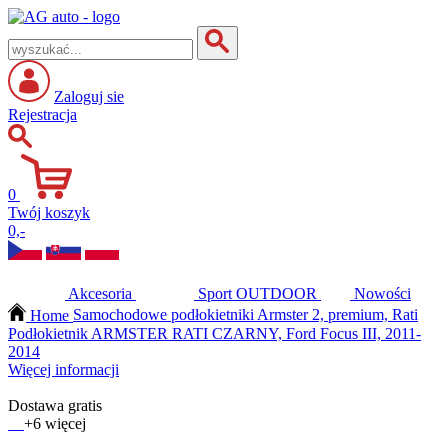
Zaloguj sie
Rejestracja
0
Twój koszyk
0,-
Akcesoria
Sport
OUTDOOR
Nowości
Home
Samochodowe podłokietniki Armster 2, premium, Rati
Podłokietnik ARMSTER RATI CZARNY, Ford Focus III, 2011-
2014
Więcej informacji
Dostawa gratis
+6 więcej