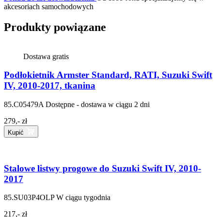
akcesoriach samochodowych
Produkty powiązane
Dostawa gratis
Podłokietnik Armster Standard, RATI, Suzuki Swift
IV, 2010-2017, tkanina
85.C05479A
Dostępne - dostawa w ciągu 2 dni
279,- zł
Kupić
Stalowe listwy progowe do Suzuki Swift IV, 2010-
2017
85.SU03P4OLP
W ciągu tygodnia
217,- zł