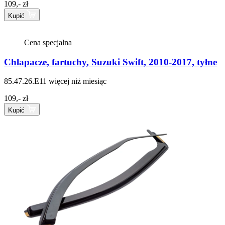
109,- zł
Kupić
Cena specjalna
Chlapacze, fartuchy, Suzuki Swift, 2010-2017, tyłne
85.47.26.E11
więcej niż miesiąc
109,- zł
Kupić