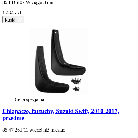
85.LDSI07
W ciągu 3 dni
1 434,- zł
Kupić
Cena specjalna
Chlapacze, fartuchy, Suzuki Swift, 2010-2017,
przednie
85.47.26.F11
więcej niż miesiąc