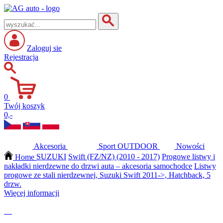
Zaloguj sie
Rejestracja
0
Twój koszyk
0,-
Akcesoria
Sport
OUTDOOR
Nowości
Home
SUZUKI
Swift (FZ/NZ) (2010 - 2017)
Progowe listwy i
nakładki nierdzewne do drzwi auta – akcesoria samochodce
Listwy
progowe ze stali nierdzewnej, Suzuki Swift 2011->, Hatchback, 5
drzw.
Więcej informacji