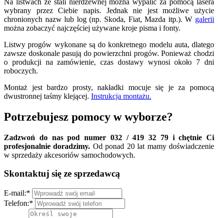
Na listwach ze stali nierdzewnej można wypalić za pomocą lasera
wybrany przez Ciebie napis. Jednak nie jest możliwe użycie
chronionych nazw lub log (np. Skoda, Fiat, Mazda itp.). W
galerii
można zobaczyć najczęściej używane kroje pisma i fonty.
Listwy progów wykonane są do konkretnego modelu auta, dlatego
zawsze doskonale pasują do powierzchni progów. Ponieważ chodzi
o produkcji na zamówienie, czas dostawy wynosi około 7 dni
roboczych.
Montaż jest bardzo prosty, nakładki mocuje się je za pomocą
dwustronnej taśmy klejącej.
Instrukcja montażu.
Potrzebujesz pomocy w wyborze?
Zadzwoń do nas pod numer 032 / 419 32 79 i chętnie Ci
profesjonalnie doradzimy.
Od ponad 20 lat mamy doświadczenie
w sprzedaży akcesoriów samochodowych.
Skontaktuj się ze sprzedawcą
E-mail:
*
Telefon:
*