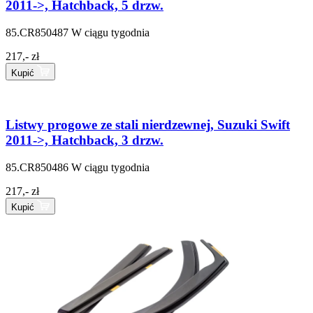
2011->, Hatchback, 5 drzw.
85.CR850487
W ciągu tygodnia
217,- zł
Kupić
Listwy progowe ze stali nierdzewnej, Suzuki Swift
2011->, Hatchback, 3 drzw.
85.CR850486
W ciągu tygodnia
217,- zł
Kupić