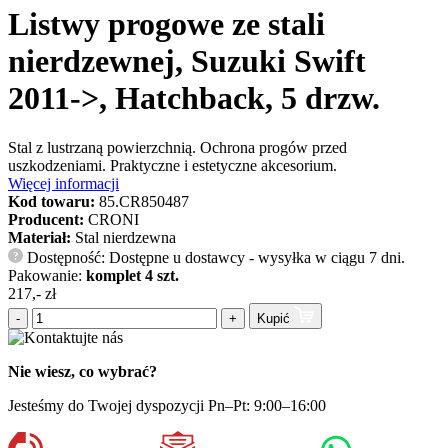
Listwy progowe ze stali
nierdzewnej, Suzuki Swift
2011->, Hatchback, 5 drzw.
Stal z lustrzaną powierzchnią. Ochrona progów przed
uszkodzeniami. Praktyczne i estetyczne akcesorium.
Więcej informacji
Kod towaru:
85.CR850487
Producent:
CRONI
Materiał:
Stal nierdzewna
Dostępność: Dostępne u dostawcy - wysyłka w ciągu 7 dni.
?
Pakowanie:
komplet 4 szt.
217,- zł
-
+
Kupić
Nie wiesz, co wybrać?
Jesteśmy do Twojej dyspozycji Pn–Pt: 9:00–16:00