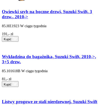
Owiewki szyb na boczne drzwi, Suzuki Swift, 3
drzw., 2010->
85.HE1923
W ciągu tygodnia
191,- zł
Kupić
Wykładzina do bagażnika, Suzuki Swift, 2010->,
3+5 drzw.
85.101618B
W ciągu tygodnia
81,- zł
Kupić
Listwy progowe ze stali nierdzewnej, Suzuki Swift