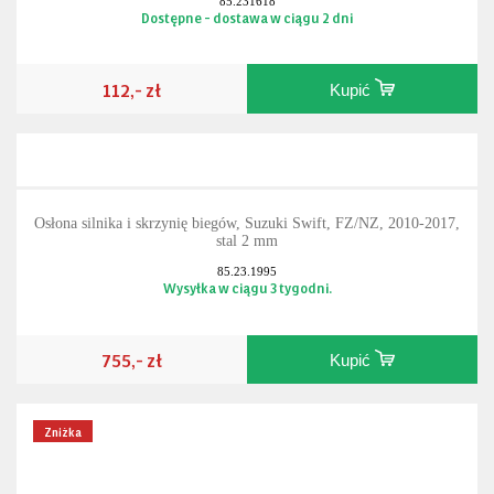
85.231618
Dostępne - dostawa w ciągu 2 dni
112,- zł
Kupić
Osłona silnika i skrzynię biegów, Suzuki Swift, FZ/NZ, 2010-2017,
stal 2 mm
85.23.1995
Wysyłka w ciągu 3 tygodni.
755,- zł
Kupić
Zniżka