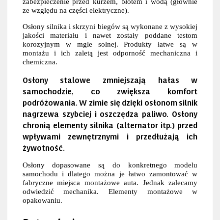
zabezpieczenie przed kurzem, błotem i wodą (głównie
ze względu na części elektryczne).
Osłony silnika i skrzyni biegów są wykonane z wysokiej
jakości materiału i nawet zostały poddane testom
korozyjnym w mgle solnej. Produkty łatwe są w
montażu i ich zaletą jest odporność mechaniczna i
chemiczna.
Osłony stalowe zmniejszają hałas w
samochodzie, co zwiększa komfort
podróżowania. W zimie się dzięki osłonom silnik
nagrzewa szybciej i oszczędza paliwo. Osłony
chronią elementy silnika (alternator itp.) przed
wpływami zewnętrznymi i przedłużają ich
żywotność.
Osłony dopasowane są do konkretnego modelu
samochodu i dlatego można je łatwo zamontować w
fabryczne miejsca montażowe auta. Jednak zalecamy
odwiedzić mechanika. Elementy montażowe w
opakowaniu.