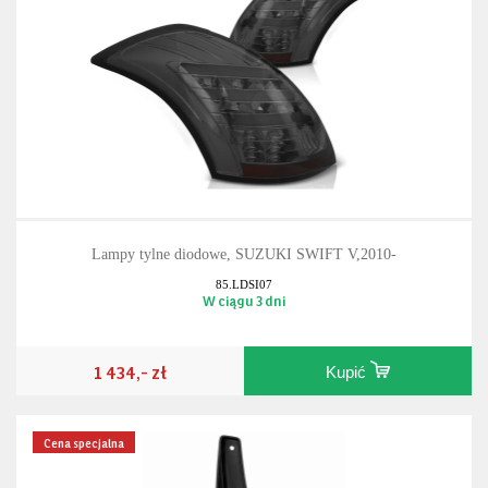
Lampy tylne diodowe, SUZUKI SWIFT V,2010-
85.LDSI07
W ciągu 3 dni
1 434,- zł
Kupić
Cena specjalna