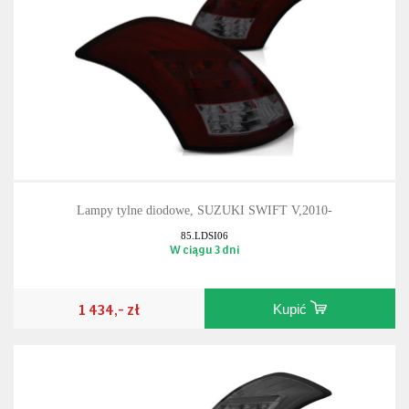
Lampy tylne diodowe, SUZUKI SWIFT V,2010-
85.LDSI06
W ciągu 3 dni
1 434,- zł
Kupić