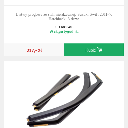
Listwy progowe ze stali nierdzewnej, Suzuki Swift 2011->,
Hatchback, 3 drzw.
85.CR850486
W ciągu tygodnia
217,- zł
Kupić