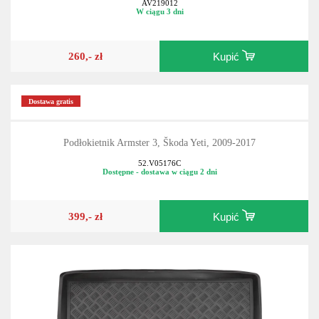
AV219012
W ciągu 3 dni
260,- zł
Kupić
Dostawa gratis
Podłokietnik Armster 3, Škoda Yeti, 2009-2017
52.V05176C
Dostępne - dostawa w ciągu 2 dni
399,- zł
Kupić