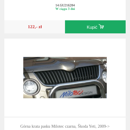
14.GU216284
W ciągu 3 dni
122,- zł
Kupić
Górna krata pasku Milotec czarna, Škoda Yeti, 2009->