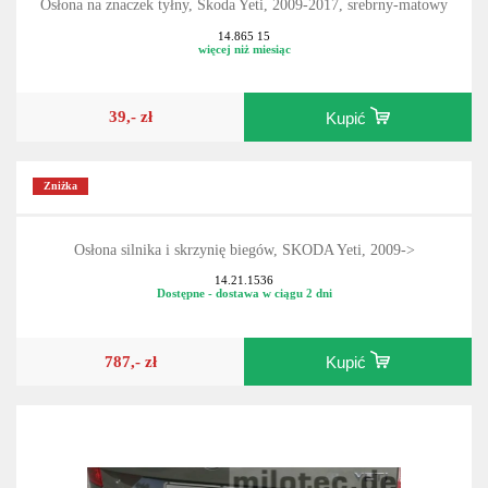
Osłona na znaczek tyłny, Škoda Yeti, 2009-2017, srebrny-matowy
14.865 15
więcej niż miesiąc
39,- zł
Kupić
Zniżka
Osłona silnika i skrzynię biegów, SKODA Yeti, 2009->
14.21.1536
Dostępne - dostawa w ciągu 2 dni
787,- zł
Kupić