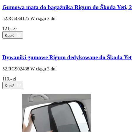
Gumowa mata do bagażnika Rigum do Škoda Yeti, 2
52.RG434125
W ciągu 3 dni
121,- zł
Kupić
Dywaniki gumowe Rigum dedykowane do Škoda Yeti
52.RG902488
W ciągu 3 dni
119,- zł
Kupić