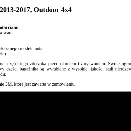
 2013-2017, Outdoor 4x4
otarciami
rkowania
wskazanego modelu auta
ie)
nej części tego zderzaka przed otarciem i zaryswaniem. Swoje ogr
 części bagażnika są wyrabiane z wysokiej jakości stali nierdzew
ądu.
mie 3M, która jest zawarta w zamówieniu.