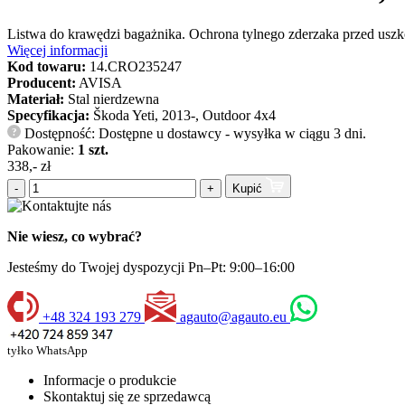
Listwa do krawędzi bagażnika. Ochrona tylnego zderzaka przed uszk
Więcej informacji
Kod towaru:
14.CRO235247
Producent:
AVISA
Materiał:
Stal nierdzewna
Specyfikacja:
Škoda Yeti, 2013-, Outdoor 4x4
Dostępność: Dostępne u dostawcy - wysyłka w ciągu 3 dni.
?
Pakowanie:
1 szt.
338,- zł
-
+
Kupić
Nie wiesz, co wybrać?
Jesteśmy do Twojej dyspozycji Pn–Pt: 9:00–16:00
+48 324 193 279
agauto@agauto.eu
tyłko WhatsApp
Informacje o produkcie
Skontaktuj się ze sprzedawcą