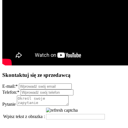
Skontaktuj się ze sprzedawcą
E-mail:
*
Telefon:
*
Pytanie
Wpisz tekst z obrazka :