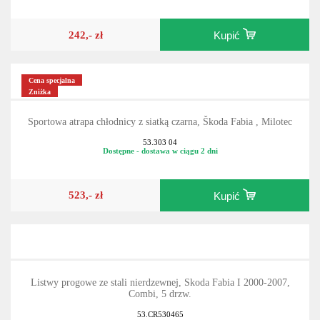
Dostępne - dostawa w ciągu 2 dni
242,- zł
Kupić
Cena specjalna
Zniżka
Sportowa atrapa chłodnicy z siatką czarna, Škoda Fabia , Milotec
53.303 04
Dostępne - dostawa w ciągu 2 dni
523,- zł
Kupić
Listwy progowe ze stali nierdzewnej, Skoda Fabia I 2000-2007,
Combi, 5 drzw.