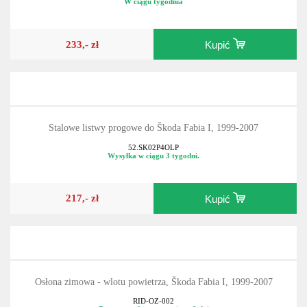
W ciągu tygodnia
233,- zł
Kupić
Stalowe listwy progowe do Škoda Fabia I, 1999-2007
52.SK02P4OLP
Wysyłka w ciągu 3 tygodni.
217,- zł
Kupić
Osłona zimowa - wlotu powietrza, Škoda Fabia I, 1999-2007
RID-OZ-002