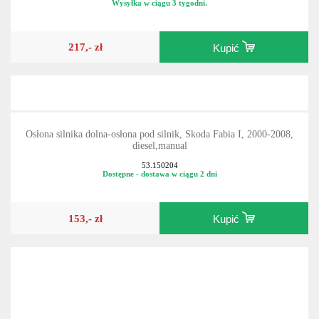
53.CR530465
Wysyłka w ciągu 3 tygodni.
217,- zł
Kupić
Osłona silnika dolna-osłona pod silnik, Skoda Fabia I, 2000-2008,
diesel,manual
53.150204
Dostępne - dostawa w ciągu 2 dni
153,- zł
Kupić