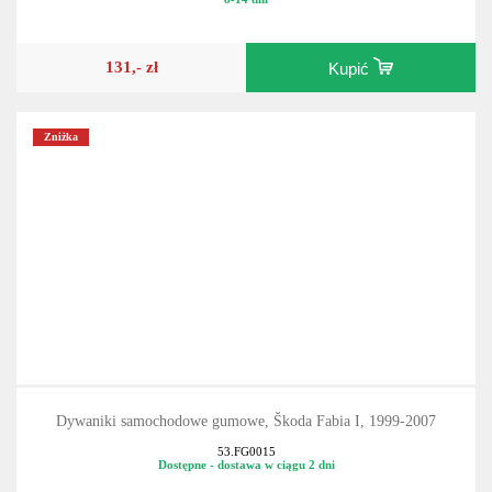
53.TE812201
8-14 dni
131,- zł
Kupić
Zniżka
Dywaniki samochodowe gumowe, Škoda Fabia I, 1999-2007
53.FG0015
Dostępne - dostawa w ciągu 2 dni