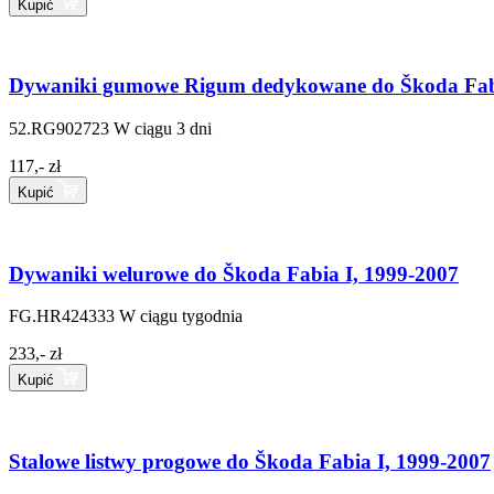
Kupić
Dywaniki gumowe Rigum dedykowane do Škoda Fabi
52.RG902723
W ciągu 3 dni
117,- zł
Kupić
Dywaniki welurowe do Škoda Fabia I, 1999-2007
FG.HR424333
W ciągu tygodnia
233,- zł
Kupić
Stalowe listwy progowe do Škoda Fabia I, 1999-2007