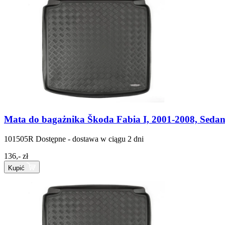
Mata do bagażnika Škoda Fabia I, 2001-2008, Seda
101505R
Dostępne - dostawa w ciągu 2 dni
136,- zł
Kupić