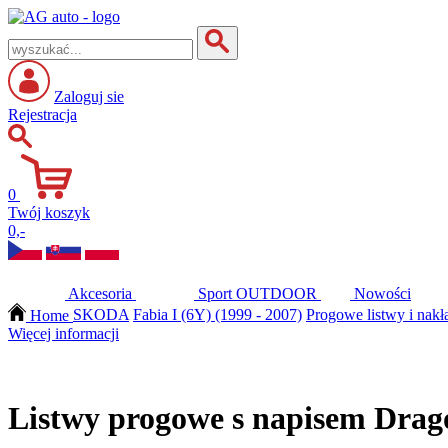
Zaloguj sie
Rejestracja
0
Twój koszyk
0,-
Akcesoria
Sport
OUTDOOR
Nowości
Home
SKODA
Fabia I (6Y) (1999 - 2007)
Progowe listwy i nakł
Więcej informacji
Listwy progowe s napisem Drago