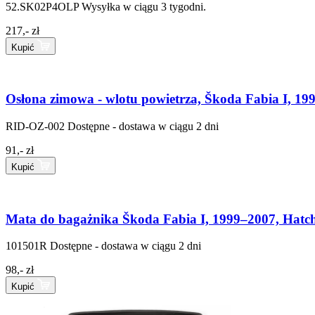
52.SK02P4OLP
Wysyłka w ciągu 3 tygodni.
217,- zł
Kupić
Osłona zimowa - wlotu powietrza, Škoda Fabia I, 19
RID-OZ-002
Dostępne - dostawa w ciągu 2 dni
91,- zł
Kupić
Mata do bagażnika Škoda Fabia I, 1999–2007, Hatc
101501R
Dostępne - dostawa w ciągu 2 dni
98,- zł
Kupić