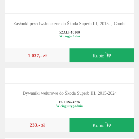
Zasłonki przeciwsłoneczne do Škoda Superb III, 2015- , Combi
52.CLI-10100
W ciągu 3 dni
1 037,- zł
Kupić
Dywaniki welurowe do Škoda Superb III, 2015-2024
FG.HR424326
W ciągu tygodnia
233,- zł
Kupić