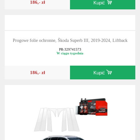
186,- zł
Kupić
Progowe folie ochronne, Škoda Superb III, 2019-2024, Liftback
PR-329741573
W ciągu tygodnia
186,- zł
Kupić