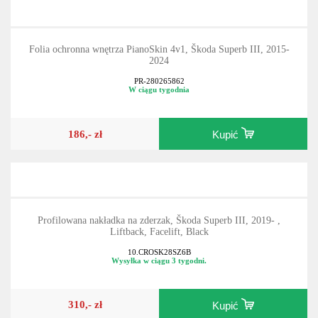
Folia ochronna wnętrza PianoSkin 4v1, Škoda Superb III, 2015-
2024
PR-280265862
W ciągu tygodnia
186,- zł
Kupić
Profilowana nakładka na zderzak, Škoda Superb III, 2019- ,
Liftback, Facelift, Black
10.CROSK28SZ6B
Wysyłka w ciągu 3 tygodni.
310,- zł
Kupić