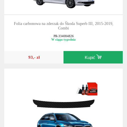
Folia carbonowa na zderzak do Škoda Superb III, 2015-2019,
Combi
PR-334084826
W ciągu tygodnia
93,- zł
Kupić