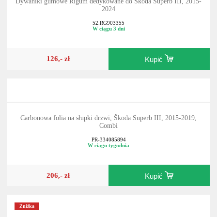
Dywaniki gumowe Rigum dedykowane do Škoda Superb III, 2015-
2024
52.RG903355
W ciągu 3 dni
126,- zł
Kupić
Carbonowa folia na słupki drzwi, Škoda Superb III, 2015-2019,
Combi
PR-334085894
W ciągu tygodnia
206,- zł
Kupić
Zniżka