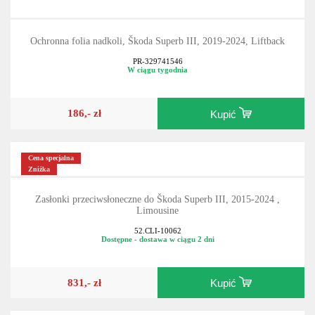
Ochronna folia nadkoli, Škoda Superb III, 2019-2024, Liftback
PR-329741546
W ciągu tygodnia
186,- zł
Kupić
Cena specjalna
Zniżka
Zasłonki przeciwsłoneczne do Škoda Superb III, 2015-2024 ,
Limousine
52.CLI-10062
Dostępne - dostawa w ciągu 2 dni
831,- zł
Kupić