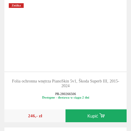
Zniżka
Folia ochronna wnętrza PianoSkin 5v1, Škoda Superb III, 2015-
2024
PR-280266506
Dostępne - dostawa w ciągu 2 dni
246,- zł
Kupić