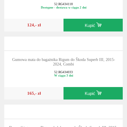
52.RG434118
Dostępne - dostawa w ciągu 2 dni
124,- zł
Kupić
Gumowa mata do bagażnika Rigum do Škoda Superb III, 2015-
2024, Combi
52.RG434033
W ciągu 3 dni
165,- zł
Kupić