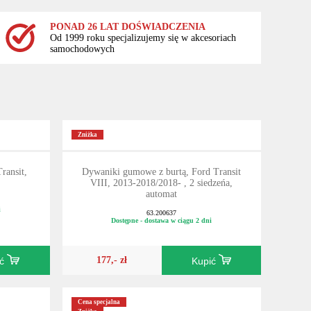
PONAD 26 LAT DOŚWIADCZENIA
Od 1999 roku specjalizujemy się w akcesoriach
samochodowych
Zniżka
ransit,
Dywaniki gumowe z burtą, Ford Transit
VIII, 2013-2018/2018- , 2 siedzeńa,
automat
i
63.200637
Dostępne - dostawa w ciągu 2 dni
177,- zł
ić
Kupić
Cena specjalna