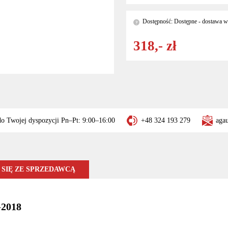
Dostępność: Dostępne - dostawa w 
?
318,- zł
do Twojej dyspozycji Pn–Pt: 9:00–16:00
+48 324 193 279
aga
SIĘ ZE SPRZEDAWCĄ
-2018