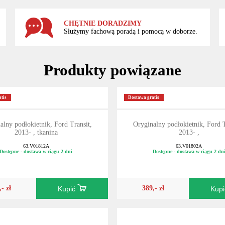
CHĘTNIE DORADZIMY
Służymy fachową poradą i pomocą w doborze.
Produkty powiązane
tis
Dostawa gratis
alny podłokietnik, Ford Transit,
Oryginalny podłokietnik, Ford T
2013- , tkanina
2013- ,
63.V01812A
63.V01802A
Dostępne - dostawa w ciągu 2 dni
Dostępne - dostawa w ciągu 2 dn
,- zł
389,- zł
Kupić
Kup