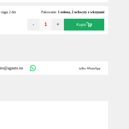
ciągu 2 dni
Pakowanie:
1 osłona, 2 uchwyty z wkrętami
-
+
Kupić
uto@agauto.eu
tyłko WhatsApp