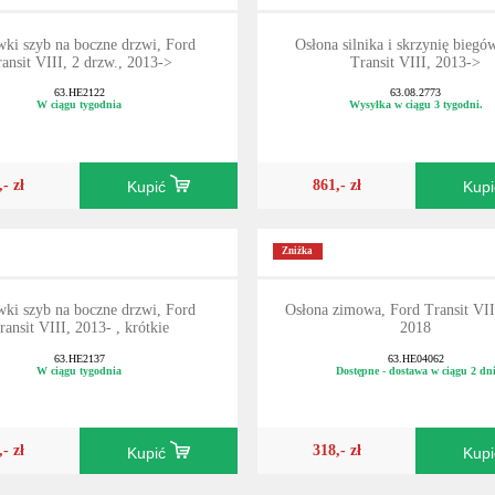
ki szyb na boczne drzwi, Ford
Osłona silnika i skrzynię biegó
ansit VIII, 2 drzw., 2013->
Transit VIII, 2013->
63.HE2122
63.08.2773
W ciągu tygodnia
Wysyłka w ciągu 3 tygodni.
,- zł
861,- zł
Kupić
Kup
Zniżka
ki szyb na boczne drzwi, Ford
Osłona zimowa, Ford Transit VII
ransit VIII, 2013- , krótkie
2018
63.HE2137
63.HE04062
W ciągu tygodnia
Dostępne - dostawa w ciągu 2 dn
,- zł
318,- zł
Kupić
Kup