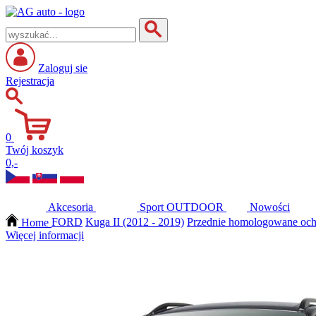
Zaloguj sie
Rejestracja
0
Twój koszyk
0,-
Akcesoria
Sport
OUTDOOR
Nowości
Home
FORD
Kuga II (2012 - 2019)
Przednie homologowane oc
Więcej informacji