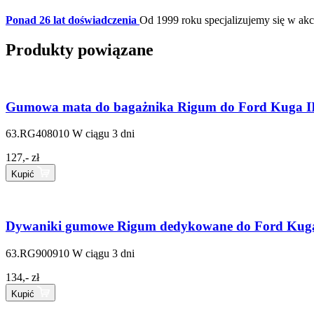
Ponad 26 lat doświadczenia
Od 1999 roku specjalizujemy się w a
Produkty powiązane
Gumowa mata do bagażnika Rigum do Ford Kuga II, 
63.RG408010
W ciągu 3 dni
127,- zł
Kupić
Dywaniki gumowe Rigum dedykowane do Ford Kuga 
63.RG900910
W ciągu 3 dni
134,- zł
Kupić