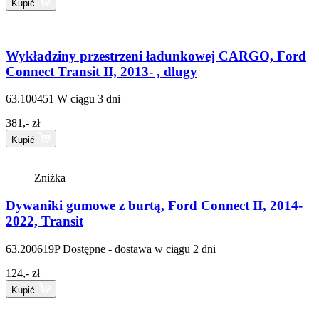
Kupić
Wykładziny przestrzeni ładunkowej CARGO, Ford
Connect Transit II, 2013- , dlugy
63.100451
W ciągu 3 dni
381,- zł
Kupić
Zniżka
Dywaniki gumowe z burtą, Ford Connect II, 2014-
2022, Transit
63.200619P
Dostępne - dostawa w ciągu 2 dni
124,- zł
Kupić