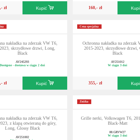
,- zł
160,- zł
Kupić
Kup
lna
Cena specjalna
na nakładka na zderzak VW T6,
Ochronna nakładka na zderzak
2023, skrzydłowe drzwi, Long,
2015-2023, skrzydłowe drzwi, 
Black
Black
AV245293
AV251012
Dostępne - dostawa w ciągu 2 dni
W ciągu 3 dni
,- zł
355,- zł
Kupić
Kup
Zniżka
na nakładka na zderzak VW T6,
Grille nerki, Volkswagen T6, 20
023, z klapą otwieraną do góry,
Black-Matt
Long, Glossy Black
88.GRVW27
W ciągu 3 dni
AV251002