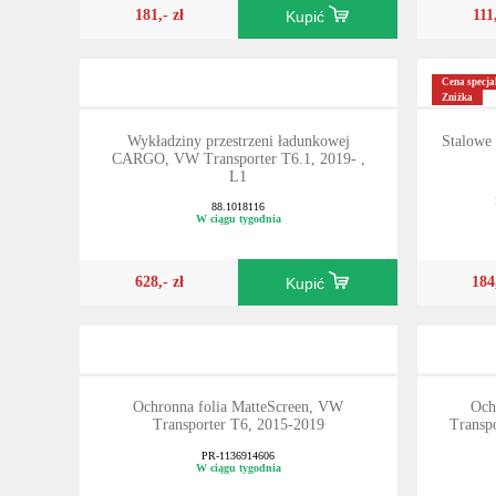
181,- zł
111
Kupić
Cena specja
Zniżka
Wykładziny przestrzeni ładunkowej
Stalowe
CARGO, VW Transporter T6.1, 2019- ,
L1
88.1018116
W ciągu tygodnia
628,- zł
184
Kupić
Ochronna folia MatteScreen, VW
Och
Transporter T6, 2015-2019
Transpo
PR-1136914606
W ciągu tygodnia