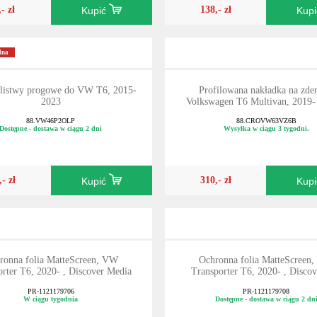
,- zł
138,- zł
Kupić
Kup
lna
 listwy progowe do VW T6, 2015-
Profilowana nakładka na zder
2023
Volkswagen T6 Multivan, 2019- 
88.VW46P2OLP
88.CROVW63VZ6B
Dostępne - dostawa w ciągu 2 dni
Wysyłka w ciągu 3 tygodni.
,- zł
310,- zł
Kupić
Kup
ronna folia MatteScreen, VW
Ochronna folia MatteScreen
rter T6, 2020- , Discover Media
Transporter T6, 2020- , Discov
PR-1121179706
PR-1121179708
W ciągu tygodnia
Dostępne - dostawa w ciągu 2 dn