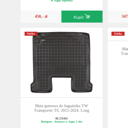
W ciągu tygodnia
450,- zł
347
Kupić
Zniżka
Zniżka
Mat
Tran
Mata gumowa do bagażnika VW
Transporter T6, 2015-2024, Long
88.231863
Dostępne - dostawa w ciągu 2 dni