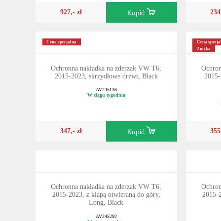
927,- zł
234
Kupić
Cena specjalna
Cena specja
Zniżka
Ochronna nakładka na zderzak VW T6,
Ochron
2015-2023, skrzydłowe drzwi, Black
2015-
AV245136
W ciągu tygodnia
347,- zł
355
Kupić
Ochronna nakładka na zderzak VW T6,
Ochron
2015-2023, z klapą otwieraną do góry,
2015-2
Long, Black
AV245292