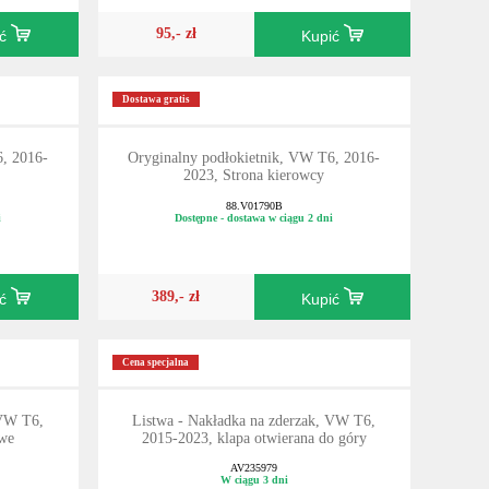
95,- zł
ić
Kupić
Dostawa gratis
6, 2016-
Oryginalny podłokietnik, VW T6, 2016-
2023, Strona kierowcy
88.V01790B
i
Dostępne - dostawa w ciągu 2 dni
389,- zł
ić
Kupić
Cena specjalna
 VW T6,
Listwa - Nakładka na zderzak, VW T6,
owe
2015-2023, klapa otwierana do góry
AV235979
W ciągu 3 dni