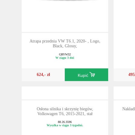
Atrapa przednia VW T6.1, 2020- , Logo,
Black, Glossy,
GRVW32
W ciągu 3 dni
624,- zł
495
Kupić
Osłona silnika i skrzynię biegów,
Nakład
Volkswagen T6, 2015-2021, stał
88.26.3596
Wysyłka w ciągu 3 tygodni.