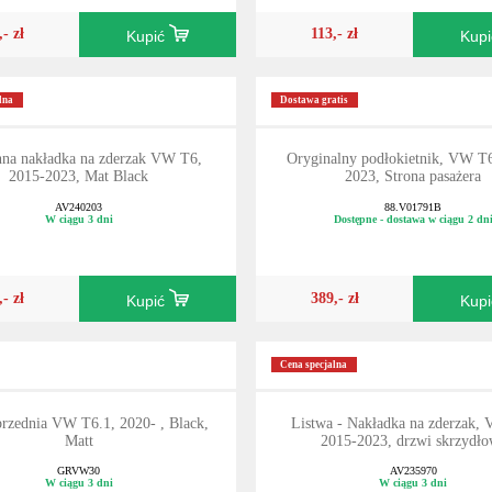
,- zł
113,- zł
Kupić
Kup
lna
Dostawa gratis
na nakładka na zderzak VW T6,
Oryginalny podłokietnik, VW T
2015-2023, Mat Black
2023, Strona pasażera
AV240203
88.V01791B
W ciągu 3 dni
Dostępne - dostawa w ciągu 2 dn
,- zł
389,- zł
Kupić
Kup
Cena specjalna
przednia VW T6.1, 2020- , Black,
Listwa - Nakładka na zderzak,
Matt
2015-2023, drzwi skrzydł
GRVW30
AV235970
W ciągu 3 dni
W ciągu 3 dni