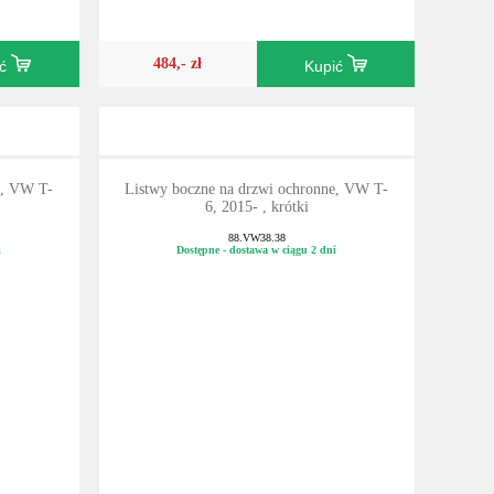
484,- zł
ić
Kupić
e, VW T-
Listwy boczne na drzwi ochronne, VW T-
6, 2015- , krótki
88.VW38.38
i
Dostępne - dostawa w ciągu 2 dni