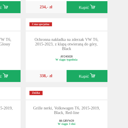
234,- zł
ić
Kupić
Cena specjalna
 VW T6,
Ochronna nakładka na zderzak VW T6,
Glossy
2015-2023, z klapą otwieraną do góry,
Black
AV245028
W ciągu tygodnia
338,- zł
ić
Kupić
Zniżka
15-2019,
Grille nerki, Volkswagen T6, 2015-2019,
Black, Red-line
88.GRVW29
W ciągu 3 dni