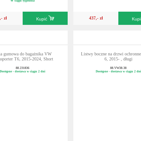
W ciągu tygodnia
,- zł
437,- zł
Kupić
Kup
a gumowa do bagażnika VW
Listwy boczne na drzwi ochronn
sporter T6, 2015-2024, Short
6, 2015- , długi
88.231836
88.VW38.38
Dostępne - dostawa w ciągu 2 dni
Dostępne - dostawa w ciągu 2 dn