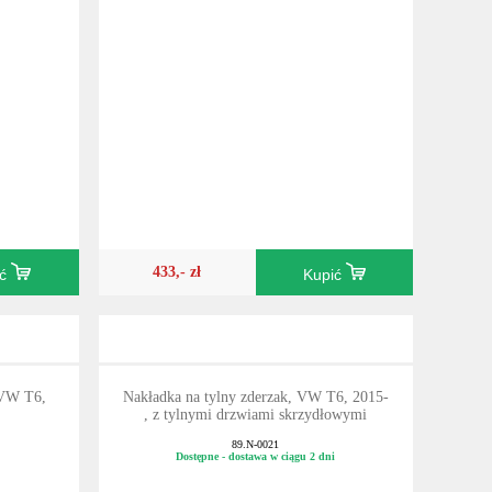
433,- zł
ić
Kupić
,VW T6,
Nakładka na tylny zderzak, VW T6, 2015-
, z tylnymi drzwiami skrzydłowymi
89.N-0021
Dostępne - dostawa w ciągu 2 dni