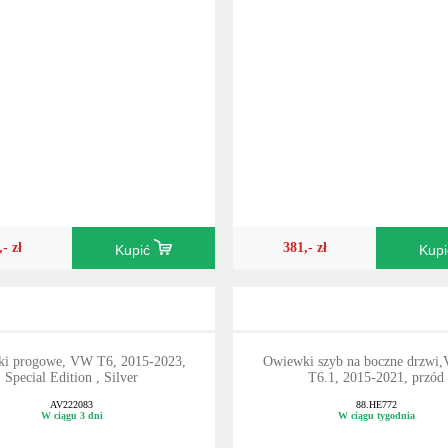
,- zł
381,- zł
Kupić
Kup
ki progowe, VW T6, 2015-2023,
Owiewki szyb na boczne drzwi
Special Edition , Silver
T6.1, 2015-2021, przód
AV222083
88.HE772
W ciągu 3 dni
W ciągu tygodnia