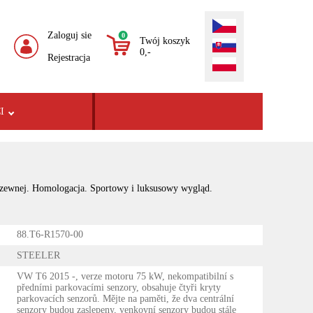
Zaloguj sie
0
Twój koszyk
0,-
Rejestracja
I
erdzewnej. Homologacja. Sportowy i luksusowy wygląd.
88.T6-R1570-00
STEELER
VW T6 2015 -, verze motoru 75 kW, nekompatibilní s
předními parkovacími senzory, obsahuje čtyři kryty
parkovacích senzorů. Mějte na paměti, že dva centrální
senzory budou zaslepeny, venkovní senzory budou stále