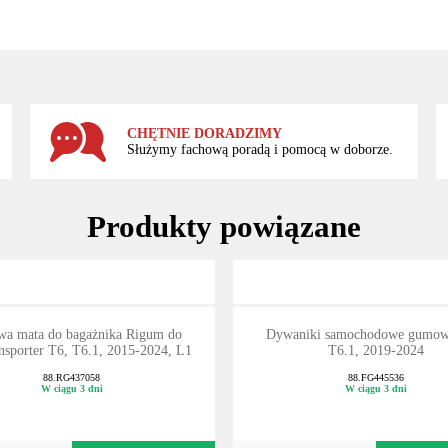
CHĘTNIE DORADZIMY
Służymy fachową poradą i pomocą w doborze.
Produkty powiązane
a mata do bagażnika Rigum do
Dywaniki samochodowe gumo
sporter T6, T6.1, 2015-2024, L1
T6.1, 2019-2024
88.RG437058
88.FG445536
W ciągu 3 dni
W ciągu 3 dni