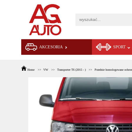
AKCESORIA
SPORT
Home
VW
Transporter T6 (2015 - )
Przednie homologowane ochro