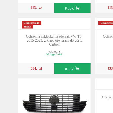
113,- zł
113
Kupić
Cena specjalna
Cena specja
Zniżka
Ochronna nakładka na zderzak VW T6,
Ochron
2015-2023, z klapą otwieraną do góry,
Carbon
AV249274
W ciągu 3 dni
534,- zł
433
Kupić
Atrapa 