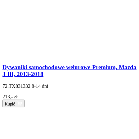
Dywaniki samochodowe welurowe-Premium, Mazda
3 III, 2013-2018
72.TX831332
8-14 dni
213,- zł
Kupić