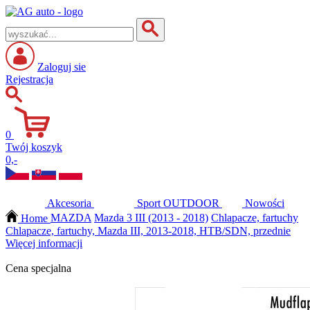
Zaloguj sie
Rejestracja
0
Twój koszyk
0,-
Akcesoria
Sport
OUTDOOR
Nowości
Home
MAZDA
Mazda 3 III (2013 - 2018)
Chlapacze, fartuchy
Chlapacze, fartuchy, Mazda III, 2013-2018, HTB/SDN, przednie
Więcej informacji
Cena specjalna