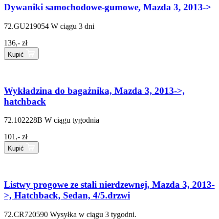
Dywaniki samochodowe-gumowe, Mazda 3, 2013->
72.GU219054
W ciągu 3 dni
136,- zł
Kupić
Wykładzina do bagażnika, Mazda 3, 2013->,
hatchback
72.102228B
W ciągu tygodnia
101,- zł
Kupić
Listwy progowe ze stali nierdzewnej, Mazda 3, 2013-
>, Hatchback, Sedan, 4/5.drzwi
72.CR720590
Wysyłka w ciągu 3 tygodni.