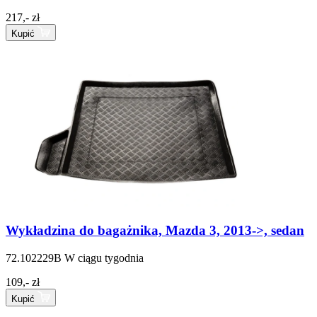
217,- zł
Kupić
Wykładzina do bagażnika, Mazda 3, 2013->, sedan
72.102229B
W ciągu tygodnia
109,- zł
Kupić