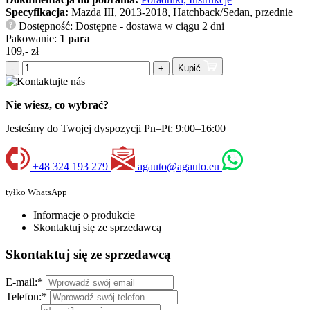
Specyfikacja:
Mazda III, 2013-2018, Hatchback/Sedan, przednie
Dostępność: Dostępne - dostawa w ciągu 2 dni
?
Pakowanie:
1 para
109,- zł
-
+
Kupić
Nie wiesz, co wybrać?
Jesteśmy do Twojej dyspozycji Pn–Pt: 9:00–16:00
+48 324 193 279
agauto@agauto.eu
tyłko WhatsApp
Informacje o produkcie
Skontaktuj się ze sprzedawcą
Skontaktuj się ze sprzedawcą
E-mail:
*
Telefon:
*