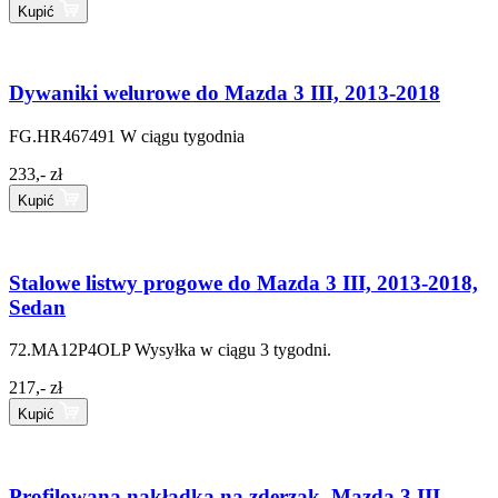
Kupić
Dywaniki welurowe do Mazda 3 III, 2013-2018
FG.HR467491
W ciągu tygodnia
233,- zł
Kupić
Stalowe listwy progowe do Mazda 3 III, 2013-2018,
Sedan
72.MA12P4OLP
Wysyłka w ciągu 3 tygodni.
217,- zł
Kupić
Profilowana nakładka na zderzak, Mazda 3 III,