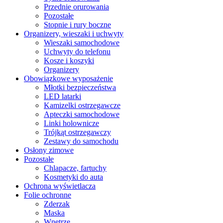
Przednie orurowania
Pozostałe
Stopnie i rury boczne
Organizery, wieszaki i uchwyty
Wieszaki samochodowe
Uchwyty do telefonu
Kosze i koszyki
Organizery
Obowiązkowe wyposażenie
Młotki bezpieczeństwa
LED latarki
Kamizelki ostrzegawcze
Apteczki samochodowe
Linki holownicze
Trójkąt ostrzegawczy
Zestawy do samochodu
Osłony zimowe
Pozostałe
Chlapacze, fartuchy
Kosmetyki do auta
Ochrona wyświetlacza
Folie ochronne
Zderzak
Maska
Wnętrze