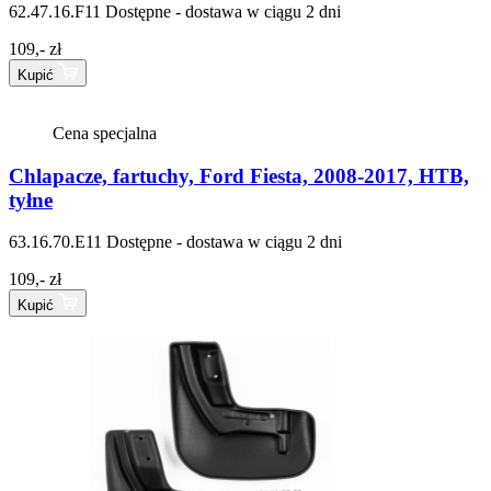
62.47.16.F11
Dostępne - dostawa w ciągu 2 dni
109,- zł
Kupić
Cena specjalna
Chlapacze, fartuchy, Ford Fiesta, 2008-2017, HTB,
tyłne
63.16.70.E11
Dostępne - dostawa w ciągu 2 dni
109,- zł
Kupić