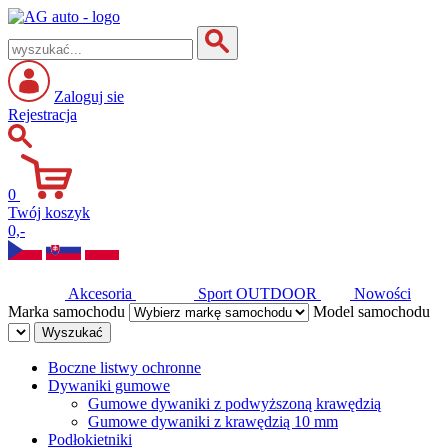
Zaloguj sie
Rejestracja
0
Twój koszyk
0,-
Akcesoria
Sport
OUTDOOR
Nowości
Marka samochodu
Model samochodu
Wyszukać
Boczne listwy ochronne
Dywaniki gumowe
Gumowe dywaniki z podwyższoną krawędzią
Gumowe dywaniki z krawędzią 10 mm
Podłokietniki