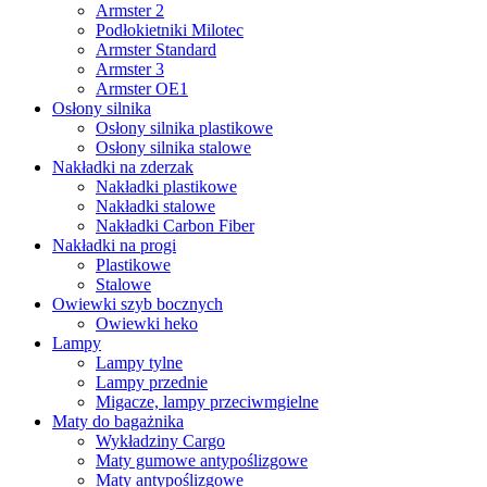
Armster 2
Podłokietniki Milotec
Armster Standard
Armster 3
Armster OE1
Osłony silnika
Osłony silnika plastikowe
Osłony silnika stalowe
Nakładki na zderzak
Nakładki plastikowe
Nakładki stalowe
Nakładki Carbon Fiber
Nakładki na progi
Plastikowe
Stalowe
Owiewki szyb bocznych
Owiewki heko
Lampy
Lampy tylne
Lampy przednie
Migacze, lampy przeciwmgielne
Maty do bagażnika
Wykładziny Cargo
Maty gumowe antypoślizgowe
Maty antypoślizgowe