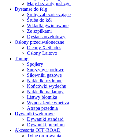
Maty bez antypoślizgu
Dystanse do felg
Śruby zabezpieczające
Śruba do kół
Wkładki gwintowane
Ze szpilkami
Dystans przelotowy
Osłony przeciwsłoneczne
Osłony X-Shades
Osłony Laitovo
Tuning
Spojlery
Sprężyny sportowe
Siłowniki gazowe
Nakładki ozdobne
Końcówki wydechu
Nakładki na lampy
Listwy błotnika
Wyposażenie wnętrza
Atrapa przednia
Dywaniki welurowe
Dywaniki standard
Dywaniki premium
Akcesoria OFF-ROAD
Tylne orurowania