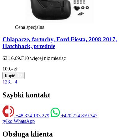
Cena specjalna
Chlapacze, fartuchy, Ford Fiesta, 2008-2017,
Hatchback, przednie
63.16.69.F10
więcej niż miesiąc
109,- zł
Kupić
1
2
3
...
4
Szybki kontakt
+48 324 193 279
+420 724 859 347
tyłko WhatsApp
Obsługa klienta