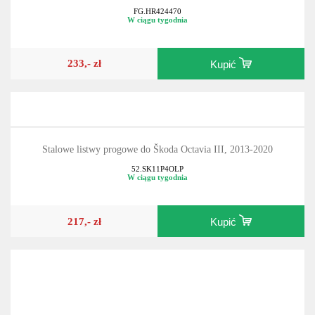
Dywaniki welurowe do Škoda Octavia III, 2013-2020
FG.HR424470
W ciągu tygodnia
233,- zł
Kupić
Stalowe listwy progowe do Škoda Octavia III, 2013-2020
52.SK11P4OLP
W ciągu tygodnia
217,- zł
Kupić