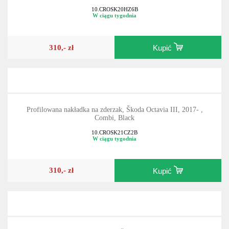
Liftback, Black
10.CROSK20HZ6B
W ciągu tygodnia
310,- zł
Kupić
Profilowana nakładka na zderzak, Škoda Octavia III, 2017- ,
Combi, Black
10.CROSK21CZ2B
W ciągu tygodnia
310,- zł
Kupić