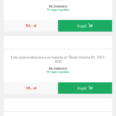
PR-334084819
W ciągu tygodnia
93,- zł
Kupić
Folia przeciwdeszczowa na lusterka do Škoda Octavia III, 2013-
2020
PR-338864243
W ciągu tygodnia
59,- zł
Kupić