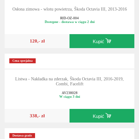
Osłona zimowa - wlotu powietrza, Škoda Octavia III, 2013-2016
RID-OZ-004
Dostępne - dostawa w ciągu 2 dni
120,- zł
Kupić
Cena specjalna
Listwa - Nakładka na zderzak, Škoda Octavia III, 2016-2019,
Combi, Facelift
AV238028
W ciągu 3 dni
338,- zł
Kupić