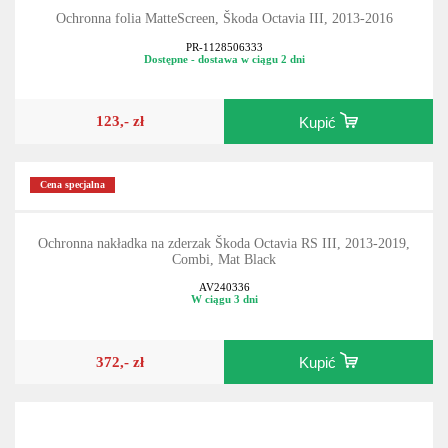
Ochronna folia MatteScreen, Škoda Octavia III, 2013-2016
PR-1128506333
Dostępne - dostawa w ciągu 2 dni
123,- zł
Kupić
Cena specjalna
Ochronna nakładka na zderzak Škoda Octavia RS III, 2013-2019,
Combi, Mat Black
AV240336
W ciągu 3 dni
372,- zł
Kupić