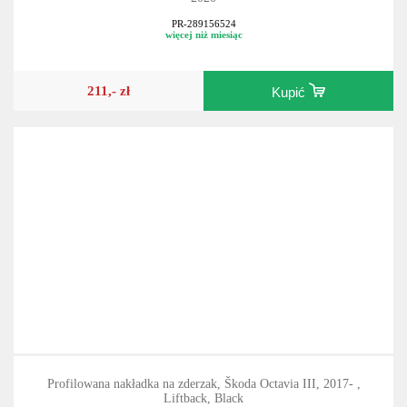
Folia ochronna wnętrza PianoSkin 4v1, Škoda Octavia III, 2017-
2020
PR-289156524
więcej niż miesiąc
211,- zł
Kupić
Profilowana nakładka na zderzak, Škoda Octavia III, 2017- ,