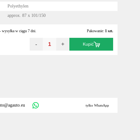
Polyethylen
approx. 87 x 101/150
 wysyłka w ciągu 7 dni.
Pakowanie:
1 szt.
-
+
Kupić
uto@agauto.eu
tyłko WhatsApp