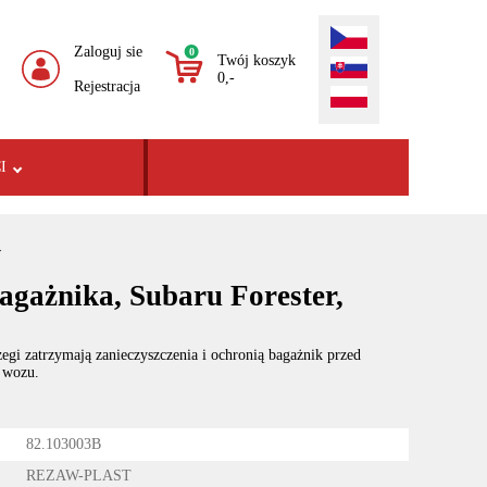
Zaloguj sie
0
Twój koszyk
0,-
Rejestracja
I
>
agażnika, Subaru Forester,
egi zatrzymają zanieczyszczenia i ochronią bagażnik przed
 wozu.
82.103003B
REZAW-PLAST