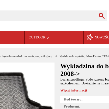
OUTDOOR
NOWOŚC
o bagażnika samochodu bez warstwy antypoślizgowej
Wykładzina do bagażnika, Subaru Forester, 2008-
Wykładzina do b
2008->
Bez antypoślizgu. Podwyższone brz
uszkodzeniem. Dokładnie na miarę
Więcej informacji
Kod towaru:
Producent: