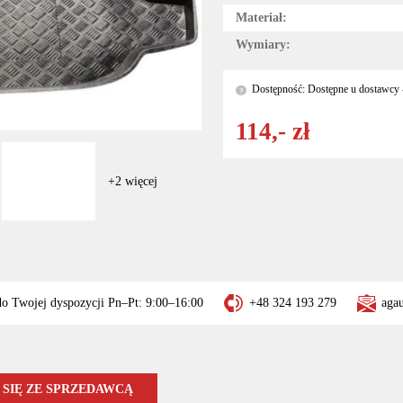
Materiał:
Wymiary:
Dostępność: Dostępne u dostawcy -
?
114,- zł
+2 więcej
do Twojej dyspozycji Pn–Pt: 9:00–16:00
+48 324 193 279
aga
SIĘ ZE SPRZEDAWCĄ