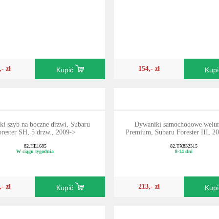
,- zł
154,- zł
Kupić
Kup
i szyb na boczne drzwi, Subaru
Dywaniki samochodowe welu
orester SH, 5 drzw., 2009->
Premium, Subaru Forester III, 2
82.HE1685
82.TX832315
W ciągu tygodnia
8-14 dni
,- zł
213,- zł
Kupić
Kup