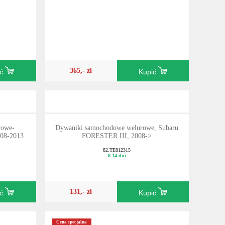
365,- zł
ić
Kupić
rowe-
Dywaniki samochodowe welurowe, Subaru
008-2013
FORESTER III, 2008->
82.TE812315
8-14 dni
131,- zł
ić
Kupić
Cena specjalna