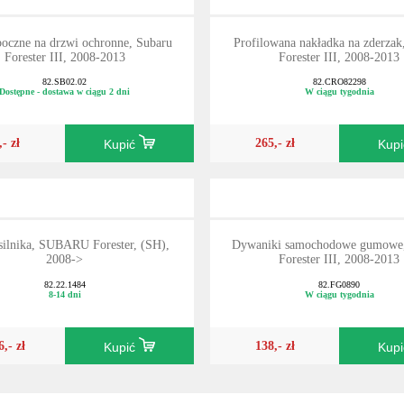
boczne na drzwi ochronne, Subaru
Profilowana nakładka na zderzak
Forester III, 2008-2013
Forester III, 2008-2013
82.SB02.02
82.CRO82298
Dostępne - dostawa w ciągu 2 dni
W ciągu tygodnia
,- zł
265,- zł
Kupić
Kup
silnika, SUBARU Forester, (SH),
Dywaniki samochodowe gumowe,
2008->
Forester III, 2008-2013
82.22.1484
82.FG0890
8-14 dni
W ciągu tygodnia
6,- zł
138,- zł
Kupić
Kup