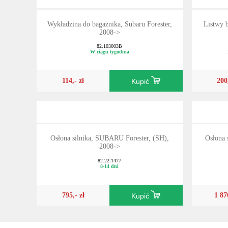
Wykładzina do bagażnika, Subaru Forester,
Listwy 
2008->
82.103003B
W ciągu tygodnia
114,- zł
200
Kupić
Osłona silnika, SUBARU Forester, (SH),
Osłona 
2008->
82.22.1477
8-14 dni
795,- zł
1 87
Kupić