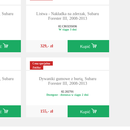
, Subaru
Listwa - Nakładka na zderzak, Subaru
Forester III, 2008-2013
82.CRO235036
W ciągu 3 dni
329,- zł
ić
Kupić
Cena specjalna
Zniżka
 Subaru
Dywaniki gumowe z burtą, Subaru
Forester III, 2008-2013
82.202701
Dostępne - dostawa w ciągu 2 dni
155,- zł
ić
Kupić