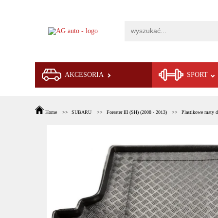
AKCESORIA
SPORT
Home
SUBARU
Forester III (SH) (2008 - 2013)
Plastikowe maty d