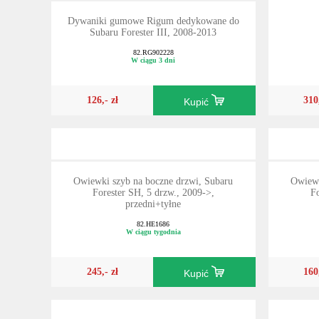
Dywaniki gumowe Rigum dedykowane do
Subaru Forester III, 2008-2013
82.RG902228
W ciągu 3 dni
126,- zł
310
Kupić
Owiewki szyb na boczne drzwi, Subaru
Owiewk
Forester SH, 5 drzw., 2009->,
F
przedni+tyłne
82.HE1686
W ciągu tygodnia
245,- zł
160
Kupić